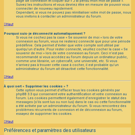
page de connexion et cliquer sur « J’ai perdu mon mot de passe ».
Suivez les instructions et vous devriez être en mesure de pouvoir vous
connecter de nouveau rapidement.
Cependant, si vous ne pouvez pas réinitialiser votre mot de passe, nous
vous invitons à contacter un administrateur du forum.
Haut
Pourquoi suis-je déconnecté automatiquement ?
Si vous ne cochez pas la case « Se souvenir de moi » lors de votre
connexion au forum, vous ne resterez connecté que pour une période
prédéfinie. Cela permet d’éviter que votre compte soit utilisé par
quelqu’un d’autre. Pour rester connecté, veuillez cocher la case « Se
souvenir de moi » lors de votre connexion au forum. Ceci n’est pas
recommandé si vous accédez au forum depuis un ordinateur public,
comme une librairie, un cybercafé, une université, etc. Si vous
n’arrivez pas à trouver cette case à cocher, il est probable qu’un
administrateur du forum ait désactivé cette fonctionnalité.
Haut
À quoi sert « Supprimer les cookies » ?
Cette option vous permet d’effacer tous les cookies générés par
phpBB 3.3 qui conservent votre authentification et votre connexion au
forum. Les cookies permettent également d’enregistrer le statut des
messages (s’ils sont lus ou non lus) dans le cas où cette fonctionnalité
a été activée par un administrateur du forum. Si vous rencontrez des
problèmes récurrents de connexion et de déconnexion au forum,
essayez de supprimer les cookies.
Haut
Préférences et paramètres des utilisateurs