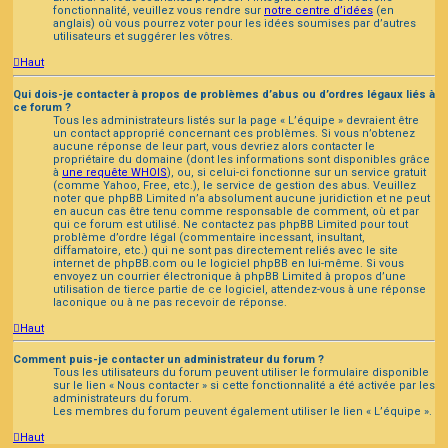
fonctionnalité, veuillez vous rendre sur
notre centre d’idées
(en
anglais) où vous pourrez voter pour les idées soumises par d’autres
utilisateurs et suggérer les vôtres.
Haut
Qui dois-je contacter à propos de problèmes d’abus ou d’ordres légaux liés à
ce forum ?
Tous les administrateurs listés sur la page « L’équipe » devraient être
un contact approprié concernant ces problèmes. Si vous n’obtenez
aucune réponse de leur part, vous devriez alors contacter le
propriétaire du domaine (dont les informations sont disponibles grâce
à
une requête WHOIS
), ou, si celui-ci fonctionne sur un service gratuit
(comme Yahoo, Free, etc.), le service de gestion des abus. Veuillez
noter que phpBB Limited n’a absolument aucune juridiction et ne peut
en aucun cas être tenu comme responsable de comment, où et par
qui ce forum est utilisé. Ne contactez pas phpBB Limited pour tout
problème d’ordre légal (commentaire incessant, insultant,
diffamatoire, etc.) qui ne sont pas directement reliés avec le site
internet de phpBB.com ou le logiciel phpBB en lui-même. Si vous
envoyez un courrier électronique à phpBB Limited à propos d’une
utilisation de tierce partie de ce logiciel, attendez-vous à une réponse
laconique ou à ne pas recevoir de réponse.
Haut
Comment puis-je contacter un administrateur du forum ?
Tous les utilisateurs du forum peuvent utiliser le formulaire disponible
sur le lien « Nous contacter » si cette fonctionnalité a été activée par les
administrateurs du forum.
Les membres du forum peuvent également utiliser le lien « L’équipe ».
Haut