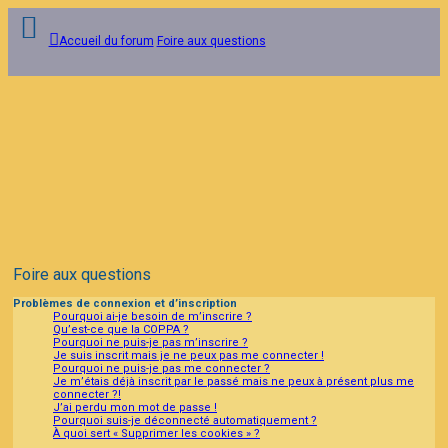
Accueil du forum
Foire aux questions
Connexion
Inscription
FAQ
Foire aux questions
Problèmes de connexion et d’inscription
Pourquoi ai-je besoin de m’inscrire ?
Qu’est-ce que la COPPA ?
Pourquoi ne puis-je pas m’inscrire ?
Je suis inscrit mais je ne peux pas me connecter !
Pourquoi ne puis-je pas me connecter ?
Je m’étais déjà inscrit par le passé mais ne peux à présent plus me
connecter ?!
J’ai perdu mon mot de passe !
Pourquoi suis-je déconnecté automatiquement ?
À quoi sert « Supprimer les cookies » ?