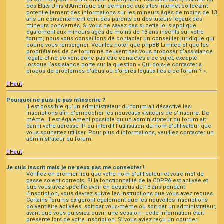
des États-Unis d’Amérique qui demande aux sites internet collectant
potentiellement des informations sur les mineurs âgés de moins de 13
ans un consentement écrit des parents ou des tuteurs légaux des
mineurs concernés. Si vous ne savez pas si cette loi s’applique
également aux mineurs âgés de moins de 13 ans inscrits sur votre
forum, nous vous conseillons de contacter un conseiller juridique qui
pourra vous renseigner. Veuillez noter que phpBB Limited et que les
propriétaires de ce forum ne peuvent pas vous proposer d’assistance
légale et ne doivent donc pas être contactés à ce sujet, excepté
lorsque l’assistance porte sur la question « Qui dois-je contacter à
propos de problèmes d’abus ou d’ordres légaux liés à ce forum ? ».
Haut
Pourquoi ne puis-je pas m’inscrire ?
Il est possible qu’un administrateur du forum ait désactivé les
inscriptions afin d’empêcher les nouveaux visiteurs de s’inscrire. De
même, il est également possible qu’un administrateur du forum ait
banni votre adresse IP ou interdit l’utilisation du nom d’utilisateur que
vous souhaitez utiliser. Pour plus d’informations, veuillez contacter un
administrateur du forum.
Haut
Je suis inscrit mais je ne peux pas me connecter !
Vérifiez en premier lieu que votre nom d’utilisateur et votre mot de
passe soient corrects. Si la fonctionnalité de la COPPA est activée et
que vous avez spécifié avoir en dessous de 13 ans pendant
l’inscription, vous devrez suivre les instructions que vous avez reçues.
Certains forums exigeront également que les nouvelles inscriptions
doivent être activées, soit par vous-même ou soit par un administrateur,
avant que vous puissiez ouvrir une session ; cette information était
présente lors de votre inscription. Si vous aviez reçu un courrier