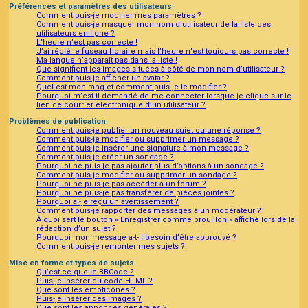
Préférences et paramètres des utilisateurs
Comment puis-je modifier mes paramètres ?
Comment puis-je masquer mon nom d’utilisateur de la liste des
utilisateurs en ligne ?
L’heure n’est pas correcte !
J’ai réglé le fuseau horaire mais l’heure n’est toujours pas correcte !
Ma langue n’apparaît pas dans la liste !
Que signifient les images situées à côté de mon nom d’utilisateur ?
Comment puis-je afficher un avatar ?
Quel est mon rang et comment puis-je le modifier ?
Pourquoi m’est-il demandé de me connecter lorsque je clique sur le
lien de courrier électronique d’un utilisateur ?
Problèmes de publication
Comment puis-je publier un nouveau sujet ou une réponse ?
Comment puis-je modifier ou supprimer un message ?
Comment puis-je insérer une signature à mon message ?
Comment puis-je créer un sondage ?
Pourquoi ne puis-je pas ajouter plus d’options à un sondage ?
Comment puis-je modifier ou supprimer un sondage ?
Pourquoi ne puis-je pas accéder à un forum ?
Pourquoi ne puis-je pas transférer de pièces jointes ?
Pourquoi ai-je reçu un avertissement ?
Comment puis-je rapporter des messages à un modérateur ?
À quoi sert le bouton « Enregistrer comme brouillon » affiché lors de la
rédaction d’un sujet ?
Pourquoi mon message a-t-il besoin d’être approuvé ?
Comment puis-je remonter mes sujets ?
Mise en forme et types de sujets
Qu’est-ce que le BBCode ?
Puis-je insérer du code HTML ?
Que sont les émoticônes ?
Puis-je insérer des images ?
Que sont les annonces générales ?