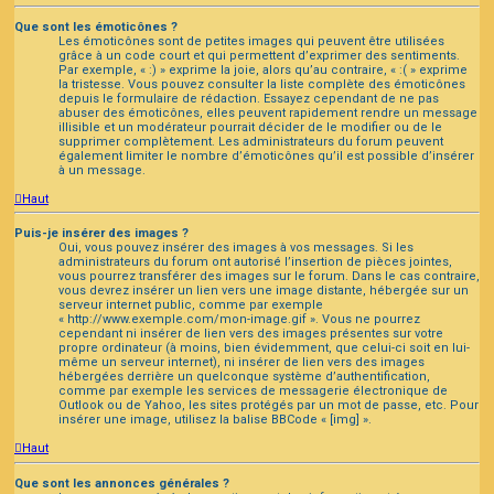
Que sont les émoticônes ?
Les émoticônes sont de petites images qui peuvent être utilisées
grâce à un code court et qui permettent d’exprimer des sentiments.
Par exemple, « :) » exprime la joie, alors qu’au contraire, « :( » exprime
la tristesse. Vous pouvez consulter la liste complète des émoticônes
depuis le formulaire de rédaction. Essayez cependant de ne pas
abuser des émoticônes, elles peuvent rapidement rendre un message
illisible et un modérateur pourrait décider de le modifier ou de le
supprimer complètement. Les administrateurs du forum peuvent
également limiter le nombre d’émoticônes qu’il est possible d’insérer
à un message.
Haut
Puis-je insérer des images ?
Oui, vous pouvez insérer des images à vos messages. Si les
administrateurs du forum ont autorisé l’insertion de pièces jointes,
vous pourrez transférer des images sur le forum. Dans le cas contraire,
vous devrez insérer un lien vers une image distante, hébergée sur un
serveur internet public, comme par exemple
« http://www.exemple.com/mon-image.gif ». Vous ne pourrez
cependant ni insérer de lien vers des images présentes sur votre
propre ordinateur (à moins, bien évidemment, que celui-ci soit en lui-
même un serveur internet), ni insérer de lien vers des images
hébergées derrière un quelconque système d’authentification,
comme par exemple les services de messagerie électronique de
Outlook ou de Yahoo, les sites protégés par un mot de passe, etc. Pour
insérer une image, utilisez la balise BBCode « [img] ».
Haut
Que sont les annonces générales ?