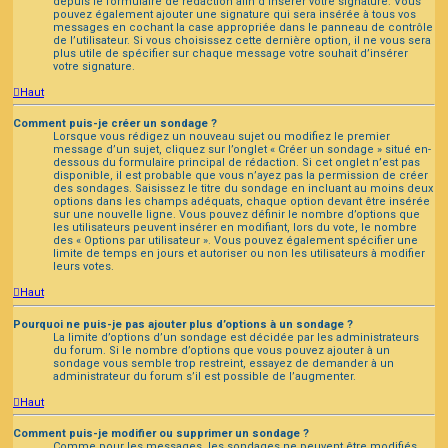
depuis le formulaire de rédaction afin d’insérer votre signature. Vous
pouvez également ajouter une signature qui sera insérée à tous vos
messages en cochant la case appropriée dans le panneau de contrôle
de l’utilisateur. Si vous choisissez cette dernière option, il ne vous sera
plus utile de spécifier sur chaque message votre souhait d’insérer
votre signature.
Haut
Comment puis-je créer un sondage ?
Lorsque vous rédigez un nouveau sujet ou modifiez le premier
message d’un sujet, cliquez sur l’onglet « Créer un sondage » situé en-
dessous du formulaire principal de rédaction. Si cet onglet n’est pas
disponible, il est probable que vous n’ayez pas la permission de créer
des sondages. Saisissez le titre du sondage en incluant au moins deux
options dans les champs adéquats, chaque option devant être insérée
sur une nouvelle ligne. Vous pouvez définir le nombre d’options que
les utilisateurs peuvent insérer en modifiant, lors du vote, le nombre
des « Options par utilisateur ». Vous pouvez également spécifier une
limite de temps en jours et autoriser ou non les utilisateurs à modifier
leurs votes.
Haut
Pourquoi ne puis-je pas ajouter plus d’options à un sondage ?
La limite d’options d’un sondage est décidée par les administrateurs
du forum. Si le nombre d’options que vous pouvez ajouter à un
sondage vous semble trop restreint, essayez de demander à un
administrateur du forum s’il est possible de l’augmenter.
Haut
Comment puis-je modifier ou supprimer un sondage ?
Comme pour les messages, les sondages ne peuvent être modifiés