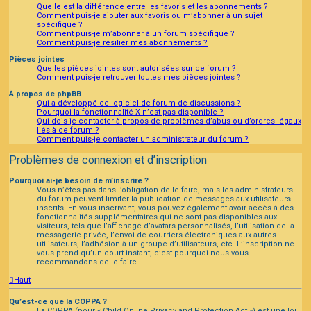
Quelle est la différence entre les favoris et les abonnements ?
Comment puis-je ajouter aux favoris ou m’abonner à un sujet
spécifique ?
Comment puis-je m’abonner à un forum spécifique ?
Comment puis-je résilier mes abonnements ?
Pièces jointes
Quelles pièces jointes sont autorisées sur ce forum ?
Comment puis-je retrouver toutes mes pièces jointes ?
À propos de phpBB
Qui a développé ce logiciel de forum de discussions ?
Pourquoi la fonctionnalité X n’est pas disponible ?
Qui dois-je contacter à propos de problèmes d’abus ou d’ordres légaux
liés à ce forum ?
Comment puis-je contacter un administrateur du forum ?
Problèmes de connexion et d’inscription
Pourquoi ai-je besoin de m’inscrire ?
Vous n’êtes pas dans l’obligation de le faire, mais les administrateurs
du forum peuvent limiter la publication de messages aux utilisateurs
inscrits. En vous inscrivant, vous pouvez également avoir accès à des
fonctionnalités supplémentaires qui ne sont pas disponibles aux
visiteurs, tels que l’affichage d’avatars personnalisés, l’utilisation de la
messagerie privée, l’envoi de courriers électroniques aux autres
utilisateurs, l’adhésion à un groupe d’utilisateurs, etc. L’inscription ne
vous prend qu’un court instant, c’est pourquoi nous vous
recommandons de le faire.
Haut
Qu’est-ce que la COPPA ?
La COPPA (pour « Child Online Privacy and Protection Act ») est une loi