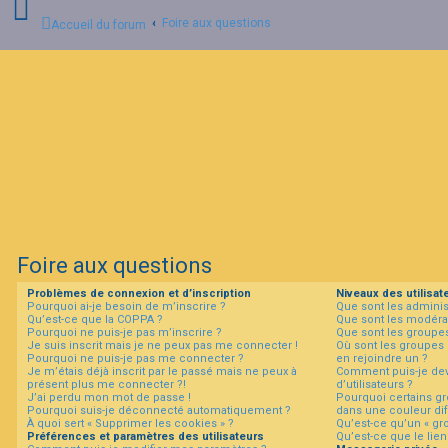
Foire aux questions
Accueil du forum
C
o
n
n
e
x
i
o
n
Foire aux questions
I
Problèmes de connexion et d’inscription
Niveaux des utilisat
n
Pourquoi ai-je besoin de m’inscrire ?
Que sont les adminis
s
Qu’est-ce que la COPPA ?
Que sont les modéra
c
Pourquoi ne puis-je pas m’inscrire ?
Que sont les groupes 
r
Je suis inscrit mais je ne peux pas me connecter !
Où sont les groupes 
i
Pourquoi ne puis-je pas me connecter ?
en rejoindre un ?
p
Je m’étais déjà inscrit par le passé mais ne peux à
Comment puis-je dev
t
présent plus me connecter ?!
d’utilisateurs ?
i
J’ai perdu mon mot de passe !
Pourquoi certains gr
Pourquoi suis-je déconnecté automatiquement ?
dans une couleur dif
o
À quoi sert « Supprimer les cookies » ?
Qu’est-ce qu’un « gro
n
Préférences et paramètres des utilisateurs
Qu’est-ce que le lien