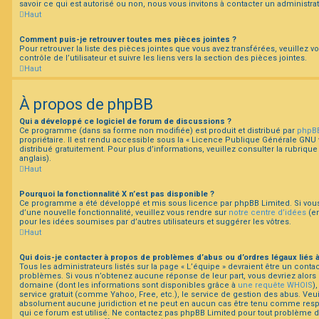
savoir ce qui est autorisé ou non, nous vous invitons à contacter un administra
Haut
Comment puis-je retrouver toutes mes pièces jointes ?
Pour retrouver la liste des pièces jointes que vous avez transférées, veuillez
contrôle de l’utilisateur et suivre les liens vers la section des pièces jointes.
Haut
À propos de phpBB
Qui a développé ce logiciel de forum de discussions ?
Ce programme (dans sa forme non modifiée) est produit et distribué par
phpBB
propriétaire. Il est rendu accessible sous la « Licence Publique Générale GNU v
distribué gratuitement. Pour plus d’informations, veuillez consulter la rubrique
anglais).
Haut
Pourquoi la fonctionnalité X n’est pas disponible ?
Ce programme a été développé et mis sous licence par phpBB Limited. Si vous 
d’une nouvelle fonctionnalité, veuillez vous rendre sur
notre centre d’idées
(en
pour les idées soumises par d’autres utilisateurs et suggérer les vôtres.
Haut
Qui dois-je contacter à propos de problèmes d’abus ou d’ordres légaux liés 
Tous les administrateurs listés sur la page « L’équipe » devraient être un cont
problèmes. Si vous n’obtenez aucune réponse de leur part, vous devriez alors c
domaine (dont les informations sont disponibles grâce à
une requête WHOIS
)
service gratuit (comme Yahoo, Free, etc.), le service de gestion des abus. Veu
absolument aucune juridiction et ne peut en aucun cas être tenu comme res
qui ce forum est utilisé. Ne contactez pas phpBB Limited pour tout problème 