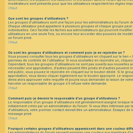
modérateurs sont présents pour que les utilisateurs respectent les règles imp
Haut
Que sont les groupes d’utilisateurs ?
Les groupes d’utilisateurs sont une façon pour les administrateurs du forum de
Chaque utilisateur peut appartenir à plusieurs groupes et chaque groupe peut
individuelles. Ceci facilite les tâches aux administrateurs qui pourront modifie
utilisateurs en une seule fois, ou encore leur accorder des pouvoirs de modér
un forum privé.
Haut
Où sont les groupes d’utilisateurs et comment puis-je en rejoindre un ?
Vous pouvez consulter tous les groupes d’utilisateurs en cliquant sur le lien « 
panneau de contrôle de l’utilisateur. Si vous souhaitez en rejoindre un, cliquez
Cependant, tous les groupes d’utilisateurs ne sont pas ouverts aux nouvelles 
nécessiter une approbation, d’autres peuvent être privés et d’autres peuvent m
est public, vous pouvez le rejoindre en cliquant sur le bouton dédié. Si le grou
approbation, vous devez cliquer également sur le bouton approprié. Le respon
devra alors approuver votre requête et pourra vous demander la raison de votr
harceler un responsable de groupe s’il refuse votre demande.
Haut
Comment puis-je devenir le responsable d’un groupe d’utilisateurs ?
Le responsable d’un groupe d’utilisateurs est généralement assigné lorsque le
initialement créés par un administrateur du forum. Si vous êtes intéressé par l
d’utilisateurs, votre premier contact devrait être un administrateur. Essayez de 
message privé.
Haut
Pourquoi certains groupes d’utilisateurs apparaissent dans une couleur diff
Les administrateurs du forum peuvent assigner une couleur aux membres d’un 