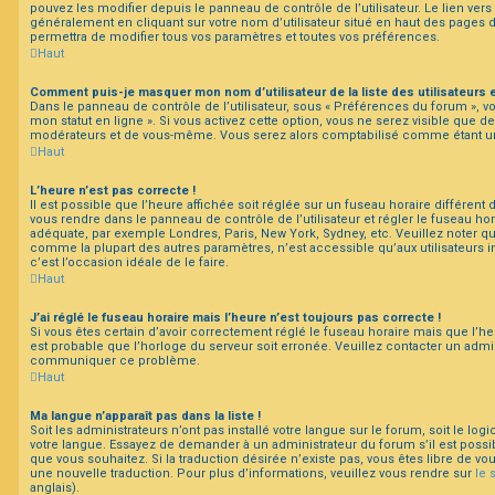
pouvez les modifier depuis le panneau de contrôle de l’utilisateur. Le lien vers
généralement en cliquant sur votre nom d’utilisateur situé en haut des pages
permettra de modifier tous vos paramètres et toutes vos préférences.
Haut
Comment puis-je masquer mon nom d’utilisateur de la liste des utilisateurs e
Dans le panneau de contrôle de l’utilisateur, sous « Préférences du forum », v
mon statut en ligne ». Si vous activez cette option, vous ne serez visible que d
modérateurs et de vous-même. Vous serez alors comptabilisé comme étant un ut
Haut
L’heure n’est pas correcte !
Il est possible que l’heure affichée soit réglée sur un fuseau horaire différent du 
vous rendre dans le panneau de contrôle de l’utilisateur et régler le fuseau hor
adéquate, par exemple Londres, Paris, New York, Sydney, etc. Veuillez noter qu
comme la plupart des autres paramètres, n’est accessible qu’aux utilisateurs ins
c’est l’occasion idéale de le faire.
Haut
J’ai réglé le fuseau horaire mais l’heure n’est toujours pas correcte !
Si vous êtes certain d’avoir correctement réglé le fuseau horaire mais que l’heu
est probable que l’horloge du serveur soit erronée. Veuillez contacter un admini
communiquer ce problème.
Haut
Ma langue n’apparaît pas dans la liste !
Soit les administrateurs n’ont pas installé votre langue sur le forum, soit le log
votre langue. Essayez de demander à un administrateur du forum s’il est possibl
que vous souhaitez. Si la traduction désirée n’existe pas, vous êtes libre de v
une nouvelle traduction. Pour plus d’informations, veuillez vous rendre sur
le 
anglais).