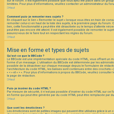
sur le forum. Il est également possible que vous ayez été placé dans un group
limitées. Pour plus d’informations, veuillez contacter un administrateur du for
Haut
Comment puis-je remonter mes sujets ?
En cliquant sur le lien « Remonter le sujet » lorsque vous êtes en train de cons
remonter celui-ci en haut de la liste des sujets, à la première page du forum.
lien, cette fonctionnalité a peut-être été désactivée ou le temps d’attente néc
peut-être pas encore été atteint. Il est également possible de remonter le suj
assurez-vous de le faire tout en respectant les règles du forum.
Haut
Mise en forme et types de sujets
Qu’est-ce que le BBCode ?
Le BBCode est une implémentation spéciale du code HTML, vous offrant un mei
forme d’un message. L’utilisation du BBCode est déterminée par les administra
possible de la désactiver sur chaque message depuis le formulaire de rédactio
l’architecture du code HTML, les balises sont contenues entre des crochets « [ 
« < » et « > ». Pour plus d’informations à propos du BBCode, veuillez consulter
la page de rédaction.
Haut
Puis-je insérer du code HTML ?
Par mesure de sécurité, il n’est pas possible d’insérer du code HTML sur ce f
en forme qui peut être générée par du code HTML peut être remplacée par d
Haut
Que sont les émoticônes ?
Les émoticônes sont de petites images qui peuvent être utilisées grâce à un c