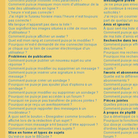
Comment puis-je modifier mes paramètres ?
Messagerie privée
Comment puis-je masquer mon nom d’utilisateur de la
Je ne peux pas envo
liste des utilisateurs en ligne ?
Je continue à recev
L’heure n’est pas correcte !
sollicités !
F
J’ai réglé le fuseau horaire mais l’heure n’est toujours
J’ai reçu un courrier
A
pas correcte !
part de quelqu’un su
Q
Ma langue n’apparaît pas dans la liste !
Amis et ignorés
Que signifient les images situées à côté de mon nom
À quoi sert ma liste 
d’utilisateur ?
Comment puis-je ajou
Comment puis-je afficher un avatar ?
de ma liste d’amis et
Quel est mon rang et comment puis-je le modifier ?
Recherche dans les
Pourquoi m’est-il demandé de me connecter lorsque
Comment puis-je eff
je clique sur le lien de courrier électronique d’un
des forums ?
utilisateur ?
Pourquoi ma recherc
Problèmes de publication
Pourquoi ma recherc
Comment puis-je publier un nouveau sujet ou une
Comment puis-je re
réponse ?
Comment puis-je ret
Comment puis-je modifier ou supprimer un message ?
sujets ?
Comment puis-je insérer une signature à mon
Favoris et abonnem
message ?
Quelle est la différen
Comment puis-je créer un sondage ?
abonnements ?
Pourquoi ne puis-je pas ajouter plus d’options à un
Comment puis-je ajou
sondage ?
sujet spécifique ?
Comment puis-je modifier ou supprimer un sondage ?
Comment puis-je m’a
Pourquoi ne puis-je pas accéder à un forum ?
Comment puis-je rés
Pourquoi ne puis-je pas transférer de pièces jointes ?
Pièces jointes
Pourquoi ai-je reçu un avertissement ?
Quelles pièces joint
Comment puis-je rapporter des messages à un
Comment puis-je retr
modérateur ?
À propos de phpBB
À quoi sert le bouton « Enregistrer comme brouillon »
Qui a développé ce l
affiché lors de la rédaction d’un sujet ?
Pourquoi la fonctionn
Pourquoi mon message a-t-il besoin d’être approuvé ?
Qui dois-je contacte
Comment puis-je remonter mes sujets ?
d’ordres légaux liés 
Mise en forme et types de sujets
Comment puis-je con
Qu’est-ce que le BBCode ?
forum ?