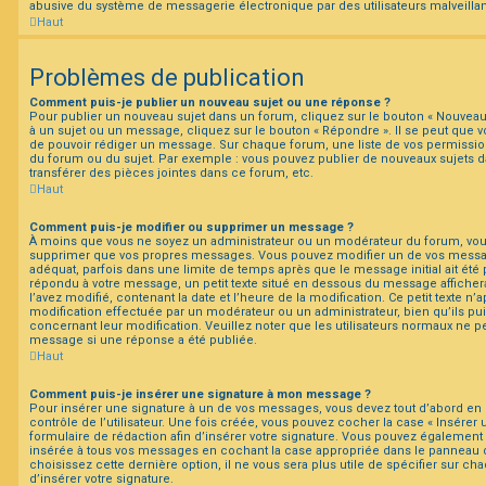
abusive du système de messagerie électronique par des utilisateurs malveillan
Haut
Problèmes de publication
Comment puis-je publier un nouveau sujet ou une réponse ?
Pour publier un nouveau sujet dans un forum, cliquez sur le bouton « Nouveau
à un sujet ou un message, cliquez sur le bouton « Répondre ». Il se peut que vo
de pouvoir rédiger un message. Sur chaque forum, une liste de vos permission
du forum ou du sujet. Par exemple : vous pouvez publier de nouveaux sujets 
transférer des pièces jointes dans ce forum, etc.
Haut
Comment puis-je modifier ou supprimer un message ?
À moins que vous ne soyez un administrateur ou un modérateur du forum, vo
supprimer que vos propres messages. Vous pouvez modifier un de vos messag
adéquat, parfois dans une limite de temps après que le message initial ait été 
répondu à votre message, un petit texte situé en dessous du message afficher
l’avez modifié, contenant la date et l’heure de la modification. Ce petit texte n’ap
modification effectuée par un modérateur ou un administrateur, bien qu’ils pui
concernant leur modification. Veuillez noter que les utilisateurs normaux ne 
message si une réponse a été publiée.
Haut
Comment puis-je insérer une signature à mon message ?
Pour insérer une signature à un de vos messages, vous devez tout d’abord en
contrôle de l’utilisateur. Une fois créée, vous pouvez cocher la case « Insérer 
formulaire de rédaction afin d’insérer votre signature. Vous pouvez également 
insérée à tous vos messages en cochant la case appropriée dans le panneau de 
choisissez cette dernière option, il ne vous sera plus utile de spécifier sur c
d’insérer votre signature.