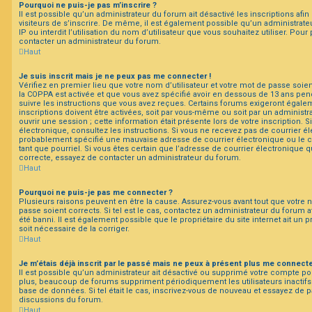
Pourquoi ne puis-je pas m’inscrire ?
Il est possible qu’un administrateur du forum ait désactivé les inscriptions a
visiteurs de s’inscrire. De même, il est également possible qu’un administrate
IP ou interdit l’utilisation du nom d’utilisateur que vous souhaitez utiliser. Pour
contacter un administrateur du forum.
Haut
Je suis inscrit mais je ne peux pas me connecter !
Vérifiez en premier lieu que votre nom d’utilisateur et votre mot de passe soient
la COPPA est activée et que vous avez spécifié avoir en dessous de 13 ans pend
suivre les instructions que vous avez reçues. Certains forums exigeront égale
inscriptions doivent être activées, soit par vous-même ou soit par un administr
ouvrir une session ; cette information était présente lors de votre inscription. 
électronique, consultez les instructions. Si vous ne recevez pas de courrier é
probablement spécifié une mauvaise adresse de courrier électronique ou le cou
tant que pourriel. Si vous êtes certain que l’adresse de courrier électronique q
correcte, essayez de contacter un administrateur du forum.
Haut
Pourquoi ne puis-je pas me connecter ?
Plusieurs raisons peuvent en être la cause. Assurez-vous avant tout que votre n
passe soient corrects. Si tel est le cas, contactez un administrateur du forum a
été banni. Il est également possible que le propriétaire du site internet ait un 
soit nécessaire de la corriger.
Haut
Je m’étais déjà inscrit par le passé mais ne peux à présent plus me connecte
Il est possible qu’un administrateur ait désactivé ou supprimé votre compte 
plus, beaucoup de forums suppriment périodiquement les utilisateurs inactifs af
base de données. Si tel était le cas, inscrivez-vous de nouveau et essayez de p
discussions du forum.
Haut