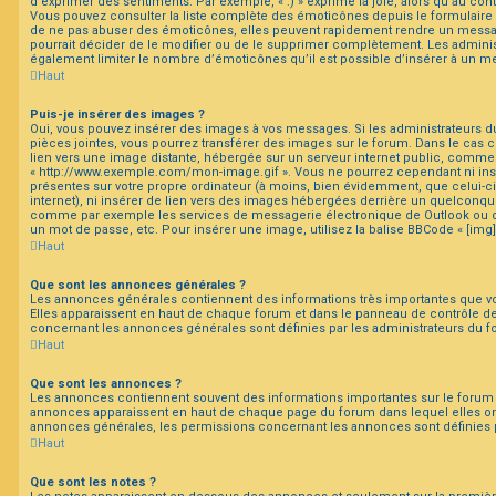
d’exprimer des sentiments. Par exemple, « :) » exprime la joie, alors qu’au contra
Vous pouvez consulter la liste complète des émoticônes depuis le formulaire
de ne pas abuser des émoticônes, elles peuvent rapidement rendre un messag
pourrait décider de le modifier ou de le supprimer complètement. Les admini
également limiter le nombre d’émoticônes qu’il est possible d’insérer à un m
Haut
Puis-je insérer des images ?
Oui, vous pouvez insérer des images à vos messages. Si les administrateurs du
pièces jointes, vous pourrez transférer des images sur le forum. Dans le cas c
lien vers une image distante, hébergée sur un serveur internet public, comm
« http://www.exemple.com/mon-image.gif ». Vous ne pourrez cependant ni ins
présentes sur votre propre ordinateur (à moins, bien évidemment, que celui-c
internet), ni insérer de lien vers des images hébergées derrière un quelconqu
comme par exemple les services de messagerie électronique de Outlook ou de
un mot de passe, etc. Pour insérer une image, utilisez la balise BBCode « [img]
Haut
Que sont les annonces générales ?
Les annonces générales contiennent des informations très importantes que vou
Elles apparaissent en haut de chaque forum et dans le panneau de contrôle de 
concernant les annonces générales sont définies par les administrateurs du f
Haut
Que sont les annonces ?
Les annonces contiennent souvent des informations importantes sur le forum 
annonces apparaissent en haut de chaque page du forum dans lequel elles on
annonces générales, les permissions concernant les annonces sont définies p
Haut
Que sont les notes ?