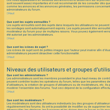
Les notes apparaissent en dessous des annonces et seulement sur la premiè
sont souvent assez importantes et il est recommandé de les consulter dès que 
comme les annonces et les annonces générales, les permissions concernant l
administrateurs du forum.
Haut
Que sont les sujets verrouillés ?
Les sujets verrouillés sont des sujets dans lesquels les utilisateurs ne peuven
les sondages sont automatiquement expirés. Les sujets peuvent être verrouillé
modérateur du forum pour de multiples raisons. Vous pouvez également verrouil
été autorisé par les administrateurs.
Haut
Que sont les icônes de sujet ?
Les icônes de sujet sont de petites images que l’auteur peut insérer afin d’illu
administrateurs peuvent désactiver cette fonctionnalité.
Haut
Niveaux des utilisateurs et groupes d’utili
Que sont les administrateurs ?
Les administrateurs sont les membres possédant le plus haut niveau de contrôl
peuvent contrôler toutes les opérations du forum, telles que les paramètres 
d’utilisateurs, la création de groupes d’utilisateurs ou de modérateurs, etc. Ils
modérer l’ensemble des forums. Tout ceci dépend de la configuration effectu
Haut
Que sont les modérateurs ?
Les modérateurs sont des utilisateurs individuels (ou des groupes d’utilisateurs
régulièrement les forums. Ils ont la possibilité de modifier ou de supprimer les s
déverrouiller, les déplacer, les fusionner et les diviser dans le forum qu’ils mo