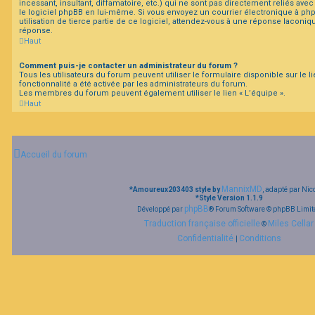
incessant, insultant, diffamatoire, etc.) qui ne sont pas directement reliés ave
le logiciel phpBB en lui-même. Si vous envoyez un courrier électronique à ph
utilisation de tierce partie de ce logiciel, attendez-vous à une réponse laconi
réponse.
Haut
Comment puis-je contacter un administrateur du forum ?
Tous les utilisateurs du forum peuvent utiliser le formulaire disponible sur le li
fonctionnalité a été activée par les administrateurs du forum.
Les membres du forum peuvent également utiliser le lien « L’équipe ».
Haut
Accueil du forum
MannixMD
*
Amoureux203403 style by
, adapté par Nic
*
Style Version 1.1.9
phpBB
Développé par
® Forum Software © phpBB Limit
Traduction française officielle
Miles Cellar
©
Confidentialité
Conditions
|