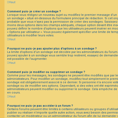
Haut
Comment puis-je créer un sondage ?
Lorsque vous rédigez un nouveau sujet ou modifiez le premier message d’un suj
un sondage » situé en-dessous du formulaire principal de rédaction. Si cet ongl
probable que vous n’ayez pas la permission de créer des sondages. Saisissez l
moins deux options dans les champs adéquats, chaque option devant être insé
pouvez définir le nombre d’options que les utilisateurs peuvent insérer en modi
« Options par utilisateur ». Vous pouvez également spécifier une limite de temp
utilisateurs à modifier leurs votes.
Haut
Pourquoi ne puis-je pas ajouter plus d’options à un sondage ?
La limite d’options d’un sondage est décidée par les administrateurs du forum
pouvez ajouter à un sondage vous semble trop restreint, essayez de demander 
est possible de l’augmenter.
Haut
Comment puis-je modifier ou supprimer un sondage ?
Comme pour les messages, les sondages ne peuvent être modifiés que par leur
administrateurs. Pour modifier un sondage, modifiez tout simplement le premi
sondage est obligatoirement associé à ce dernier. Si personne n’a encore voté,
sondage ou de modifier ses options. Cependant, si des votes ont été exprimés,
administrateurs peuvent modifier ou supprimer le sondage. Cela empêche de 
en cours.
Haut
Pourquoi ne puis-je pas accéder à un forum ?
Certains forums peuvent être limités à certains utilisateurs ou groupes d’utilisa
publier ou réaliser n’importe quelle autre action, vous avez besoin des permi
contacter un modérateur ou un administrateur du forum afin de lui demander 