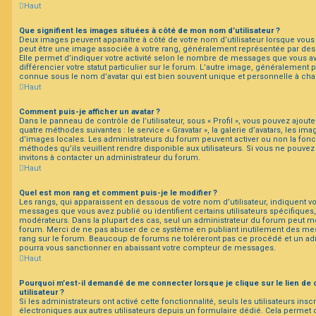
Haut
Que signifient les images situées à côté de mon nom d’utilisateur ?
Deux images peuvent apparaître à côté de votre nom d’utilisateur lorsque vous 
peut être une image associée à votre rang, généralement représentée par des 
Elle permet d’indiquer votre activité selon le nombre de messages que vous a
différencier votre statut particulier sur le forum. L’autre image, généralement
connue sous le nom d’avatar qui est bien souvent unique et personnelle à chaq
Haut
Comment puis-je afficher un avatar ?
Dans le panneau de contrôle de l’utilisateur, sous « Profil », vous pouvez ajoute
quatre méthodes suivantes : le service « Gravatar », la galerie d’avatars, les ima
d’images locales. Les administrateurs du forum peuvent activer ou non la fonct
méthodes qu’ils veuillent rendre disponible aux utilisateurs. Si vous ne pouvez 
invitons à contacter un administrateur du forum.
Haut
Quel est mon rang et comment puis-je le modifier ?
Les rangs, qui apparaissent en dessous de votre nom d’utilisateur, indiquent vo
messages que vous avez publié ou identifient certains utilisateurs spécifiques
modérateurs. Dans la plupart des cas, seul un administrateur du forum peut mo
forum. Merci de ne pas abuser de ce système en publiant inutilement des me
rang sur le forum. Beaucoup de forums ne toléreront pas ce procédé et un ad
pourra vous sanctionner en abaissant votre compteur de messages.
Haut
Pourquoi m’est-il demandé de me connecter lorsque je clique sur le lien de 
utilisateur ?
Si les administrateurs ont activé cette fonctionnalité, seuls les utilisateurs ins
électroniques aux autres utilisateurs depuis un formulaire dédié. Cela permet