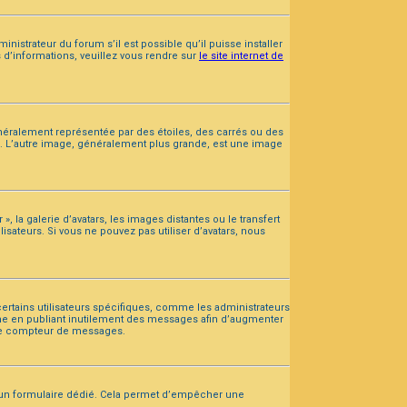
inistrateur du forum s’il est possible qu’il puisse installer
s d’informations, veuillez vous rendre sur
le site internet de
énéralement représentée par des étoiles, des carrés ou des
um. L’autre image, généralement plus grande, est une image
», la galerie d’avatars, les images distantes ou le transfert
isateurs. Si vous ne pouvez pas utiliser d’avatars, nous
certains utilisateurs spécifiques, comme les administrateurs
ème en publiant inutilement des messages afin d’augmenter
tre compteur de messages.
uis un formulaire dédié. Cela permet d’empêcher une