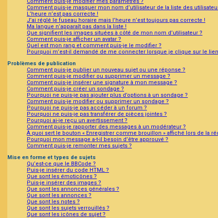
Comment puis-je modifier mes paramètres ?
Comment puis-je masquer mon nom d’utilisateur de la liste des utilisateu
L’heure n’est pas correcte !
J’ai réglé le fuseau horaire mais l’heure n’est toujours pas correcte !
Ma langue n’apparaît pas dans la liste !
Que signifient les images situées à côté de mon nom d’utilisateur ?
Comment puis-je afficher un avatar ?
Quel est mon rang et comment puis-je le modifier ?
Pourquoi m’est-il demandé de me connecter lorsque je clique sur le lien 
Problèmes de publication
Comment puis-je publier un nouveau sujet ou une réponse ?
Comment puis-je modifier ou supprimer un message ?
Comment puis-je insérer une signature à mon message ?
Comment puis-je créer un sondage ?
Pourquoi ne puis-je pas ajouter plus d’options à un sondage ?
Comment puis-je modifier ou supprimer un sondage ?
Pourquoi ne puis-je pas accéder à un forum ?
Pourquoi ne puis-je pas transférer de pièces jointes ?
Pourquoi ai-je reçu un avertissement ?
Comment puis-je rapporter des messages à un modérateur ?
À quoi sert le bouton « Enregistrer comme brouillon » affiché lors de la ré
Pourquoi mon message a-t-il besoin d’être approuvé ?
Comment puis-je remonter mes sujets ?
Mise en forme et types de sujets
Qu’est-ce que le BBCode ?
Puis-je insérer du code HTML ?
Que sont les émoticônes ?
Puis-je insérer des images ?
Que sont les annonces générales ?
Que sont les annonces ?
Que sont les notes ?
Que sont les sujets verrouillés ?
Que sont les icônes de sujet ?