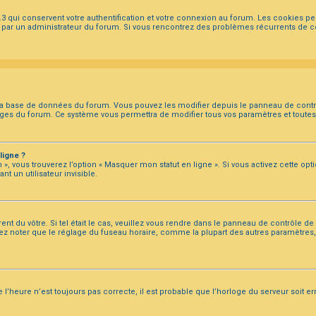
3 qui conservent votre authentification et votre connexion au forum. Les cookies p
tivée par un administrateur du forum. Si vous rencontrez des problèmes récurrents d
 la base de données du forum. Vous pouvez les modifier depuis le panneau de contrôle
pages du forum. Ce système vous permettra de modifier tous vos paramètres et toute
ligne ?
», vous trouverez l’option « Masquer mon statut en ligne ». Si vous activez cette opt
un utilisateur invisible.
ent du vôtre. Si tel était le cas, veuillez vous rendre dans le panneau de contrôle de l’
z noter que le réglage du fuseau horaire, comme la plupart des autres paramètres, n’
l’heure n’est toujours pas correcte, il est probable que l’horloge du serveur soit er