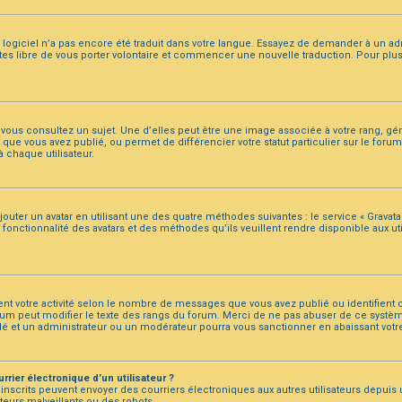
le logiciel n’a pas encore été traduit dans votre langue. Essayez de demander à un adm
 êtes libre de vous porter volontaire et commencer une nouvelle traduction. Pour plu
 vous consultez un sujet. Une d’elles peut être une image associée à votre rang, g
que vous avez publié, ou permet de différencier votre statut particulier sur le for
 chaque utilisateur.
jouter un avatar en utilisant une des quatre méthodes suivantes : le service « Gravatar 
onctionnalité des avatars et des méthodes qu’ils veuillent rendre disponible aux util
ent votre activité selon le nombre de messages que vous avez publié ou identifient 
forum peut modifier le texte des rangs du forum. Merci de ne pas abuser de ce syst
dé et un administrateur ou un modérateur pourra vous sanctionner en abaissant vo
rier électronique d’un utilisateur ?
eurs inscrits peuvent envoyer des courriers électroniques aux autres utilisateurs dep
teurs malveillants ou des robots.