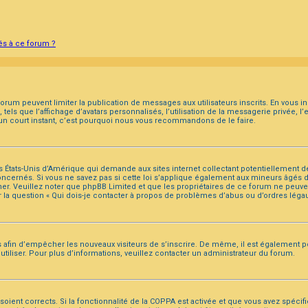
és à ce forum ?
 forum peuvent limiter la publication de messages aux utilisateurs inscrits. En vous
els que l’affichage d’avatars personnalisés, l’utilisation de la messagerie privée, l’
u’un court instant, c’est pourquoi nous vous recommandons de le faire.
des États-Unis d’Amérique qui demande aux sites internet collectant potentiellement
cernés. Si vous ne savez pas si cette loi s’applique également aux mineurs âgés d
ner. Veuillez noter que phpBB Limited et que les propriétaires de ce forum ne peuve
r la question « Qui dois-je contacter à propos de problèmes d’abus ou d’ordres légau
ons afin d’empêcher les nouveaux visiteurs de s’inscrire. De même, il est également p
 utiliser. Pour plus d’informations, veuillez contacter un administrateur du forum.
 soient corrects. Si la fonctionnalité de la COPPA est activée et que vous avez spécif