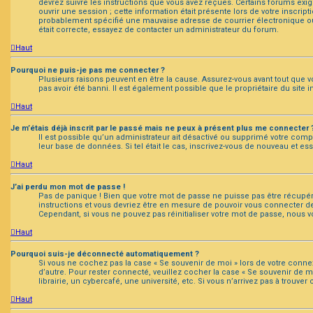
devrez suivre les instructions que vous avez reçues. Certains forums exig
ouvrir une session ; cette information était présente lors de votre inscrip
probablement spécifié une mauvaise adresse de courrier électronique ou le
était correcte, essayez de contacter un administrateur du forum.
Haut
Pourquoi ne puis-je pas me connecter ?
Plusieurs raisons peuvent en être la cause. Assurez-vous avant tout que vo
pas avoir été banni. Il est également possible que le propriétaire du site i
Haut
Je m’étais déjà inscrit par le passé mais ne peux à présent plus me connecter 
Il est possible qu’un administrateur ait désactivé ou supprimé votre com
leur base de données. Si tel était le cas, inscrivez-vous de nouveau et e
Haut
J’ai perdu mon mot de passe !
Pas de panique ! Bien que votre mot de passe ne puisse pas être récupéré,
instructions et vous devriez être en mesure de pouvoir vous connecter 
Cependant, si vous ne pouvez pas réinitialiser votre mot de passe, nous v
Haut
Pourquoi suis-je déconnecté automatiquement ?
Si vous ne cochez pas la case « Se souvenir de moi » lors de votre conne
d’autre. Pour rester connecté, veuillez cocher la case « Se souvenir d
librairie, un cybercafé, une université, etc. Si vous n’arrivez pas à trouve
Haut