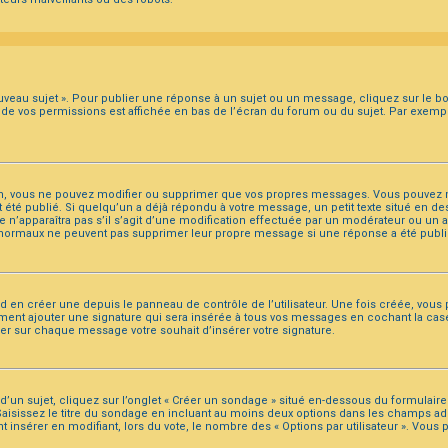
veau sujet ». Pour publier une réponse à un sujet ou un message, cliquez sur le bo
e de vos permissions est affichée en bas de l’écran du forum ou du sujet. Par exem
m, vous ne pouvez modifier ou supprimer que vos propres messages. Vous pouvez m
it été publié. Si quelqu’un a déjà répondu à votre message, un petit texte situé en
exte n’apparaîtra pas s’il s’agit d’une modification effectuée par un modérateur ou un 
urs normaux ne peuvent pas supprimer leur propre message si une réponse a été publi
 en créer une depuis le panneau de contrôle de l’utilisateur. Une fois créée, vous 
ment ajouter une signature qui sera insérée à tous vos messages en cochant la case 
fier sur chaque message votre souhait d’insérer votre signature.
 sujet, cliquez sur l’onglet « Créer un sondage » situé en-dessous du formulaire pri
aisissez le titre du sondage en incluant au moins deux options dans les champs ad
t insérer en modifiant, lors du vote, le nombre des « Options par utilisateur ». Vou