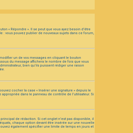
uton « Répondre ». Il se peut que vous ayez besoin d’être
ple : vous pouvez publier de nouveaux sujets dans ce forum,
odifier un de vos messages en cliquant le bouton
 dessous du message affichera le nombre de fois que vous
administrateur, bien qu’ils puissent rédiger une raison
ée.
pouvez cocher la case « Insérer une signature » depuis le
appropriée dans le panneau de contrôle de l’utilisateur. Si
ncipal de rédaction. Si cet onglet n’est pas disponible, il
équats, chaque option devant être insérée sur une nouvelle
s pouvez également spécifier une limite de temps en jours et