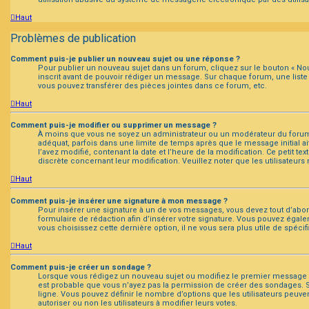
Haut
Problèmes de publication
Comment puis-je publier un nouveau sujet ou une réponse ?
Pour publier un nouveau sujet dans un forum, cliquez sur le bouton « Nou
inscrit avant de pouvoir rédiger un message. Sur chaque forum, une list
vous pouvez transférer des pièces jointes dans ce forum, etc.
Haut
Comment puis-je modifier ou supprimer un message ?
À moins que vous ne soyez un administrateur ou un modérateur du foru
adéquat, parfois dans une limite de temps après que le message initial a
l’avez modifié, contenant la date et l’heure de la modification. Ce petit t
discrète concernant leur modification. Veuillez noter que les utilisate
Haut
Comment puis-je insérer une signature à mon message ?
Pour insérer une signature à un de vos messages, vous devez tout d’abord
formulaire de rédaction afin d’insérer votre signature. Vous pouvez égale
vous choisissez cette dernière option, il ne vous sera plus utile de spéci
Haut
Comment puis-je créer un sondage ?
Lorsque vous rédigez un nouveau sujet ou modifiez le premier message d’un
est probable que vous n’ayez pas la permission de créer des sondages. S
ligne. Vous pouvez définir le nombre d’options que les utilisateurs peuven
autoriser ou non les utilisateurs à modifier leurs votes.