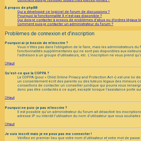
Comment puis-je retrouver toutes mes pièces jointes ?
À propos de phpBB
Qui a développé ce logiciel de forum de discussions ?
Pourquoi la fonctionnalité X n’est pas disponible ?
Qui dois-je contacter à propos de problèmes d’abus ou d’ordres légaux li
Comment puis-je contacter un administrateur du forum ?
Problèmes de connexion et d’inscription
Pourquoi ai-je besoin de m’inscrire ?
Vous n’êtes pas dans l’obligation de le faire, mais les administrateurs du
fonctionnalités supplémentaires qui ne sont pas disponibles aux visiteurs, t
l’adhésion à un groupe d’utilisateurs, etc. L’inscription ne vous prend q
Haut
Qu’est-ce que la COPPA ?
La COPPA (pour « Child Online Privacy and Protection Act ») est une loi 
un consentement écrit des parents ou des tuteurs légaux des mineurs con
conseillons de contacter un conseiller juridique qui pourra vous renseig
donc pas être contactés à ce sujet, excepté lorsque l’assistance porte su
Haut
Pourquoi ne puis-je pas m’inscrire ?
Il est possible qu’un administrateur du forum ait désactivé les inscripti
adresse IP ou interdit l’utilisation du nom d’utilisateur que vous souhaitez
Haut
Je suis inscrit mais je ne peux pas me connecter !
Vérifiez en premier lieu que votre nom d’utilisateur et votre mot de passe