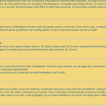
eront également que les nouvelles inscriptions doivent être activées, soit par vous
tion. Si vous aviez reçu un courrier électronique, consultez les instructions. Si vou
 courrier électronique a été filtré en tant que pourriel. Si vous êtes certain que l
tre nom d’utilisateur et votre mot de passe soient corrects. Si tel est le cas, conta
nternet ait un problème de configuration et qu’il soit nécessaire de la corriger.
?!
pte pour une quelconque raison. De plus, beaucoup de forums suppriment périodiquemen
ssayez de participer plus activement aux discussions du forum.
 il peut facilement être réinitialisé. Veuillez vous rendre sur la page de connexion 
de nouveau rapidement.
ous invitons à contacter un administrateur du forum.
xion au forum, vous ne resterez connecté que pour une période prédéfinie. Cela per
e moi » lors de votre connexion au forum. Ceci n’est pas recommandé si vous accéd
r cette case à cocher, il est probable qu’un administrateur du forum ait désactivé cette