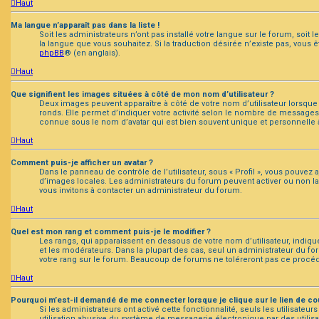
Haut
Ma langue n’apparaît pas dans la liste !
Soit les administrateurs n’ont pas installé votre langue sur le forum, soit 
la langue que vous souhaitez. Si la traduction désirée n’existe pas, vous
phpBB
® (en anglais).
Haut
Que signifient les images situées à côté de mon nom d’utilisateur ?
Deux images peuvent apparaître à côté de votre nom d’utilisateur lorsque
ronds. Elle permet d’indiquer votre activité selon le nombre de messages 
connue sous le nom d’avatar qui est bien souvent unique et personnelle à
Haut
Comment puis-je afficher un avatar ?
Dans le panneau de contrôle de l’utilisateur, sous « Profil », vous pouvez a
d’images locales. Les administrateurs du forum peuvent activer ou non la f
vous invitons à contacter un administrateur du forum.
Haut
Quel est mon rang et comment puis-je le modifier ?
Les rangs, qui apparaissent en dessous de votre nom d’utilisateur, indiqu
et les modérateurs. Dans la plupart des cas, seul un administrateur du 
votre rang sur le forum. Beaucoup de forums ne toléreront pas ce procé
Haut
Pourquoi m’est-il demandé de me connecter lorsque je clique sur le lien de cour
Si les administrateurs ont activé cette fonctionnalité, seuls les utilisat
utilisation abusive du système de messagerie électronique par des utilisa