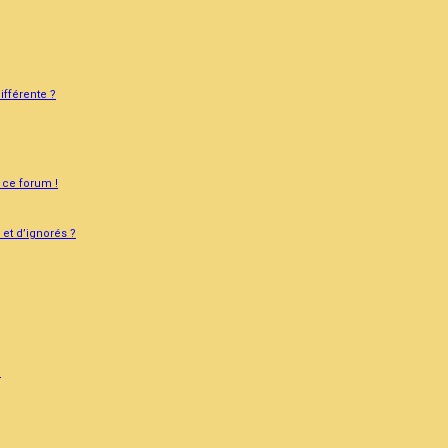
ifférente ?
 ce forum !
 et d’ignorés ?
?