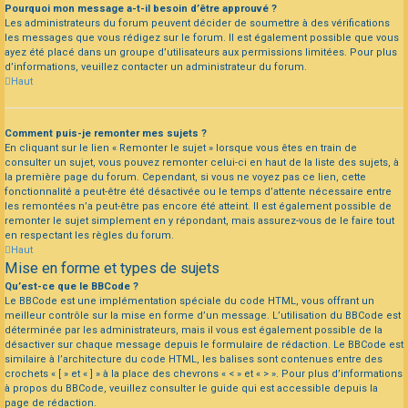
Pourquoi mon message a-t-il besoin d’être approuvé ?
Les administrateurs du forum peuvent décider de soumettre à des vérifications
les messages que vous rédigez sur le forum. Il est également possible que vous
ayez été placé dans un groupe d’utilisateurs aux permissions limitées. Pour plus
d’informations, veuillez contacter un administrateur du forum.
Haut
Comment puis-je remonter mes sujets ?
En cliquant sur le lien « Remonter le sujet » lorsque vous êtes en train de
consulter un sujet, vous pouvez remonter celui-ci en haut de la liste des sujets, à
la première page du forum. Cependant, si vous ne voyez pas ce lien, cette
fonctionnalité a peut-être été désactivée ou le temps d’attente nécessaire entre
les remontées n’a peut-être pas encore été atteint. Il est également possible de
remonter le sujet simplement en y répondant, mais assurez-vous de le faire tout
en respectant les règles du forum.
Haut
Mise en forme et types de sujets
Qu’est-ce que le BBCode ?
Le BBCode est une implémentation spéciale du code HTML, vous offrant un
meilleur contrôle sur la mise en forme d’un message. L’utilisation du BBCode est
déterminée par les administrateurs, mais il vous est également possible de la
désactiver sur chaque message depuis le formulaire de rédaction. Le BBCode est
similaire à l’architecture du code HTML, les balises sont contenues entre des
crochets « [ » et « ] » à la place des chevrons « < » et « > ». Pour plus d’informations
à propos du BBCode, veuillez consulter le guide qui est accessible depuis la
page de rédaction.