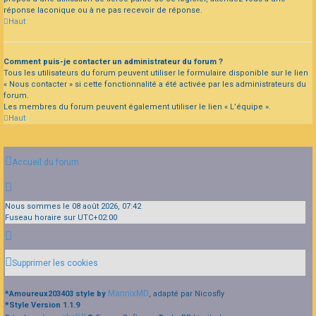
réponse laconique ou à ne pas recevoir de réponse.
Haut
Comment puis-je contacter un administrateur du forum ?
Tous les utilisateurs du forum peuvent utiliser le formulaire disponible sur le lien
« Nous contacter » si cette fonctionnalité a été activée par les administrateurs du
forum.
Les membres du forum peuvent également utiliser le lien « L’équipe ».
Haut
Accueil du forum
Nous sommes le 08 août 2026, 07:42
Fuseau horaire sur
UTC+02:00
Supprimer les cookies
MannixMD
*
Amoureux203403 style by
, adapté par Nicosfly
*
Style Version 1.1.9