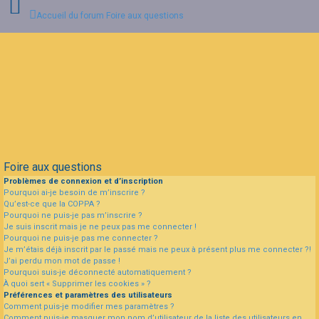
Accueil du forum
Foire aux questions
Connexion
Inscription
FAQ
Foire aux questions
Problèmes de connexion et d’inscription
Pourquoi ai-je besoin de m’inscrire ?
Qu’est-ce que la COPPA ?
Pourquoi ne puis-je pas m’inscrire ?
Je suis inscrit mais je ne peux pas me connecter !
Pourquoi ne puis-je pas me connecter ?
Je m’étais déjà inscrit par le passé mais ne peux à présent plus me connecter ?!
J’ai perdu mon mot de passe !
Pourquoi suis-je déconnecté automatiquement ?
À quoi sert « Supprimer les cookies » ?
Préférences et paramètres des utilisateurs
Comment puis-je modifier mes paramètres ?
Comment puis-je masquer mon nom d’utilisateur de la liste des utilisateurs en