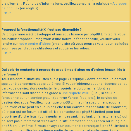
gratuitement. Pour plus d’informations, veuillez consulter la rubrique «
À propos
de phpBB
» (en anglais).
Haut
Pourquoi la fonctionnalité X n’est pas disponible ?
Ce programme a été développé et mis sous licence par phpBB Limited. Si vous
souhaitez proposer l’intégration d’une nouvelle fonctionnalité, veuillez vous
rendre sur
notre centre d’idées
(en anglais) où vous pourrez voter pour les idées
soumises par d’autres utilisateurs et suggérer les vôtres.
Haut
Qui dois-je contacter à propos de problèmes d’abus ou d’ordres légaux liés à
ce forum ?
Tous les administrateurs listés sur la page « L’équipe » devraient être un contact
approprié concernant ces problèmes. Si vous n’obtenez aucune réponse de leur
part, vous devriez alors contacter le propriétaire du domaine (dont les
informations sont disponibles grâce à
une requête WHOIS
), ou, si celui-ci
fonctionne sur un service gratuit (comme Yahoo, Free, etc.), le service de
gestion des abus. Veuillez noter que phpBB Limited n’a absolument aucune
juridiction et ne peut en aucun cas être tenu comme responsable de comment,
où et par qui ce forum est utilisé. Ne contactez pas phpBB Limited pour tout
problème d’ordre légal (commentaire incessant, insultant, diffamatoire, etc.) qui
ne sont pas directement reliés avec le site internet de phpBB.com ou le logiciel
phpBB en lui-même. Si vous envoyez un courrier électronique à phpBB Limited à
propos d’une utilisation de tierce partie de ce logiciel, attendez-vous à une