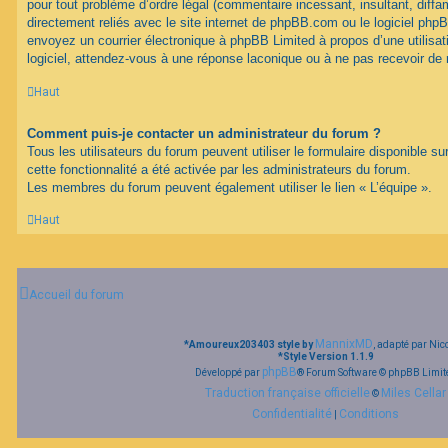
pour tout problème d’ordre légal (commentaire incessant, insultant, diffam
directement reliés avec le site internet de phpBB.com ou le logiciel ph
envoyez un courrier électronique à phpBB Limited à propos d’une utilisati
logiciel, attendez-vous à une réponse laconique ou à ne pas recevoir de
Haut
Comment puis-je contacter un administrateur du forum ?
Tous les utilisateurs du forum peuvent utiliser le formulaire disponible su
cette fonctionnalité a été activée par les administrateurs du forum.
Les membres du forum peuvent également utiliser le lien « L’équipe ».
Haut
Accueil du forum
MannixMD
*
Amoureux203403 style by
, adapté par Nic
*
Style Version 1.1.9
phpBB
Développé par
® Forum Software © phpBB Limit
Traduction française officielle
Miles Cellar
©
Confidentialité
Conditions
|