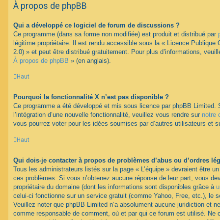
À propos de phpBB
Qui a développé ce logiciel de forum de discussions ?
Ce programme (dans sa forme non modifiée) est produit et distribué par
légitime propriétaire. Il est rendu accessible sous la « Licence Publiqu
2.0) » et peut être distribué gratuitement. Pour plus d’informations, veuil
À propos de phpBB
» (en anglais).
Haut
Pourquoi la fonctionnalité X n’est pas disponible ?
Ce programme a été développé et mis sous licence par phpBB Limited. 
l’intégration d’une nouvelle fonctionnalité, veuillez vous rendre sur
notre 
vous pourrez voter pour les idées soumises par d’autres utilisateurs et s
Haut
Qui dois-je contacter à propos de problèmes d’abus ou d’ordres lég
Tous les administrateurs listés sur la page « L’équipe » devraient être u
ces problèmes. Si vous n’obtenez aucune réponse de leur part, vous devr
propriétaire du domaine (dont les informations sont disponibles grâce à
u
celui-ci fonctionne sur un service gratuit (comme Yahoo, Free, etc.), le 
Veuillez noter que phpBB Limited n’a absolument aucune juridiction et n
comme responsable de comment, où et par qui ce forum est utilisé. Ne