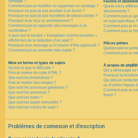
sondage ?
Favoris et abonne
Comment puis-je modifier ou supprimer un sondage ?
Quelle est la différen
Pourquoi ne puis-je pas accéder à un forum ?
abonnements ?
Pourquoi ne puis-je pas transférer de pièces jointes ?
Comment puis-je ajo
Pourquoi ai-je reçu un avertissement ?
un sujet spécifique ?
Comment puis-je rapporter des messages à un
Comment puis-je m’a
modérateur ?
Comment puis-je rés
À quoi sert le bouton « Enregistrer comme brouillon »
affiché lors de la rédaction d’un sujet ?
Pièces jointes
Pourquoi mon message a-t-il besoin d’être approuvé ?
Quelles pièces joint
Comment puis-je remonter mes sujets ?
Comment puis-je retr
Mise en forme et types de sujets
À propos de phpBB
Qu’est-ce que le BBCode ?
Qui a développé ce l
Puis-je insérer du code HTML ?
Pourquoi la fonctionn
Que sont les émoticônes ?
Qui dois-je contacte
Puis-je insérer des images ?
ou d’ordres légaux l
Que sont les annonces générales ?
Comment puis-je con
Que sont les annonces ?
forum ?
Que sont les notes ?
Que sont les sujets verrouillés ?
Que sont les icônes de sujet ?
Problèmes de connexion et d’inscription