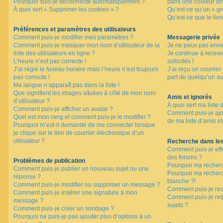
Pourquoi suis-je déconnecté automatiquement ?
dans une couleur dif
À quoi sert « Supprimer les cookies » ?
Qu’est-ce qu’un « gro
Qu’est-ce que le lien
F
A
Préférences et paramètres des utilisateurs
Q
Comment puis-je modifier mes paramètres ?
Messagerie privée
Comment puis-je masquer mon nom d’utilisateur de la
Je ne peux pas envo
liste des utilisateurs en ligne ?
Je continue à recev
L’heure n’est pas correcte !
sollicités !
J’ai réglé le fuseau horaire mais l’heure n’est toujours
J’ai reçu un courrier
pas correcte !
part de quelqu’un su
Ma langue n’apparaît pas dans la liste !
Que signifient les images situées à côté de mon nom
Amis et ignorés
d’utilisateur ?
À quoi sert ma liste 
Comment puis-je afficher un avatar ?
Comment puis-je ajou
Quel est mon rang et comment puis-je le modifier ?
de ma liste d’amis et
Pourquoi m’est-il demandé de me connecter lorsque
je clique sur le lien de courrier électronique d’un
utilisateur ?
Recherche dans le
Comment puis-je eff
des forums ?
Problèmes de publication
Pourquoi ma recherc
Comment puis-je publier un nouveau sujet ou une
Pourquoi ma recher
réponse ?
blanche ?!
Comment puis-je modifier ou supprimer un message ?
Comment puis-je re
Comment puis-je insérer une signature à mon
Comment puis-je ret
message ?
sujets ?
Comment puis-je créer un sondage ?
Pourquoi ne puis-je pas ajouter plus d’options à un