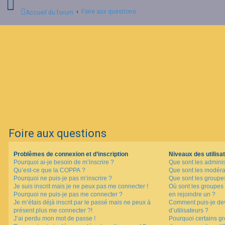
Foire aux questions
Accueil du forum
C
o
n
n
e
x
i
o
n
Foire aux questions
I
n
Problèmes de connexion et d’inscription
Niveaux des utilisat
s
Pourquoi ai-je besoin de m’inscrire ?
Que sont les adminis
c
Qu’est-ce que la COPPA ?
Que sont les modéra
r
i
Pourquoi ne puis-je pas m’inscrire ?
Que sont les groupes 
p
Je suis inscrit mais je ne peux pas me connecter !
Où sont les groupes 
t
Pourquoi ne puis-je pas me connecter ?
en rejoindre un ?
i
Je m’étais déjà inscrit par le passé mais ne peux à
Comment puis-je dev
o
présent plus me connecter ?!
d’utilisateurs ?
n
J’ai perdu mon mot de passe !
Pourquoi certains gr