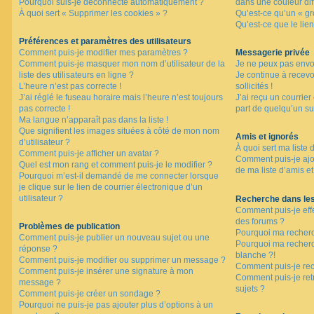
Pourquoi suis-je déconnecté automatiquement ?
dans une couleur dif
À quoi sert « Supprimer les cookies » ?
Qu’est-ce qu’un « gro
Qu’est-ce que le lien
F
A
Préférences et paramètres des utilisateurs
Q
Comment puis-je modifier mes paramètres ?
Messagerie privée
Comment puis-je masquer mon nom d’utilisateur de la
Je ne peux pas envo
liste des utilisateurs en ligne ?
Je continue à recev
L’heure n’est pas correcte !
sollicités !
J’ai réglé le fuseau horaire mais l’heure n’est toujours
J’ai reçu un courrier
pas correcte !
part de quelqu’un su
Ma langue n’apparaît pas dans la liste !
Que signifient les images situées à côté de mon nom
Amis et ignorés
d’utilisateur ?
À quoi sert ma liste 
Comment puis-je afficher un avatar ?
Comment puis-je ajou
Quel est mon rang et comment puis-je le modifier ?
de ma liste d’amis et
Pourquoi m’est-il demandé de me connecter lorsque
je clique sur le lien de courrier électronique d’un
utilisateur ?
Recherche dans le
Comment puis-je eff
des forums ?
Problèmes de publication
Pourquoi ma recherc
Comment puis-je publier un nouveau sujet ou une
Pourquoi ma recher
réponse ?
blanche ?!
Comment puis-je modifier ou supprimer un message ?
Comment puis-je re
Comment puis-je insérer une signature à mon
Comment puis-je ret
message ?
sujets ?
Comment puis-je créer un sondage ?
Pourquoi ne puis-je pas ajouter plus d’options à un