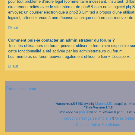
pour tout problème d’ordre légal (commentaire incessant, insultant, diffam
directement reliés avec le site internet de phpBB.com ou le logiciel ph
envoyez un courrier électronique à phpBB Limited à propos d’une utilisati
logiciel, attendez-vous à une réponse laconique ou à ne pas recevoir de
Haut
Comment puis-je contacter un administrateur du forum ?
Tous les utilisateurs du forum peuvent utiliser le formulaire disponible su
cette fonctionnalité a été activée par les administrateurs du forum.
Les membres du forum peuvent également utiliser le lien « L’équipe ».
Haut
Accueil du forum
MannixMD
*
Amoureux203403 style by
, adapté par Nic
*
Style Version 1.1.9
phpBB
Développé par
® Forum Software © phpBB Limit
Traduction française officielle
Miles Cellar
©
Confidentialité
Conditions
|