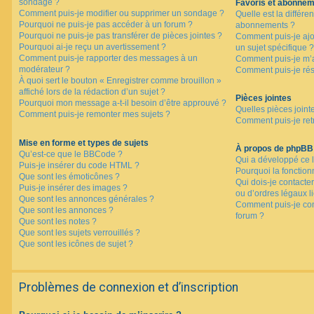
sondage ?
Favoris et abonne
Comment puis-je modifier ou supprimer un sondage ?
Quelle est la différen
Pourquoi ne puis-je pas accéder à un forum ?
abonnements ?
Pourquoi ne puis-je pas transférer de pièces jointes ?
Comment puis-je ajo
Pourquoi ai-je reçu un avertissement ?
un sujet spécifique ?
Comment puis-je rapporter des messages à un
Comment puis-je m’a
modérateur ?
Comment puis-je rés
À quoi sert le bouton « Enregistrer comme brouillon »
affiché lors de la rédaction d’un sujet ?
Pièces jointes
Pourquoi mon message a-t-il besoin d’être approuvé ?
Quelles pièces joint
Comment puis-je remonter mes sujets ?
Comment puis-je retr
Mise en forme et types de sujets
À propos de phpBB
Qu’est-ce que le BBCode ?
Qui a développé ce l
Puis-je insérer du code HTML ?
Pourquoi la fonctionn
Que sont les émoticônes ?
Qui dois-je contacte
Puis-je insérer des images ?
ou d’ordres légaux l
Que sont les annonces générales ?
Comment puis-je con
Que sont les annonces ?
forum ?
Que sont les notes ?
Que sont les sujets verrouillés ?
Que sont les icônes de sujet ?
Problèmes de connexion et d’inscription