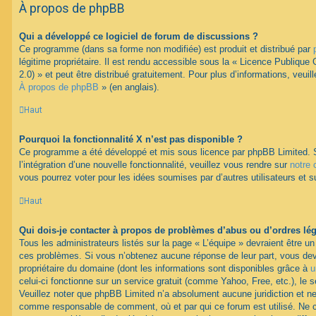
À propos de phpBB
Qui a développé ce logiciel de forum de discussions ?
Ce programme (dans sa forme non modifiée) est produit et distribué par
légitime propriétaire. Il est rendu accessible sous la « Licence Publiqu
2.0) » et peut être distribué gratuitement. Pour plus d’informations, veuil
À propos de phpBB
» (en anglais).
Haut
Pourquoi la fonctionnalité X n’est pas disponible ?
Ce programme a été développé et mis sous licence par phpBB Limited. 
l’intégration d’une nouvelle fonctionnalité, veuillez vous rendre sur
notre 
vous pourrez voter pour les idées soumises par d’autres utilisateurs et s
Haut
Qui dois-je contacter à propos de problèmes d’abus ou d’ordres lég
Tous les administrateurs listés sur la page « L’équipe » devraient être u
ces problèmes. Si vous n’obtenez aucune réponse de leur part, vous devr
propriétaire du domaine (dont les informations sont disponibles grâce à
u
celui-ci fonctionne sur un service gratuit (comme Yahoo, Free, etc.), le 
Veuillez noter que phpBB Limited n’a absolument aucune juridiction et n
comme responsable de comment, où et par qui ce forum est utilisé. Ne