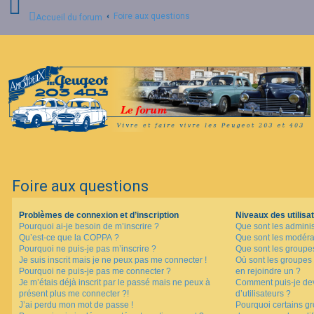
Foire aux questions
Accueil du forum
C
o
n
n
e
x
i
o
n
Foire aux questions
I
n
Problèmes de connexion et d’inscription
Niveaux des utilisat
s
Pourquoi ai-je besoin de m’inscrire ?
Que sont les adminis
c
Qu’est-ce que la COPPA ?
Que sont les modéra
r
i
Pourquoi ne puis-je pas m’inscrire ?
Que sont les groupes 
p
Je suis inscrit mais je ne peux pas me connecter !
Où sont les groupes 
t
Pourquoi ne puis-je pas me connecter ?
en rejoindre un ?
i
Je m’étais déjà inscrit par le passé mais ne peux à
Comment puis-je dev
o
présent plus me connecter ?!
d’utilisateurs ?
n
J’ai perdu mon mot de passe !
Pourquoi certains gr