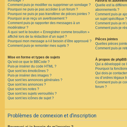
sondage ?
Favoris et abonne
Comment puis-je modifier ou supprimer un sondage ?
Quelle est la différen
Pourquoi ne puis-je pas accéder à un forum ?
abonnements ?
Pourquoi ne puis-je pas transférer de pièces jointes ?
Comment puis-je ajo
Pourquoi ai-je reçu un avertissement ?
un sujet spécifique ?
Comment puis-je rapporter des messages à un
Comment puis-je m’a
modérateur ?
Comment puis-je rés
À quoi sert le bouton « Enregistrer comme brouillon »
affiché lors de la rédaction d’un sujet ?
Pièces jointes
Pourquoi mon message a-t-il besoin d’être approuvé ?
Quelles pièces joint
Comment puis-je remonter mes sujets ?
Comment puis-je retr
Mise en forme et types de sujets
À propos de phpBB
Qu’est-ce que le BBCode ?
Qui a développé ce l
Puis-je insérer du code HTML ?
Pourquoi la fonctionn
Que sont les émoticônes ?
Qui dois-je contacte
Puis-je insérer des images ?
ou d’ordres légaux l
Que sont les annonces générales ?
Comment puis-je con
Que sont les annonces ?
forum ?
Que sont les notes ?
Que sont les sujets verrouillés ?
Que sont les icônes de sujet ?
Problèmes de connexion et d’inscription
Pourquoi ai-je besoin de m’inscrire ?