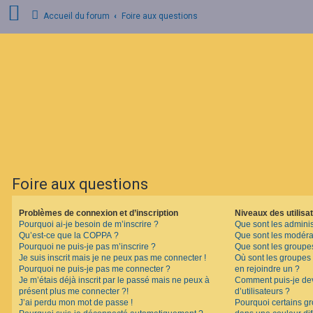
Accueil du forum
Foire aux questions
C
o
n
n
e
x
i
o
n
Foire aux questions
I
n
s
Problèmes de connexion et d’inscription
Niveaux des utilisat
c
Pourquoi ai-je besoin de m’inscrire ?
Que sont les adminis
r
i
Qu’est-ce que la COPPA ?
Que sont les modéra
p
Pourquoi ne puis-je pas m’inscrire ?
Que sont les groupes 
t
Je suis inscrit mais je ne peux pas me connecter !
Où sont les groupes 
i
Pourquoi ne puis-je pas me connecter ?
en rejoindre un ?
o
Je m’étais déjà inscrit par le passé mais ne peux à
Comment puis-je dev
n
présent plus me connecter ?!
d’utilisateurs ?
J’ai perdu mon mot de passe !
Pourquoi certains gr