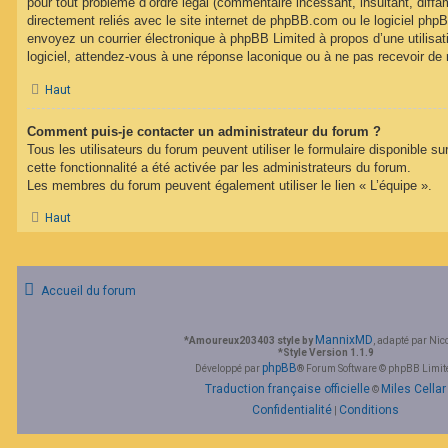
pour tout problème d’ordre légal (commentaire incessant, insultant, diffam
directement reliés avec le site internet de phpBB.com ou le logiciel ph
envoyez un courrier électronique à phpBB Limited à propos d’une utilisati
logiciel, attendez-vous à une réponse laconique ou à ne pas recevoir de
Haut
Comment puis-je contacter un administrateur du forum ?
Tous les utilisateurs du forum peuvent utiliser le formulaire disponible su
cette fonctionnalité a été activée par les administrateurs du forum.
Les membres du forum peuvent également utiliser le lien « L’équipe ».
Haut
Accueil du forum
MannixMD
*
Amoureux203403 style by
, adapté par Nic
*
Style Version 1.1.9
phpBB
Développé par
® Forum Software © phpBB Limit
Traduction française officielle
Miles Cellar
©
Confidentialité
Conditions
|