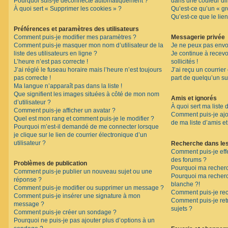
Pourquoi suis-je déconnecté automatiquement ?
dans une couleur dif
F
À quoi sert « Supprimer les cookies » ?
Qu’est-ce qu’un « gro
A
Qu’est-ce que le lien
Q
Préférences et paramètres des utilisateurs
Comment puis-je modifier mes paramètres ?
Messagerie privée
Comment puis-je masquer mon nom d’utilisateur de la
Je ne peux pas envo
liste des utilisateurs en ligne ?
Je continue à recev
L’heure n’est pas correcte !
sollicités !
J’ai réglé le fuseau horaire mais l’heure n’est toujours
J’ai reçu un courrier
pas correcte !
part de quelqu’un su
Ma langue n’apparaît pas dans la liste !
Que signifient les images situées à côté de mon nom
Amis et ignorés
d’utilisateur ?
À quoi sert ma liste 
Comment puis-je afficher un avatar ?
Comment puis-je ajou
Quel est mon rang et comment puis-je le modifier ?
de ma liste d’amis et
Pourquoi m’est-il demandé de me connecter lorsque
je clique sur le lien de courrier électronique d’un
utilisateur ?
Recherche dans le
Comment puis-je eff
des forums ?
Problèmes de publication
Pourquoi ma recherc
Comment puis-je publier un nouveau sujet ou une
Pourquoi ma recher
réponse ?
blanche ?!
Comment puis-je modifier ou supprimer un message ?
Comment puis-je re
Comment puis-je insérer une signature à mon
Comment puis-je ret
message ?
sujets ?
Comment puis-je créer un sondage ?
Pourquoi ne puis-je pas ajouter plus d’options à un