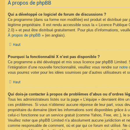
À propos de phpBB
Qui a développé ce logiciel de forum de discussions ?
Ce programme (dans sa forme non modifiée) est produit et distribué par
légitime propriétaire. Il est rendu accessible sous la « Licence Publiqu
2.0) » et peut être distribué gratuitement. Pour plus d’informations, veuil
À propos de phpBB
» (en anglais).
Haut
Pourquoi la fonctionnalité X n’est pas disponible ?
Ce programme a été développé et mis sous licence par phpBB Limited. 
l’intégration d’une nouvelle fonctionnalité, veuillez vous rendre sur
notre 
vous pourrez voter pour les idées soumises par d’autres utilisateurs et s
Haut
Qui dois-je contacter à propos de problèmes d’abus ou d’ordres lég
Tous les administrateurs listés sur la page « L’équipe » devraient être u
ces problèmes. Si vous n’obtenez aucune réponse de leur part, vous devr
propriétaire du domaine (dont les informations sont disponibles grâce à
u
celui-ci fonctionne sur un service gratuit (comme Yahoo, Free, etc.), le 
Veuillez noter que phpBB Limited n’a absolument aucune juridiction et n
comme responsable de comment, où et par qui ce forum est utilisé. Ne