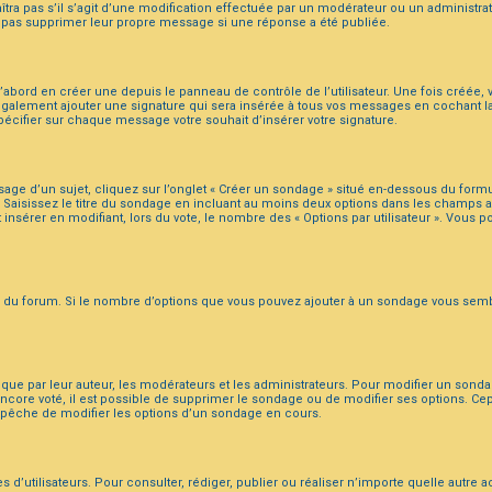
raîtra pas s’il s’agit d’une modification effectuée par un modérateur ou un administr
t pas supprimer leur propre message si une réponse a été publiée.
abord en créer une depuis le panneau de contrôle de l’utilisateur. Une fois créée, 
également ajouter une signature qui sera insérée à tous vos messages en cochant la 
spécifier sur chaque message votre souhait d’insérer votre signature.
 d’un sujet, cliquez sur l’onglet « Créer un sondage » situé en-dessous du formulair
Saisissez le titre du sondage en incluant au moins deux options dans les champs a
 insérer en modifiant, lors du vote, le nombre des « Options par utilisateur ». Vous 
rs du forum. Si le nombre d’options que vous pouvez ajouter à un sondage vous semb
e par leur auteur, les modérateurs et les administrateurs. Pour modifier un sonda
ncore voté, il est possible de supprimer le sondage ou de modifier ses options. Cep
mpêche de modifier les options d’un sondage en cours.
es d’utilisateurs. Pour consulter, rédiger, publier ou réaliser n’importe quelle autr