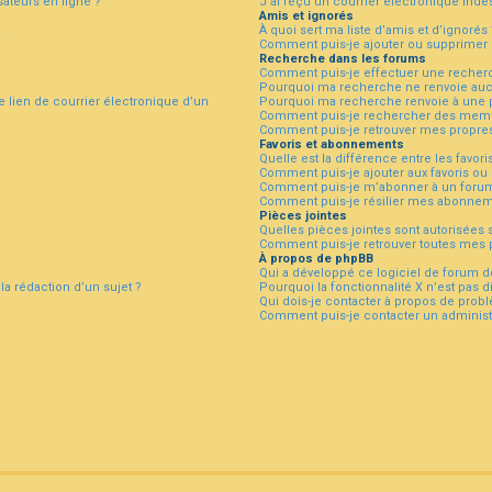
sateurs en ligne ?
J’ai reçu un courrier électronique indé
Amis et ignorés
!
À quoi sert ma liste d’amis et d’ignorés 
Comment puis-je ajouter ou supprimer de
Recherche dans les forums
Comment puis-je effectuer une recher
Pourquoi ma recherche ne renvoie aucu
 lien de courrier électronique d’un
Pourquoi ma recherche renvoie à une 
Comment puis-je rechercher des mem
Comment puis-je retrouver mes propres
Favoris et abonnements
Quelle est la différence entre les favor
Comment puis-je ajouter aux favoris ou
Comment puis-je m’abonner à un forum
Comment puis-je résilier mes abonnem
Pièces jointes
Quelles pièces jointes sont autorisées 
Comment puis-je retrouver toutes mes p
À propos de phpBB
Qui a développé ce logiciel de forum d
la rédaction d’un sujet ?
Pourquoi la fonctionnalité X n’est pas d
Qui dois-je contacter à propos de prob
Comment puis-je contacter un administ