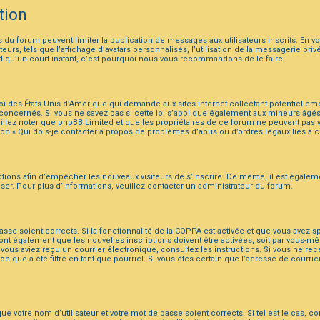
tion
rs du forum peuvent limiter la publication de messages aux utilisateurs inscrits. En
urs, tels que l’affichage d’avatars personnalisés, l’utilisation de la messagerie privé
end qu’un court instant, c’est pourquoi nous vous recommandons de le faire.
 loi des États-Unis d’Amérique qui demande aux sites internet collectant potentiell
oncernés. Si vous ne savez pas si cette loi s’applique également aux mineurs âgés 
uillez noter que phpBB Limited et que les propriétaires de ce forum ne peuvent pas 
tion « Qui dois-je contacter à propos de problèmes d’abus ou d’ordres légaux liés à c
riptions afin d’empêcher les nouveaux visiteurs de s’inscrire. De même, il est égale
iliser. Pour plus d’informations, veuillez contacter un administrateur du forum.
passe soient corrects. Si la fonctionnalité de la COPPA est activée et que vous avez 
ont également que les nouvelles inscriptions doivent être activées, soit par vous-mê
 Si vous aviez reçu un courrier électronique, consultez les instructions. Si vous ne 
ique a été filtré en tant que pourriel. Si vous êtes certain que l’adresse de courri
ue votre nom d’utilisateur et votre mot de passe soient corrects. Si tel est le cas, 