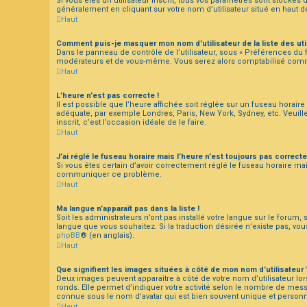
Si vous êtes un utilisateur inscrit, tous vos paramètres sont stockés
généralement en cliquant sur votre nom d’utilisateur situé en haut
Haut
Comment puis-je masquer mon nom d’utilisateur de la liste des util
Dans le panneau de contrôle de l’utilisateur, sous « Préférences du f
modérateurs et de vous-même. Vous serez alors comptabilisé comme é
Haut
L’heure n’est pas correcte !
Il est possible que l’heure affichée soit réglée sur un fuseau horaire d
adéquate, par exemple Londres, Paris, New York, Sydney, etc. Veuille
inscrit, c’est l’occasion idéale de le faire.
Haut
J’ai réglé le fuseau horaire mais l’heure n’est toujours pas correcte
Si vous êtes certain d’avoir correctement réglé le fuseau horaire mai
communiquer ce problème.
Haut
Ma langue n’apparaît pas dans la liste !
Soit les administrateurs n’ont pas installé votre langue sur le forum, 
langue que vous souhaitez. Si la traduction désirée n’existe pas, vo
phpBB
® (en anglais).
Haut
Que signifient les images situées à côté de mon nom d’utilisateur 
Deux images peuvent apparaître à côté de votre nom d’utilisateur lo
ronds. Elle permet d’indiquer votre activité selon le nombre de mes
connue sous le nom d’avatar qui est bien souvent unique et personne
Haut