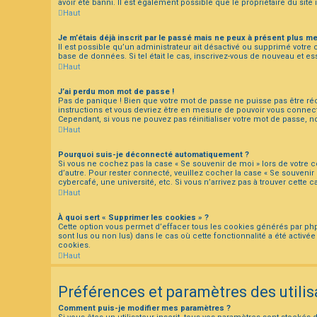
avoir été banni. Il est également possible que le propriétaire du site 
Haut
Je m’étais déjà inscrit par le passé mais ne peux à présent plus m
Il est possible qu’un administrateur ait désactivé ou supprimé votre
base de données. Si tel était le cas, inscrivez-vous de nouveau et e
Haut
J’ai perdu mon mot de passe !
Pas de panique ! Bien que votre mot de passe ne puisse pas être récu
instructions et vous devriez être en mesure de pouvoir vous conne
Cependant, si vous ne pouvez pas réinitialiser votre mot de passe, n
Haut
Pourquoi suis-je déconnecté automatiquement ?
Si vous ne cochez pas la case « Se souvenir de moi » lors de votre 
d’autre. Pour rester connecté, veuillez cocher la case « Se souven
cybercafé, une université, etc. Si vous n’arrivez pas à trouver cette 
Haut
À quoi sert « Supprimer les cookies » ?
Cette option vous permet d’effacer tous les cookies générés par php
sont lus ou non lus) dans le cas où cette fonctionnalité a été act
cookies.
Haut
Préférences et paramètres des utilis
Comment puis-je modifier mes paramètres ?