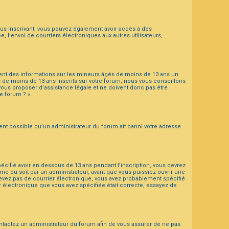
 vous inscrivant, vous pouvez également avoir accès à des
e, l’envoi de courriers électroniques aux autres utilisateurs,
ement des informations sur les mineurs âgés de moins de 13 ans un
de moins de 13 ans inscrits sur votre forum, nous vous conseillons
vous proposer d’assistance légale et ne doivent donc pas être
e forum ? ».
ment possible qu’un administrateur du forum ait banni votre adresse
spécifié avoir en dessous de 13 ans pendant l’inscription, vous devrez
me ou soit par un administrateur, avant que vous puissiez ouvrir une
recevez pas de courrier électronique, vous avez probablement spécifié
er électronique que vous avez spécifiée était correcte, essayez de
contactez un administrateur du forum afin de vous assurer de ne pas