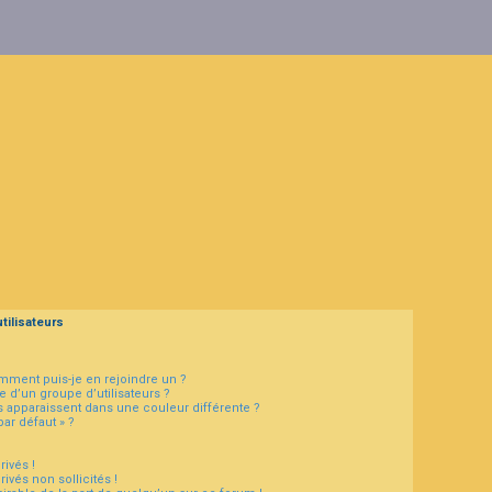
tilisateurs
omment puis-je en rejoindre un ?
 d’un groupe d’utilisateurs ?
s apparaissent dans une couleur différente ?
par défaut » ?
ivés !
vés non sollicités !