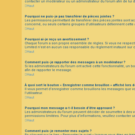
contacter un modérateur ou un administrateur du forum afin de lui
Haut
Pourquoi ne puis-je pas transférer de pièces jointes ?
Les permissions permettant de transférer des pièces jointes sont acc
concerné, ou seuls certains groupes d’utilisateurs détiennent cette 
Haut
Pourquoi ai-je reçu un avertissement ?
Chaque forum a son propre ensemble de règles. Si vous ne respectez
Limited n’est en aucun cas responsable du règlement instauré sur ce
Haut
Comment puis-je rapporter des messages à un modérateur ?
Si les administrateurs du forum ont activé cette fonctionnalité, un b
afin de rapporter le message.
Haut
À quoi sert le bouton « Enregistrer comme brouillon » affiché lors d
Il vous permet d’enregistrer comme brouillons les messages que vo
l’utilisateur.
Haut
Pourquoi mon message a-t-il besoin d’être approuvé ?
Les administrateurs du forum peuvent décider de soumettre à des vér
permissions limitées. Pour plus d’informations, veuillez contacter 
Haut
Comment puis-je remonter mes sujets ?
En cliquant sur le lien « Remonter le sujet » lorsque vous êtes en tr