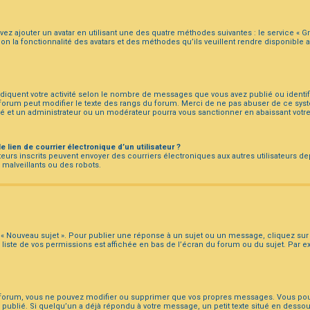
vez ajouter un avatar en utilisant une des quatre méthodes suivantes : le service « Grav
 la fonctionnalité des avatars et des méthodes qu’ils veuillent rendre disponible aux
ndiquent votre activité selon le nombre de messages que vous avez publié ou identif
u forum peut modifier le texte des rangs du forum. Merci de ne pas abuser de ce sy
é et un administrateur ou un modérateur pourra vous sanctionner en abaissant vo
lien de courrier électronique d’un utilisateur ?
lisateurs inscrits peuvent envoyer des courriers électroniques aux autres utilisateurs
malveillants ou des robots.
« Nouveau sujet ». Pour publier une réponse à un sujet ou un message, cliquez sur 
liste de vos permissions est affichée en bas de l’écran du forum ou du sujet. Par 
forum, vous ne pouvez modifier ou supprimer que vos propres messages. Vous pou
é publié. Si quelqu’un a déjà répondu à votre message, un petit texte situé en dess