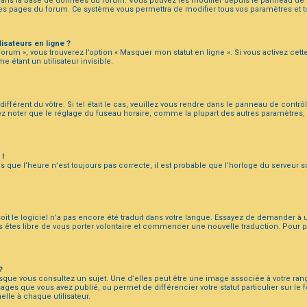
 dans la base de données du forum. Vous pouvez les modifier depuis le panneau de con
 des pages du forum. Ce système vous permettra de modifier tous vos paramètres et 
isateurs en ligne ?
orum », vous trouverez l’option « Masquer mon statut en ligne ». Si vous activez cett
tant un utilisateur invisible.
ifférent du vôtre. Si tel était le cas, veuillez vous rendre dans le panneau de contrôle
z noter que le réglage du fuseau horaire, comme la plupart des autres paramètres, n’
 !
s que l’heure n’est toujours pas correcte, il est probable que l’horloge du serveur so
soit le logiciel n’a pas encore été traduit dans votre langue. Essayez de demander à un
us êtes libre de vous porter volontaire et commencer une nouvelle traduction. Pour p
?
rsque vous consultez un sujet. Une d’elles peut être une image associée à votre ra
sages que vous avez publié, ou permet de différencier votre statut particulier sur l
lle à chaque utilisateur.