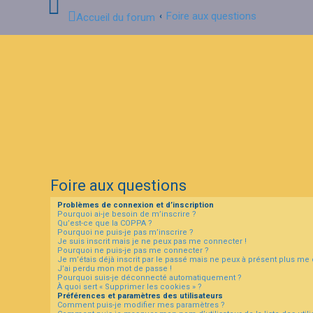
Foire aux questions
Accueil du forum
C
o
n
n
e
x
i
o
n
Foire aux questions
I
Problèmes de connexion et d’inscription
n
Pourquoi ai-je besoin de m’inscrire ?
s
Qu’est-ce que la COPPA ?
c
Pourquoi ne puis-je pas m’inscrire ?
r
Je suis inscrit mais je ne peux pas me connecter !
i
Pourquoi ne puis-je pas me connecter ?
p
Je m’étais déjà inscrit par le passé mais ne peux à présent plus me
t
J’ai perdu mon mot de passe !
i
Pourquoi suis-je déconnecté automatiquement ?
À quoi sert « Supprimer les cookies » ?
o
Préférences et paramètres des utilisateurs
n
Comment puis-je modifier mes paramètres ?