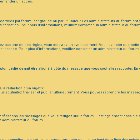
 demander un accès.
ordées par forum, par groupe ou par utilisateur. Les administrateurs du forum ont pe
autorisation. Pour plus d’informations, veuillez contacter un administrateur du forum
 pas une de ces règles, vous recevrez un avertissement. Veuillez noter que cette 
t espace. Pour plus d’informations, veuillez contacter un administrateur du forum.
outon dédié devrait être affiché à côté du message que vous souhaitez rapporter. En 
e la rédaction d’un sujet ?
us souhaitez finaliser et publier ultérieurement. Vous pouvez reprendre les mess
ifications les messages que vous rédigez sur le forum. Il est également possible q
un administrateur du forum.
ain de consulter un sujet, vous pouvez remonter celui-ci en haut de la liste des suje