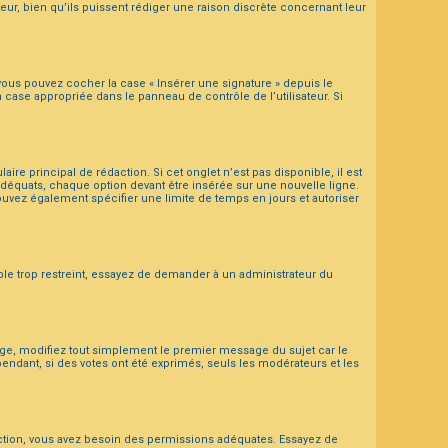
ateur, bien qu’ils puissent rédiger une raison discrète concernant leur
vous pouvez cocher la case « Insérer une signature » depuis le
case appropriée dans le panneau de contrôle de l’utilisateur. Si
e principal de rédaction. Si cet onglet n’est pas disponible, il est
déquats, chaque option devant être insérée sur une nouvelle ligne.
pouvez également spécifier une limite de temps en jours et autoriser
le trop restreint, essayez de demander à un administrateur du
ge, modifiez tout simplement le premier message du sujet car le
endant, si des votes ont été exprimés, seuls les modérateurs et les
e action, vous avez besoin des permissions adéquates. Essayez de