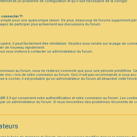
internet ait un problème de configuration et qu’il soit nécessaire de la corriger.
e connecter ?!
 compte pour une quelconque raison. De plus, beaucoup de forums suppriment périodiq
ssayez de participer plus activement aux discussions du forum.
péré, il peut facilement être réinitialisé. Veuillez vous rendre sur la page de conne
cter de nouveau rapidement.
ous vous invitons à contacter un administrateur du forum.
connexion au forum, vous ne resterez connecté que pour une période prédéfinie. Cel
ir de moi » lors de votre connexion au forum. Ceci n’est pas recommandé si vous ac
case à cocher, il est probable qu’un administrateur du forum ait désactivé cette foncti
BB 3.3 qui conservent votre authentification et votre connexion au forum. Les cooki
ivée par un administrateur du forum. Si vous rencontrez des problèmes récurrents d
ateurs