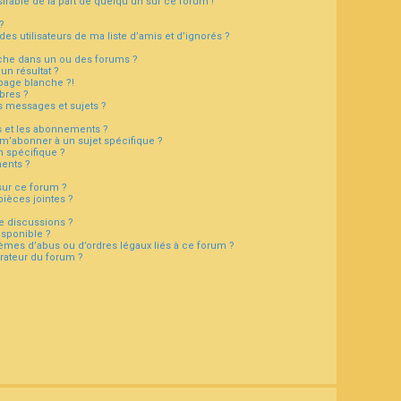
sirable de la part de quelqu’un sur ce forum !
?
s utilisateurs de ma liste d’amis et d’ignorés ?
che dans un ou des forums ?
n résultat ?
page blanche ?!
bres ?
 messages et sujets ?
is et les abonnements ?
 m’abonner à un sujet spécifique ?
 spécifique ?
ents ?
sur ce forum ?
ièces jointes ?
e discussions ?
isponible ?
lèmes d’abus ou d’ordres légaux liés à ce forum ?
rateur du forum ?