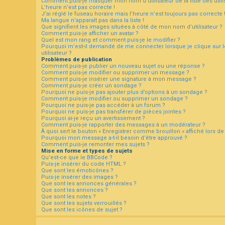
Comment puis-je masquer mon nom d’utilisateur de la liste des utili
L’heure n’est pas correcte !
J’ai réglé le fuseau horaire mais l’heure n’est toujours pas correcte 
Ma langue n’apparaît pas dans la liste !
F
Que signifient les images situées à côté de mon nom d’utilisateur ?
A
Comment puis-je afficher un avatar ?
Q
Quel est mon rang et comment puis-je le modifier ?
Pourquoi m’est-il demandé de me connecter lorsque je clique sur le
utilisateur ?
Problèmes de publication
Comment puis-je publier un nouveau sujet ou une réponse ?
Comment puis-je modifier ou supprimer un message ?
Comment puis-je insérer une signature à mon message ?
Comment puis-je créer un sondage ?
Pourquoi ne puis-je pas ajouter plus d’options à un sondage ?
Comment puis-je modifier ou supprimer un sondage ?
Pourquoi ne puis-je pas accéder à un forum ?
Pourquoi ne puis-je pas transférer de pièces jointes ?
Pourquoi ai-je reçu un avertissement ?
Comment puis-je rapporter des messages à un modérateur ?
À quoi sert le bouton « Enregistrer comme brouillon » affiché lors de 
Pourquoi mon message a-t-il besoin d’être approuvé ?
Comment puis-je remonter mes sujets ?
Mise en forme et types de sujets
Qu’est-ce que le BBCode ?
Puis-je insérer du code HTML ?
Que sont les émoticônes ?
Puis-je insérer des images ?
Que sont les annonces générales ?
Que sont les annonces ?
Que sont les notes ?
Que sont les sujets verrouillés ?
Que sont les icônes de sujet ?