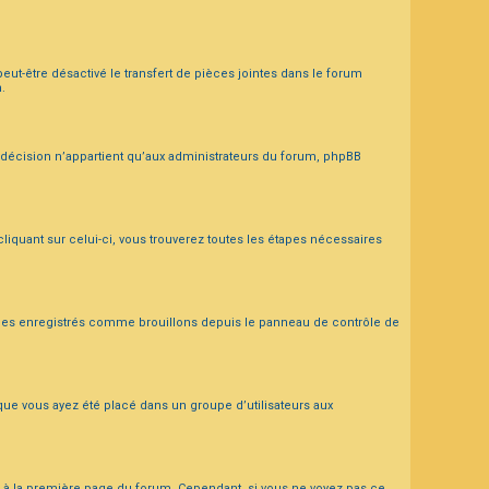
ut-être désactivé le transfert de pièces jointes dans le forum
.
décision n’appartient qu’aux administrateurs du forum, phpBB
cliquant sur celui-ci, vous trouverez toutes les étapes nécessaires
ages enregistrés comme brouillons depuis le panneau de contrôle de
ue vous ayez été placé dans un groupe d’utilisateurs aux
ts, à la première page du forum. Cependant, si vous ne voyez pas ce