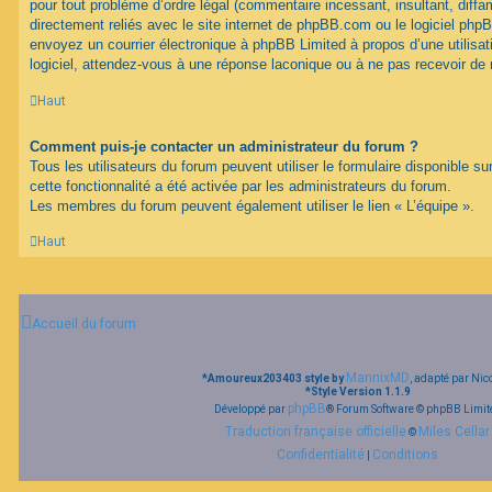
pour tout problème d’ordre légal (commentaire incessant, insultant, diffam
directement reliés avec le site internet de phpBB.com ou le logiciel ph
envoyez un courrier électronique à phpBB Limited à propos d’une utilisati
logiciel, attendez-vous à une réponse laconique ou à ne pas recevoir de
Haut
Comment puis-je contacter un administrateur du forum ?
Tous les utilisateurs du forum peuvent utiliser le formulaire disponible su
cette fonctionnalité a été activée par les administrateurs du forum.
Les membres du forum peuvent également utiliser le lien « L’équipe ».
Haut
Accueil du forum
MannixMD
*
Amoureux203403 style by
, adapté par Nic
*
Style Version 1.1.9
phpBB
Développé par
® Forum Software © phpBB Limit
Traduction française officielle
Miles Cellar
©
Confidentialité
Conditions
|