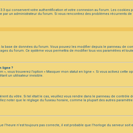
3.3 qui conservent votre authentification et votre connexion au forum. Les cookies
ctivée par un administrateur du forum. Si vous rencontrez des problèmes récurrents
ns la base de données du forum. Vous pouvez les modifier depuis le panneau de contrôl
 pages du forum. Ce système vous permettra de modifier tous vos paramètres et tout
 ligne ?
m », vous trouverez l’option « Masquer mon statut en ligne ». Si vous activez cette o
t un utilisateur invisible.
rent du vôtre. Si tel était le cas, veuillez vous rendre dans le panneau de contrôle de 
ez noter que le réglage du fuseau horaire, comme la plupart des autres paramètres, n
e l’heure n’est toujours pas correcte, il est probable que l’horloge du serveur soit e