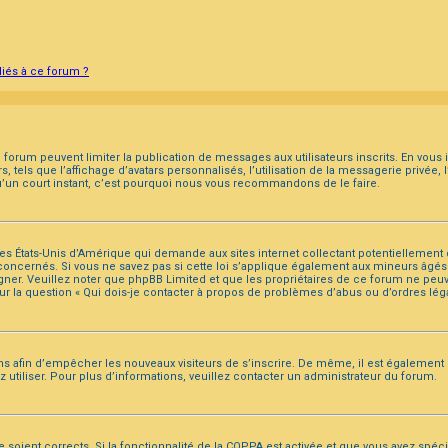
liés à ce forum ?
du forum peuvent limiter la publication de messages aux utilisateurs inscrits. En vou
 tels que l’affichage d’avatars personnalisés, l’utilisation de la messagerie privée, l
 qu’un court instant, c’est pourquoi nous vous recommandons de le faire.
 des États-Unis d’Amérique qui demande aux sites internet collectant potentiellemen
oncernés. Si vous ne savez pas si cette loi s’applique également aux mineurs âgés 
gner. Veuillez noter que phpBB Limited et que les propriétaires de ce forum ne peu
ur la question « Qui dois-je contacter à propos de problèmes d’abus ou d’ordres léga
ions afin d’empêcher les nouveaux visiteurs de s’inscrire. De même, il est également
ez utiliser. Pour plus d’informations, veuillez contacter un administrateur du forum.
e soient corrects. Si la fonctionnalité de la COPPA est activée et que vous avez spéc