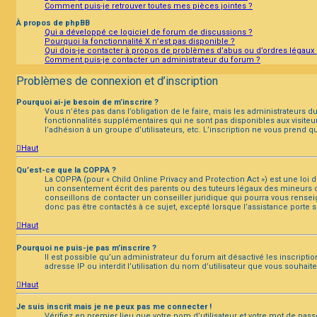
Comment puis-je retrouver toutes mes pièces jointes ?
À propos de phpBB
Qui a développé ce logiciel de forum de discussions ?
Pourquoi la fonctionnalité X n’est pas disponible ?
Qui dois-je contacter à propos de problèmes d’abus ou d’ordres légaux 
Comment puis-je contacter un administrateur du forum ?
Problèmes de connexion et d’inscription
Pourquoi ai-je besoin de m’inscrire ?
Vous n’êtes pas dans l’obligation de le faire, mais les administrateurs 
fonctionnalités supplémentaires qui ne sont pas disponibles aux visiteurs,
l’adhésion à un groupe d’utilisateurs, etc. L’inscription ne vous prend
Haut
Qu’est-ce que la COPPA ?
La COPPA (pour « Child Online Privacy and Protection Act ») est une loi
un consentement écrit des parents ou des tuteurs légaux des mineurs c
conseillons de contacter un conseiller juridique qui pourra vous rensei
donc pas être contactés à ce sujet, excepté lorsque l’assistance porte s
Haut
Pourquoi ne puis-je pas m’inscrire ?
Il est possible qu’un administrateur du forum ait désactivé les inscript
adresse IP ou interdit l’utilisation du nom d’utilisateur que vous souhait
Haut
Je suis inscrit mais je ne peux pas me connecter !
Vérifiez en premier lieu que votre nom d’utilisateur et votre mot de pass