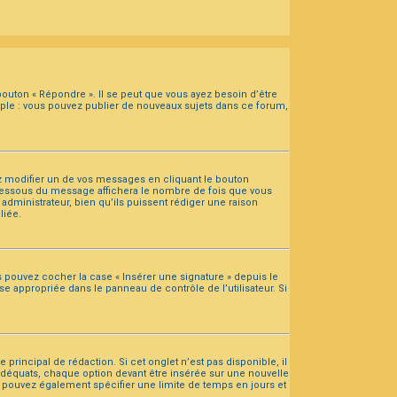
outon « Répondre ». Il se peut que vous ayez besoin d’être
mple : vous pouvez publier de nouveaux sujets dans ce forum,
 modifier un de vos messages en cliquant le bouton
n dessous du message affichera le nombre de fois que vous
n administrateur, bien qu’ils puissent rédiger une raison
liée.
s pouvez cocher la case « Insérer une signature » depuis le
e appropriée dans le panneau de contrôle de l’utilisateur. Si
rincipal de rédaction. Si cet onglet n’est pas disponible, il
adéquats, chaque option devant être insérée sur une nouvelle
us pouvez également spécifier une limite de temps en jours et