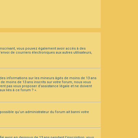
s inscrivant, vous pouvez également avoir accès à des
’envoi de courriers électroniques aux autres utilisateurs,
t des informations sur les mineurs âgés de moins de 13 ans
de moins de 13 ans inscrits sur votre forum, nous vous
vent pas vous proposer d’assistance légale et ne doivent
ux liés à ce forum ? ».
 possible qu’un administrateur du forum ait banni votre
ifié avoir en dessous de 13 ans pendant l’inscription, vous