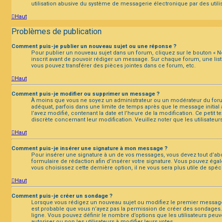
utilisation abusive du système de messagerie électronique par des utilis
Haut
Problèmes de publication
Comment puis-je publier un nouveau sujet ou une réponse ?
Pour publier un nouveau sujet dans un forum, cliquez sur le bouton « N
inscrit avant de pouvoir rédiger un message. Sur chaque forum, une lis
vous pouvez transférer des pièces jointes dans ce forum, etc.
Haut
Comment puis-je modifier ou supprimer un message ?
À moins que vous ne soyez un administrateur ou un modérateur du for
adéquat, parfois dans une limite de temps après que le message initial 
l’avez modifié, contenant la date et l’heure de la modification. Ce petit 
discrète concernant leur modification. Veuillez noter que les utilisat
Haut
Comment puis-je insérer une signature à mon message ?
Pour insérer une signature à un de vos messages, vous devez tout d’abor
formulaire de rédaction afin d’insérer votre signature. Vous pouvez éga
vous choisissez cette dernière option, il ne vous sera plus utile de spé
Haut
Comment puis-je créer un sondage ?
Lorsque vous rédigez un nouveau sujet ou modifiez le premier message d’
est probable que vous n’ayez pas la permission de créer des sondages.
ligne. Vous pouvez définir le nombre d’options que les utilisateurs peuv
autoriser ou non les utilisateurs à modifier leurs votes.