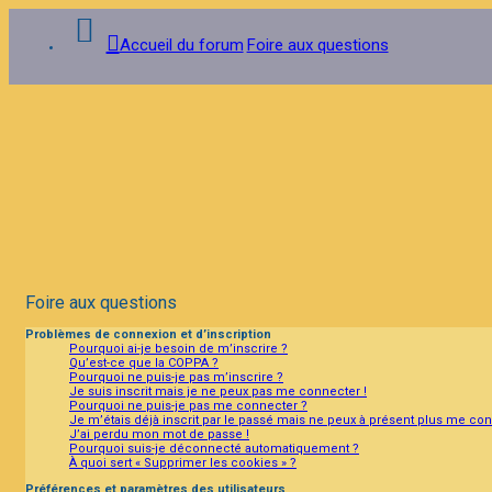
Accueil du forum
Foire aux questions
Connexion
Inscription
FAQ
Foire aux questions
Problèmes de connexion et d’inscription
Pourquoi ai-je besoin de m’inscrire ?
Qu’est-ce que la COPPA ?
Pourquoi ne puis-je pas m’inscrire ?
Je suis inscrit mais je ne peux pas me connecter !
Pourquoi ne puis-je pas me connecter ?
Je m’étais déjà inscrit par le passé mais ne peux à présent plus me con
J’ai perdu mon mot de passe !
Pourquoi suis-je déconnecté automatiquement ?
À quoi sert « Supprimer les cookies » ?
Préférences et paramètres des utilisateurs