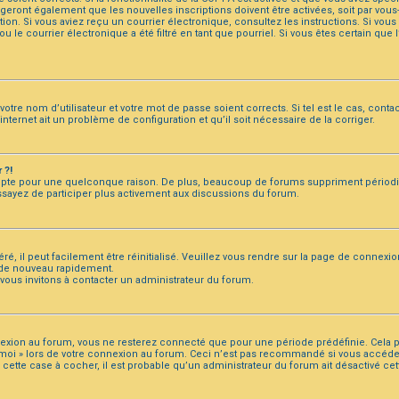
igeront également que les nouvelles inscriptions doivent être activées, soit par vou
iption. Si vous aviez reçu un courrier électronique, consultez les instructions. Si vo
le courrier électronique a été filtré en tant que pourriel. Si vous êtes certain que
votre nom d’utilisateur et votre mot de passe soient corrects. Si tel est le cas, con
 internet ait un problème de configuration et qu’il soit nécessaire de la corriger.
 ?!
mpte pour une quelconque raison. De plus, beaucoup de forums suppriment périodiquem
essayez de participer plus activement aux discussions du forum.
, il peut facilement être réinitialisé. Veuillez vous rendre sur la page de connexio
 de nouveau rapidement.
 vous invitons à contacter un administrateur du forum.
nexion au forum, vous ne resterez connecté que pour une période prédéfinie. Cela pe
de moi » lors de votre connexion au forum. Ceci n’est pas recommandé si vous acc
er cette case à cocher, il est probable qu’un administrateur du forum ait désactivé cet