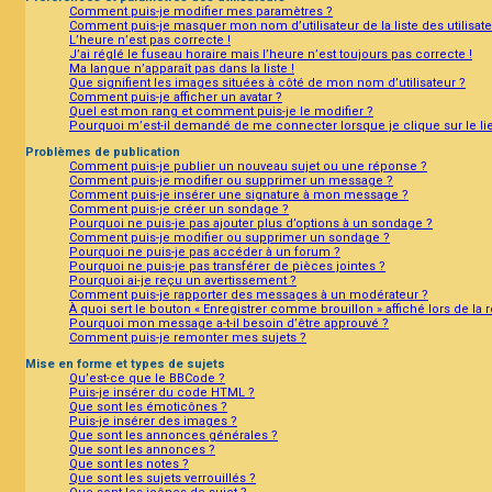
Comment puis-je modifier mes paramètres ?
Comment puis-je masquer mon nom d’utilisateur de la liste des utilisate
L’heure n’est pas correcte !
J’ai réglé le fuseau horaire mais l’heure n’est toujours pas correcte !
Ma langue n’apparaît pas dans la liste !
Que signifient les images situées à côté de mon nom d’utilisateur ?
Comment puis-je afficher un avatar ?
Quel est mon rang et comment puis-je le modifier ?
Pourquoi m’est-il demandé de me connecter lorsque je clique sur le lien
Problèmes de publication
Comment puis-je publier un nouveau sujet ou une réponse ?
Comment puis-je modifier ou supprimer un message ?
Comment puis-je insérer une signature à mon message ?
Comment puis-je créer un sondage ?
Pourquoi ne puis-je pas ajouter plus d’options à un sondage ?
Comment puis-je modifier ou supprimer un sondage ?
Pourquoi ne puis-je pas accéder à un forum ?
Pourquoi ne puis-je pas transférer de pièces jointes ?
Pourquoi ai-je reçu un avertissement ?
Comment puis-je rapporter des messages à un modérateur ?
À quoi sert le bouton « Enregistrer comme brouillon » affiché lors de la 
Pourquoi mon message a-t-il besoin d’être approuvé ?
Comment puis-je remonter mes sujets ?
Mise en forme et types de sujets
Qu’est-ce que le BBCode ?
Puis-je insérer du code HTML ?
Que sont les émoticônes ?
Puis-je insérer des images ?
Que sont les annonces générales ?
Que sont les annonces ?
Que sont les notes ?
Que sont les sujets verrouillés ?