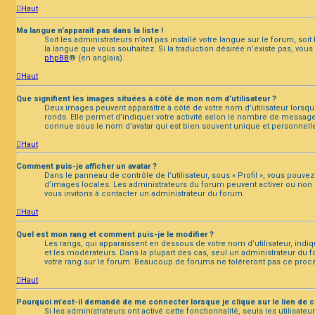
Haut
Ma langue n’apparaît pas dans la liste !
Soit les administrateurs n’ont pas installé votre langue sur le forum, soi
la langue que vous souhaitez. Si la traduction désirée n’existe pas, vou
phpBB
® (en anglais).
Haut
Que signifient les images situées à côté de mon nom d’utilisateur ?
Deux images peuvent apparaître à côté de votre nom d’utilisateur lorsq
ronds. Elle permet d’indiquer votre activité selon le nombre de message
connue sous le nom d’avatar qui est bien souvent unique et personnelle 
Haut
Comment puis-je afficher un avatar ?
Dans le panneau de contrôle de l’utilisateur, sous « Profil », vous pouvez 
d’images locales. Les administrateurs du forum peuvent activer ou non la 
vous invitons à contacter un administrateur du forum.
Haut
Quel est mon rang et comment puis-je le modifier ?
Les rangs, qui apparaissent en dessous de votre nom d’utilisateur, indi
et les modérateurs. Dans la plupart des cas, seul un administrateur du
votre rang sur le forum. Beaucoup de forums ne toléreront pas ce pro
Haut
Pourquoi m’est-il demandé de me connecter lorsque je clique sur le lien de co
Si les administrateurs ont activé cette fonctionnalité, seuls les utilis