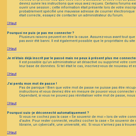
devrez suivre les instructions que vous avez reçues. Certains forums ex
ouvrir une session ; cette information était présente lors de votre inscr
probablement spécifié une mauvaise adresse de courrier électronique ou 
était correcte, essayez de contacter un administrateur du forum.
Haut
Pourquoi ne puis-je pas me connecter ?
Plusieurs raisons peuvent en être la cause. Assurez-vous avant tout que 
pas avoir été banni. Il est également possible que le propriétaire du site
Haut
Je m’étais déjà inscrit par le passé mais ne peux à présent plus me connecter
Il est possible qu’un administrateur ait désactivé ou supprimé votre co
leur base de données. Si tel était le cas, inscrivez-vous de nouveau et 
Haut
J’ai perdu mon mot de passe !
Pas de panique ! Bien que votre mot de passe ne puisse pas être récupéré
instructions et vous devriez être en mesure de pouvoir vous connecter
Cependant, si vous ne pouvez pas réinitialiser votre mot de passe, nous
Haut
Pourquoi suis-je déconnecté automatiquement ?
Si vous ne cochez pas la case « Se souvenir de moi » lors de votre con
d’autre. Pour rester connecté, veuillez cocher la case « Se souvenir 
librairie, un cybercafé, une université, etc. Si vous n’arrivez pas à trouv
Haut