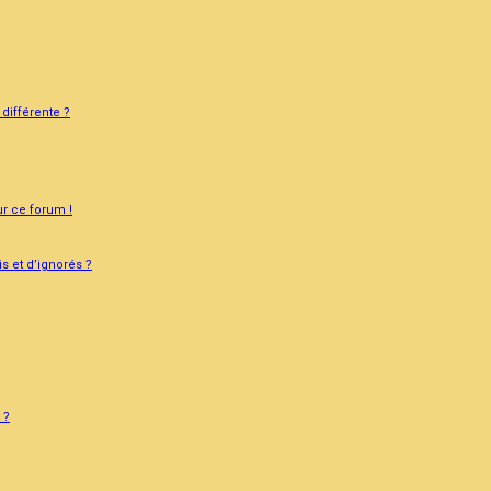
différente ?
ur ce forum !
s et d’ignorés ?
 ?