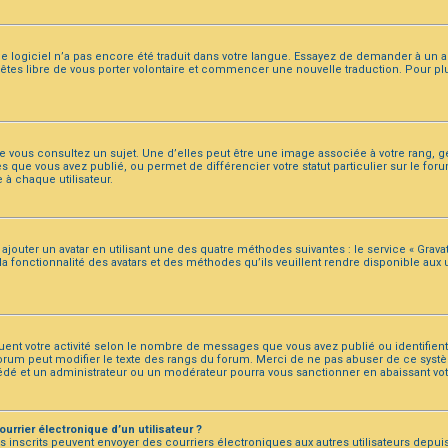
t le logiciel n’a pas encore été traduit dans votre langue. Essayez de demander à un ad
s êtes libre de vous porter volontaire et commencer une nouvelle traduction. Pour pl
ue vous consultez un sujet. Une d’elles peut être une image associée à votre rang, 
s que vous avez publié, ou permet de différencier votre statut particulier sur le f
à chaque utilisateur.
ajouter un avatar en utilisant une des quatre méthodes suivantes : le service « Gravatar
fonctionnalité des avatars et des méthodes qu’ils veuillent rendre disponible aux uti
quent votre activité selon le nombre de messages que vous avez publié ou identifient
 forum peut modifier le texte des rangs du forum. Merci de ne pas abuser de ce sy
cédé et un administrateur ou un modérateur pourra vous sanctionner en abaissant 
urrier électronique d’un utilisateur ?
ateurs inscrits peuvent envoyer des courriers électroniques aux autres utilisateurs d