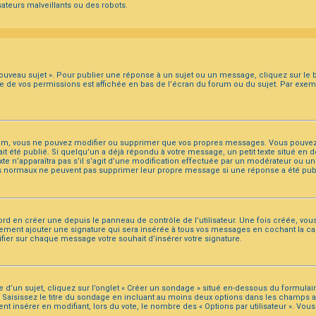
ateurs malveillants ou des robots.
ouveau sujet ». Pour publier une réponse à un sujet ou un message, cliquez sur le b
te de vos permissions est affichée en bas de l’écran du forum ou du sujet. Par exe
um, vous ne pouvez modifier ou supprimer que vos propres messages. Vous pouvez
ait été publié. Si quelqu’un a déjà répondu à votre message, un petit texte situé e
texte n’apparaîtra pas s’il s’agit d’une modification effectuée par un modérateur ou u
eurs normaux ne peuvent pas supprimer leur propre message si une réponse a été pub
d en créer une depuis le panneau de contrôle de l’utilisateur. Une fois créée, vou
lement ajouter une signature qui sera insérée à tous vos messages en cochant la cas
cifier sur chaque message votre souhait d’insérer votre signature.
un sujet, cliquez sur l’onglet « Créer un sondage » situé en-dessous du formulaire p
 Saisissez le titre du sondage en incluant au moins deux options dans les champs 
ent insérer en modifiant, lors du vote, le nombre des « Options par utilisateur ». Vo