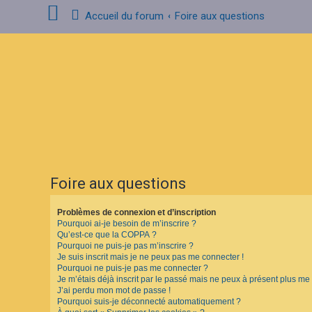
Accueil du forum
Foire aux questions
C
o
n
n
e
x
i
o
n
Foire aux questions
I
n
s
Problèmes de connexion et d’inscription
c
Pourquoi ai-je besoin de m’inscrire ?
r
i
Qu’est-ce que la COPPA ?
p
Pourquoi ne puis-je pas m’inscrire ?
t
Je suis inscrit mais je ne peux pas me connecter !
i
Pourquoi ne puis-je pas me connecter ?
o
Je m’étais déjà inscrit par le passé mais ne peux à présent plus me
n
J’ai perdu mon mot de passe !
Pourquoi suis-je déconnecté automatiquement ?