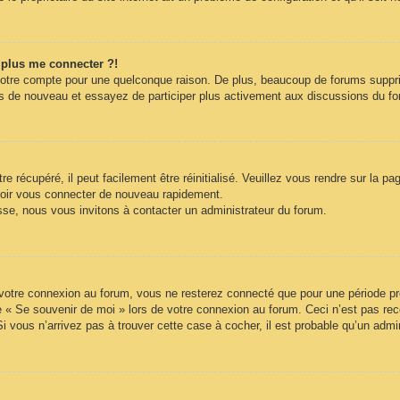
t plus me connecter ?!
votre compte pour une quelconque raison. De plus, beaucoup de forums supprime
vous de nouveau et essayez de participer plus activement aux discussions du f
 récupéré, il peut facilement être réinitialisé. Veuillez vous rendre sur la p
voir vous connecter de nouveau rapidement.
sse, nous vous invitons à contacter un administrateur du forum.
otre connexion au forum, vous ne resterez connecté que pour une période préd
ase « Se souvenir de moi » lors de votre connexion au forum. Ceci n’est pas 
Si vous n’arrivez pas à trouver cette case à cocher, il est probable qu’un admin