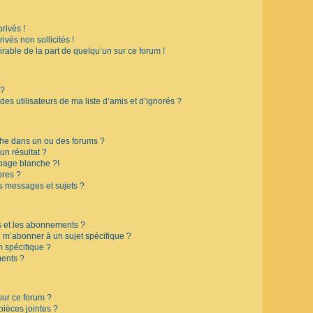
rivés !
vés non sollicités !
irable de la part de quelqu’un sur ce forum !
 ?
s utilisateurs de ma liste d’amis et d’ignorés ?
che dans un ou des forums ?
n résultat ?
page blanche ?!
res ?
s messages et sujets ?
is et les abonnements ?
 m’abonner à un sujet spécifique ?
 spécifique ?
ents ?
sur ce forum ?
ièces jointes ?