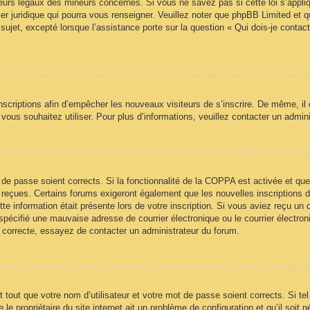
urs légaux des mineurs concernés. Si vous ne savez pas si cette loi s’appl
ler juridique qui pourra vous renseigner. Veuillez noter que phpBB Limited et 
sujet, excepté lorsque l’assistance porte sur la question « Qui dois-je contac
 inscriptions afin d’empêcher les nouveaux visiteurs de s’inscrire. De même, il
ue vous souhaitez utiliser. Pour plus d’informations, veuillez contacter un admin
ot de passe soient corrects. Si la fonctionnalité de la COPPA est activée et 
z reçues. Certains forums exigeront également que les nouvelles inscriptions 
te information était présente lors de votre inscription. Si vous aviez reçu un c
écifié une mauvaise adresse de courrier électronique ou le courrier électroniqu
t correcte, essayez de contacter un administrateur du forum.
tout que votre nom d’utilisateur et votre mot de passe soient corrects. Si te
e propriétaire du site internet ait un problème de configuration et qu’il soit n