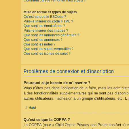
Comment puis-je remonter mes sujets ?
Mise en forme et types de sujets
Qu’est-ce que le BBCode ?
Puis-je insérer du code HTML ?
Que sont les émoticônes ?
Puis-je insérer des images ?
Que sont les annonces générales ?
Que sont les annonces ?
Que sont les notes ?
Que sont les sujets verrouillés ?
Que sont les icônes de sujet ?
Problèmes de connexion et d’inscription
Pourquoi ai-je besoin de m’inscrire ?
Vous n’êtes pas dans l’obligation de le faire, mais les adminis
à des fonctionnalités supplémentaires qui ne sont pas disponible
autres utilisateurs, l’adhésion à un groupe d’utilisateurs, etc.
Haut
Qu’est-ce que la COPPA ?
La COPPA (pour « Child Online Privacy and Protection Act ») es