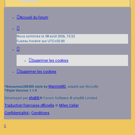
Accueil du forum
Nous sommes le 08 août 2026, 15:52
Fuseau horaire sur
UTC+02:00
Supprimer les cookies
Supprimer les cookies
MannixMD
*
Amoureux203403 style by
, adapté par Nicosfly
*
Style Version 1.1.9
phpBB
Développé par
® Forum Software © phpBB Limited
Traduction française officielle
Miles Cellar
©
Confidentialité
Conditions
|