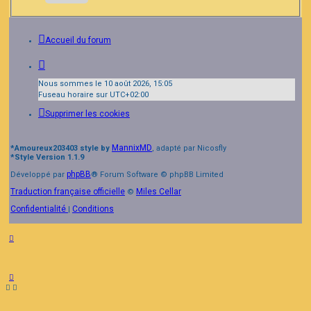
Accueil du forum
Nous sommes le 10 août 2026, 15:05
Fuseau horaire sur
UTC+02:00
Supprimer les cookies
MannixMD
*
Amoureux203403 style by
, adapté par Nicosfly
*
Style Version 1.1.9
phpBB
Développé par
® Forum Software © phpBB Limited
Traduction française officielle
Miles Cellar
©
Confidentialité
Conditions
|