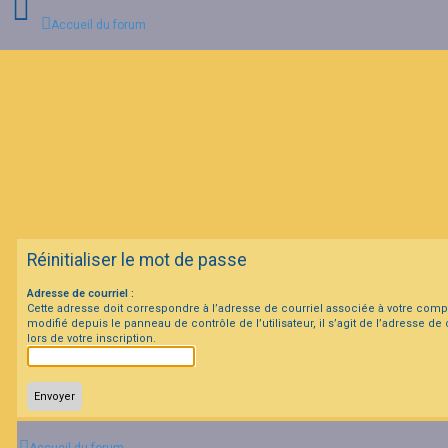
Accueil du forum
C
o
n
n
e
x
i
o
n
Réinitialiser le mot de passe
I
Adresse de courriel :
n
Cette adresse doit correspondre à l’adresse de courriel associée à votre compt
s
modifié depuis le panneau de contrôle de l’utilisateur, il s’agit de l’adresse de
c
lors de votre inscription.
r
i
p
t
i
o
n