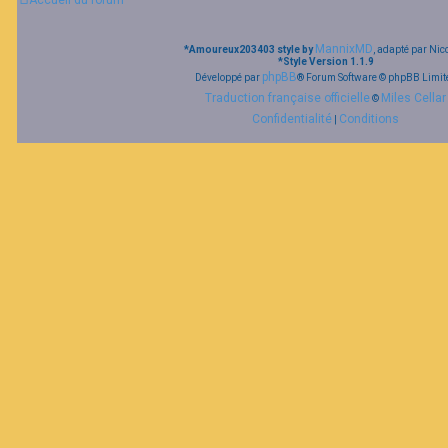
Accueil du forum
F
MannixMD
*
Amoureux203403 style by
, adapté par Nic
A
*
Style Version 1.1.9
Q
phpBB
Développé par
® Forum Software © phpBB Limit
Traduction française officielle
Miles Cellar
©
Confidentialité
Conditions
|