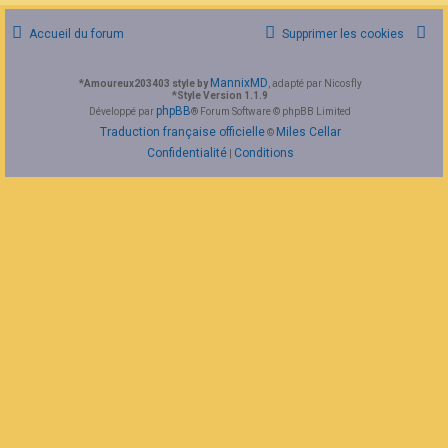
F
A
Accueil du forum
Supprimer les cookies
Q
MannixMD
*
Amoureux203403 style by
, adapté par Nicosfly
*
Style Version 1.1.9
phpBB
Développé par
® Forum Software © phpBB Limited
Traduction française officielle
Miles Cellar
©
Confidentialité
Conditions
|