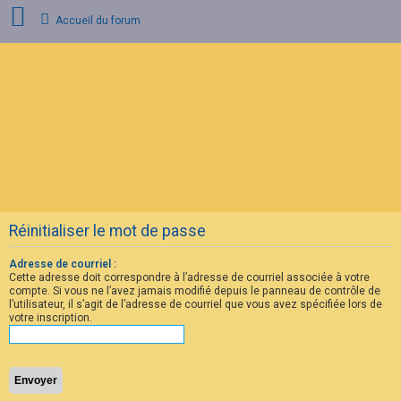
Accueil du forum
C
o
n
n
e
x
i
o
n
Réinitialiser le mot de passe
I
n
s
Adresse de courriel :
c
Cette adresse doit correspondre à l’adresse de courriel associée à votre
r
compte. Si vous ne l’avez jamais modifié depuis le panneau de contrôle de
i
l’utilisateur, il s’agit de l’adresse de courriel que vous avez spécifiée lors de
p
votre inscription.
t
i
o
n