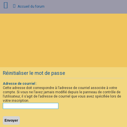
Accueil du forum
C
o
n
n
e
x
i
o
n
Réinitialiser le mot de passe
I
n
s
Adresse de courriel :
c
Cette adresse doit correspondre à l’adresse de courriel associée à votre
r
compte. Si vous ne l’avez jamais modifié depuis le panneau de contrôle de
i
l’utilisateur, il s’agit de l’adresse de courriel que vous avez spécifiée lors de
p
votre inscription.
t
i
o
n