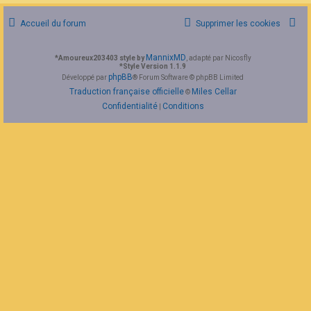
F
A
Accueil du forum
Supprimer les cookies
Q
MannixMD
*
Amoureux203403 style by
, adapté par Nicosfly
*
Style Version 1.1.9
phpBB
Développé par
® Forum Software © phpBB Limited
Traduction française officielle
Miles Cellar
©
Confidentialité
Conditions
|