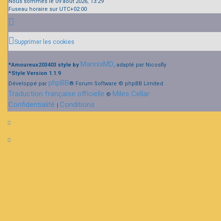
Nous sommes le 09 août 2026, 13:29
Fuseau horaire sur
UTC+02:00
Supprimer les cookies
MannixMD
*
Amoureux203403 style by
, adapté par Nicosfly
*
Style Version 1.1.9
phpBB
Développé par
® Forum Software © phpBB Limited
Traduction française officielle
Miles Cellar
©
Confidentialité
Conditions
|