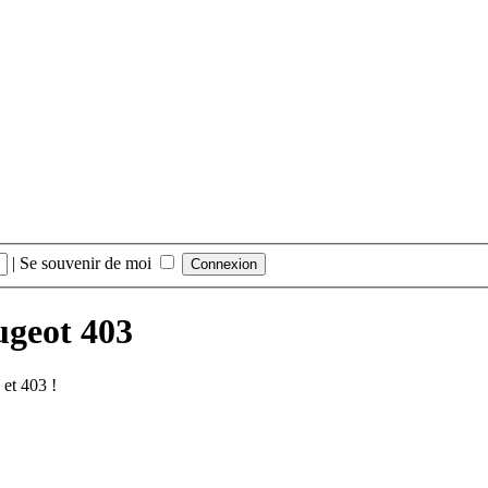
|
Se souvenir de moi
ugeot 403
et 403 !