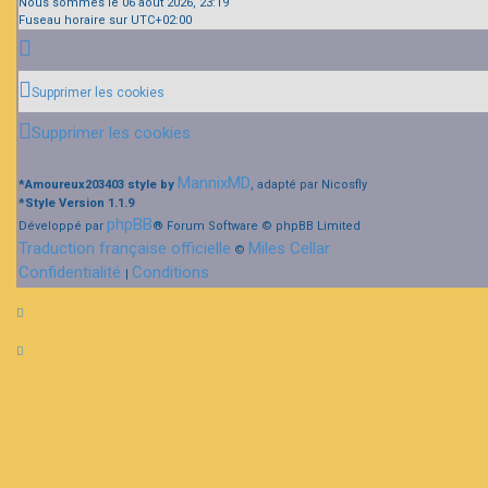
Nous sommes le 06 août 2026, 23:19
Fuseau horaire sur
UTC+02:00
Supprimer les cookies
Supprimer les cookies
MannixMD
*
Amoureux203403 style by
, adapté par Nicosfly
*
Style Version 1.1.9
phpBB
Développé par
® Forum Software © phpBB Limited
Traduction française officielle
Miles Cellar
©
Confidentialité
Conditions
|