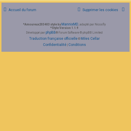
F
A
Accueil du forum
Supprimer les cookies
Q
MannixMD
*
Amoureux203403 style by
, adapté par Nicosfly
*
Style Version 1.1.9
phpBB
Développé par
® Forum Software © phpBB Limited
Traduction française officielle
Miles Cellar
©
Confidentialité
Conditions
|