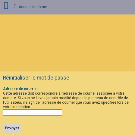
Accueil du forum
C
o
n
n
e
x
i
o
n
Réinitialiser le mot de passe
I
n
s
Adresse de courriel :
c
Cette adresse doit correspondre à l’adresse de courriel associée à votre
r
compte. Si vous ne l’avez jamais modifié depuis le panneau de contrôle de
i
l’utilisateur, il s’agit de l’adresse de courriel que vous avez spécifiée lors de
p
votre inscription.
t
i
o
n