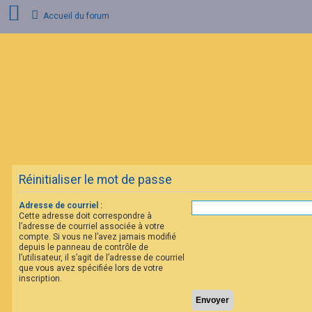
Accueil du forum
C
o
n
n
e
x
i
o
n
Réinitialiser le mot de passe
I
n
s
Adresse de courriel :
c
Cette adresse doit correspondre à
r
l’adresse de courriel associée à votre
i
compte. Si vous ne l’avez jamais modifié
p
depuis le panneau de contrôle de
t
l’utilisateur, il s’agit de l’adresse de courriel
i
que vous avez spécifiée lors de votre
o
inscription.
n