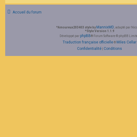
F
A
Accueil du forum
Q
MannixMD
*
Amoureux203403 style by
, adapté par Nic
*
Style Version 1.1.9
phpBB
Développé par
® Forum Software © phpBB Limit
Traduction française officielle
Miles Cellar
©
Confidentialité
Conditions
|