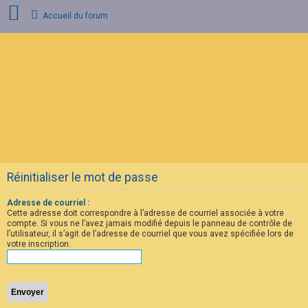
Accueil du forum
C
o
n
n
e
x
i
o
n
Réinitialiser le mot de passe
I
n
s
Adresse de courriel :
c
Cette adresse doit correspondre à l’adresse de courriel associée à votre
r
compte. Si vous ne l’avez jamais modifié depuis le panneau de contrôle de
i
l’utilisateur, il s’agit de l’adresse de courriel que vous avez spécifiée lors de
p
votre inscription.
t
i
o
n