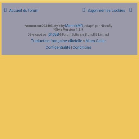
F
A
Accueil du forum
Supprimer les cookies
Q
MannixMD
*
Amoureux203403 style by
, adapté par Nicosfly
*
Style Version 1.1.9
phpBB
Développé par
® Forum Software © phpBB Limited
Traduction française officielle
Miles Cellar
©
Confidentialité
Conditions
|