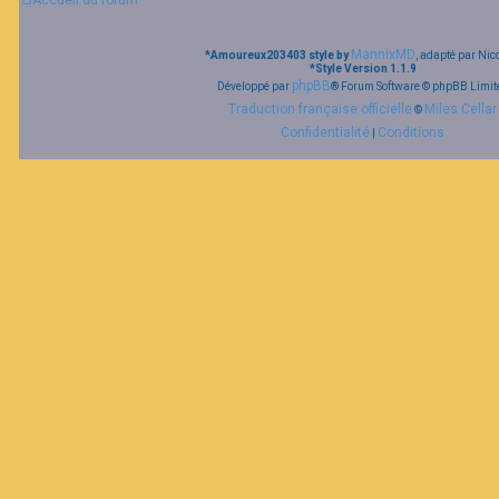
Accueil du forum
F
MannixMD
*
Amoureux203403 style by
, adapté par Nic
A
*
Style Version 1.1.9
Q
phpBB
Développé par
® Forum Software © phpBB Limit
Traduction française officielle
Miles Cellar
©
Confidentialité
Conditions
|