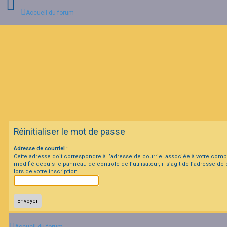
Accueil du forum
C
o
n
n
e
x
i
o
n
Réinitialiser le mot de passe
I
Adresse de courriel :
n
Cette adresse doit correspondre à l’adresse de courriel associée à votre compt
s
modifié depuis le panneau de contrôle de l’utilisateur, il s’agit de l’adresse de
c
lors de votre inscription.
r
i
p
t
i
o
n