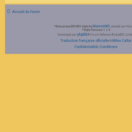
F
A
Accueil du forum
Q
MannixMD
*
Amoureux203403 style by
, adapté par Nic
*
Style Version 1.1.9
phpBB
Développé par
® Forum Software © phpBB Limit
Traduction française officielle
Miles Cellar
©
Confidentialité
Conditions
|