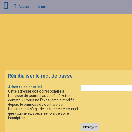
Accueil du forum
C
o
n
n
e
x
i
o
n
Réinitialiser le mot de passe
I
n
s
Adresse de courriel :
c
Cette adresse doit correspondre à
r
l’adresse de courriel associée à votre
i
compte. Si vous ne l’avez jamais modifié
p
depuis le panneau de contrôle de
t
l’utilisateur, il s’agit de l’adresse de courriel
i
que vous avez spécifiée lors de votre
o
inscription.
n