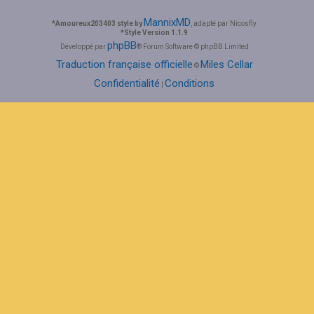
MannixMD
*
Amoureux203403 style by
, adapté par Nicosfly
*
Style Version 1.1.9
phpBB
Développé par
® Forum Software © phpBB Limited
Traduction française officielle
Miles Cellar
©
Confidentialité
Conditions
|