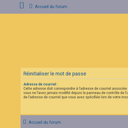
Accueil du forum
C
o
n
n
e
x
i
o
n
Réinitialiser le mot de passe
I
n
s
Adresse de courriel :
c
Cette adresse doit correspondre à l’adresse de courriel associée 
r
vous ne l’avez jamais modifié depuis le panneau de contrôle de l’util
i
de l’adresse de courriel que vous avez spécifiée lors de votre insc
p
t
i
o
n
Accueil du forum