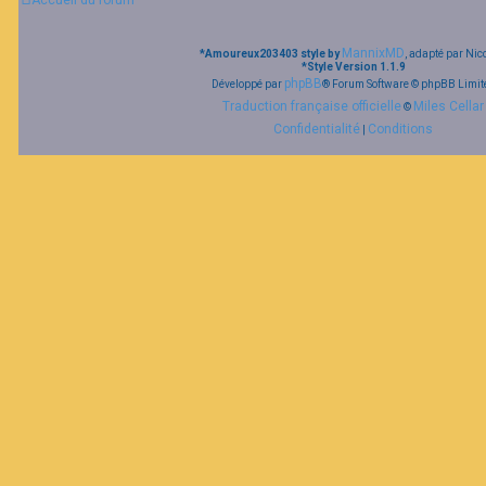
Accueil du forum
F
MannixMD
*
Amoureux203403 style by
, adapté par Nic
A
*
Style Version 1.1.9
Q
phpBB
Développé par
® Forum Software © phpBB Limit
Traduction française officielle
Miles Cellar
©
Confidentialité
Conditions
|