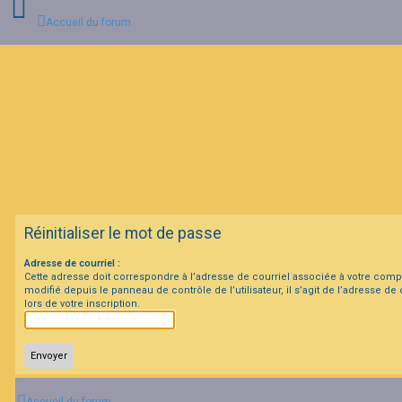
Accueil du forum
C
o
n
n
e
x
i
o
n
Réinitialiser le mot de passe
I
Adresse de courriel :
n
Cette adresse doit correspondre à l’adresse de courriel associée à votre compt
s
modifié depuis le panneau de contrôle de l’utilisateur, il s’agit de l’adresse de
c
lors de votre inscription.
r
i
p
t
i
o
n