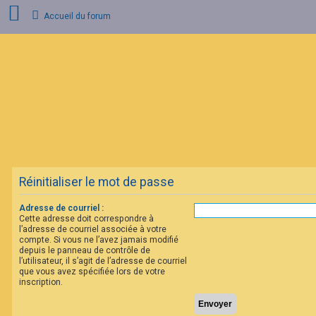
Accueil du forum
C
o
n
n
e
x
i
o
n
Réinitialiser le mot de passe
I
n
s
Adresse de courriel :
c
Cette adresse doit correspondre à
r
l’adresse de courriel associée à votre
i
compte. Si vous ne l’avez jamais modifié
p
depuis le panneau de contrôle de
t
l’utilisateur, il s’agit de l’adresse de courriel
i
que vous avez spécifiée lors de votre
o
inscription.
n