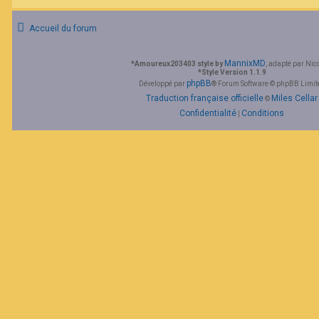
F
A
Accueil du forum
Q
MannixMD
*
Amoureux203403 style by
, adapté par Nic
*
Style Version 1.1.9
phpBB
Développé par
® Forum Software © phpBB Limit
Traduction française officielle
Miles Cellar
©
Confidentialité
Conditions
|