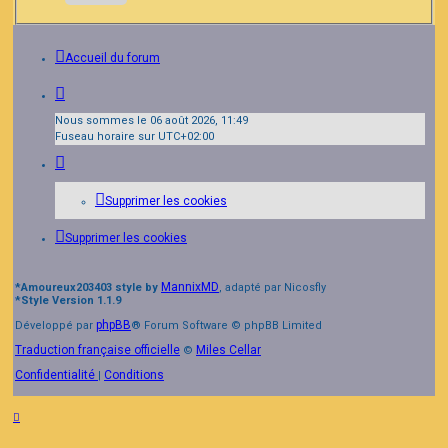
Accueil du forum
Nous sommes le 06 août 2026, 11:49
Fuseau horaire sur
UTC+02:00
Supprimer les cookies
Supprimer les cookies
MannixMD
*
Amoureux203403 style by
, adapté par Nicosfly
*
Style Version 1.1.9
phpBB
Développé par
® Forum Software © phpBB Limited
Traduction française officielle
Miles Cellar
©
Confidentialité
Conditions
|