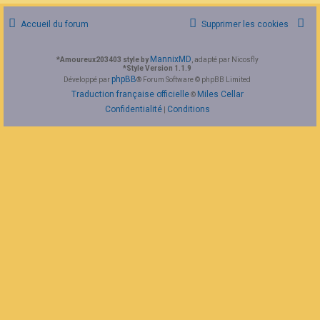
F
A
Accueil du forum
Supprimer les cookies
Q
MannixMD
*
Amoureux203403 style by
, adapté par Nicosfly
*
Style Version 1.1.9
phpBB
Développé par
® Forum Software © phpBB Limited
Traduction française officielle
Miles Cellar
©
Confidentialité
Conditions
|