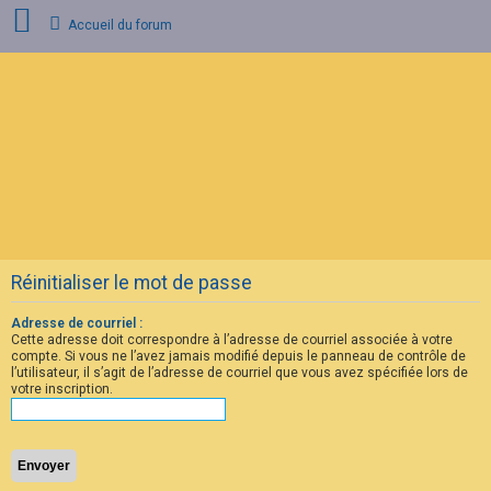
Accueil du forum
C
o
n
n
e
x
i
o
n
Réinitialiser le mot de passe
I
n
s
Adresse de courriel :
c
Cette adresse doit correspondre à l’adresse de courriel associée à votre
r
compte. Si vous ne l’avez jamais modifié depuis le panneau de contrôle de
i
l’utilisateur, il s’agit de l’adresse de courriel que vous avez spécifiée lors de
p
votre inscription.
t
i
o
n