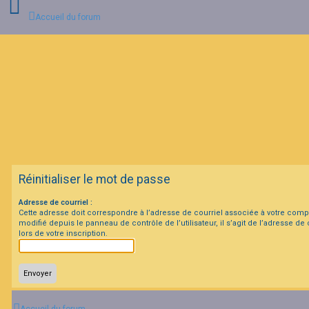
Accueil du forum
C
o
n
n
e
x
i
o
n
Réinitialiser le mot de passe
I
Adresse de courriel :
n
Cette adresse doit correspondre à l’adresse de courriel associée à votre compt
s
modifié depuis le panneau de contrôle de l’utilisateur, il s’agit de l’adresse de
c
lors de votre inscription.
r
i
p
t
i
o
n