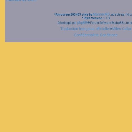
Accueil du forum
F
MannixMD
*
Amoureux203403 style by
, adapté par Nic
A
*
Style Version 1.1.9
Q
phpBB
Développé par
® Forum Software © phpBB Limit
Traduction française officielle
Miles Cellar
©
Confidentialité
Conditions
|