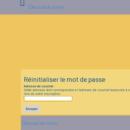
Accueil du forum
C
o
n
n
e
x
i
o
n
Réinitialiser le mot de passe
I
Adresse de courriel :
n
Cette adresse doit correspondre à l’adresse de courriel associée à vo
s
lors de votre inscription.
c
r
i
p
t
i
o
Accueil du forum
n