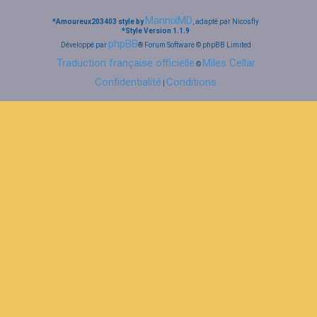
MannixMD
*
Amoureux203403 style by
, adapté par Nicosfly
*
Style Version 1.1.9
phpBB
Développé par
® Forum Software © phpBB Limited
Traduction française officielle
Miles Cellar
©
Confidentialité
Conditions
|