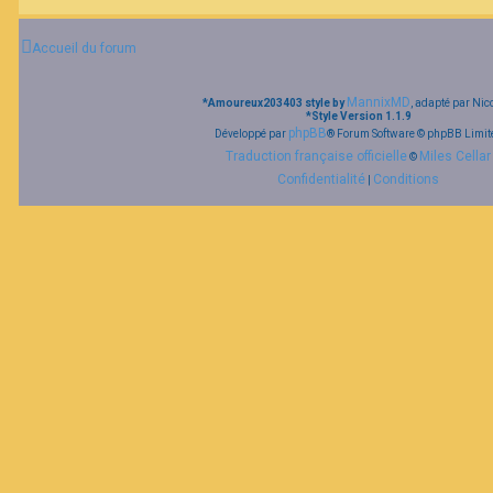
F
Accueil du forum
A
Q
MannixMD
*
Amoureux203403 style by
, adapté par Nic
*
Style Version 1.1.9
phpBB
Développé par
® Forum Software © phpBB Limit
Traduction française officielle
Miles Cellar
©
Confidentialité
Conditions
|