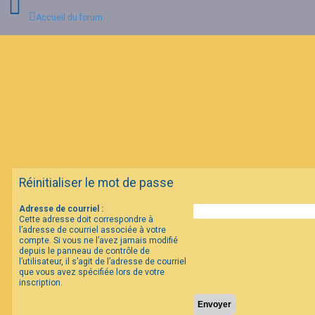
Accueil du forum
C
o
n
n
e
x
i
o
n
Réinitialiser le mot de passe
I
Adresse de courriel :
n
Cette adresse doit correspondre à
s
c
l’adresse de courriel associée à votre
r
compte. Si vous ne l’avez jamais modifié
i
depuis le panneau de contrôle de
p
l’utilisateur, il s’agit de l’adresse de courriel
t
que vous avez spécifiée lors de votre
i
inscription.
o
n