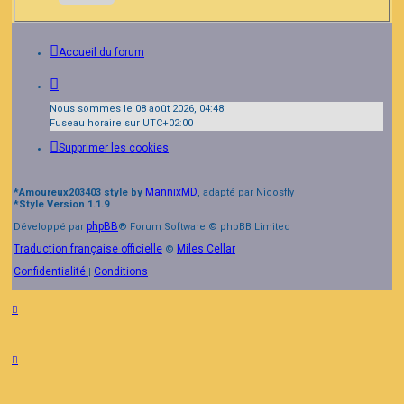
Accueil du forum
Nous sommes le 08 août 2026, 04:48
Fuseau horaire sur
UTC+02:00
Supprimer les cookies
MannixMD
*
Amoureux203403 style by
, adapté par Nicosfly
*
Style Version 1.1.9
phpBB
Développé par
® Forum Software © phpBB Limited
Traduction française officielle
Miles Cellar
©
Confidentialité
Conditions
|