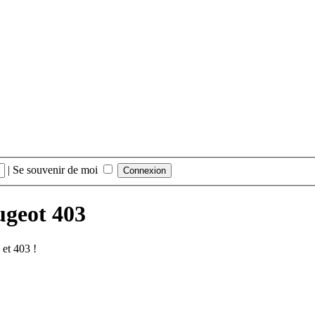
|
Se souvenir de moi
ugeot 403
et 403 !