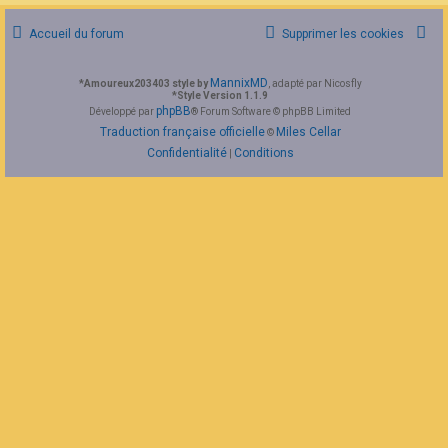
F
A
Accueil du forum
Supprimer les cookies
Q
MannixMD
*
Amoureux203403 style by
, adapté par Nicosfly
*
Style Version 1.1.9
phpBB
Développé par
® Forum Software © phpBB Limited
Traduction française officielle
Miles Cellar
©
Confidentialité
Conditions
|