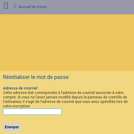
Accueil du forum
C
o
n
n
e
x
i
o
n
Réinitialiser le mot de passe
I
n
s
Adresse de courriel :
c
Cette adresse doit correspondre à l’adresse de courriel associée à votre
r
compte. Si vous ne l’avez jamais modifié depuis le panneau de contrôle de
i
l’utilisateur, il s’agit de l’adresse de courriel que vous avez spécifiée lors de
p
votre inscription.
t
i
o
n