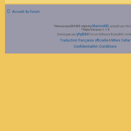
F
A
Accueil du forum
Q
MannixMD
*
Amoureux203403 style by
, adapté par Nic
*
Style Version 1.1.9
phpBB
Développé par
® Forum Software © phpBB Limit
Traduction française officielle
Miles Cellar
©
Confidentialité
Conditions
|