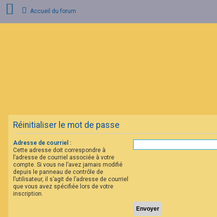
Accueil du forum
C
o
n
n
e
x
i
o
n
Réinitialiser le mot de passe
I
n
s
Adresse de courriel :
c
Cette adresse doit correspondre à
r
l’adresse de courriel associée à votre
i
compte. Si vous ne l’avez jamais modifié
p
depuis le panneau de contrôle de
t
l’utilisateur, il s’agit de l’adresse de courriel
i
que vous avez spécifiée lors de votre
o
inscription.
n