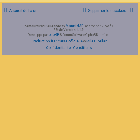
F
A
Accueil du forum
Supprimer les cookies
Q
MannixMD
*
Amoureux203403 style by
, adapté par Nicosfly
*
Style Version 1.1.9
phpBB
Développé par
® Forum Software © phpBB Limited
Traduction française officielle
Miles Cellar
©
Confidentialité
Conditions
|