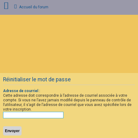
Accueil du forum
C
o
n
n
e
x
i
o
n
Réinitialiser le mot de passe
I
n
s
Adresse de courriel :
c
Cette adresse doit correspondre à l’adresse de courriel associée à votre
r
compte. Si vous ne l’avez jamais modifié depuis le panneau de contrôle de
i
l’utilisateur, il s’agit de l’adresse de courriel que vous avez spécifiée lors de
p
votre inscription.
t
i
o
n