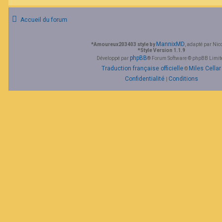
F
A
Accueil du forum
Q
MannixMD
*
Amoureux203403 style by
, adapté par Nic
*
Style Version 1.1.9
phpBB
Développé par
® Forum Software © phpBB Limit
Traduction française officielle
Miles Cellar
©
Confidentialité
Conditions
|