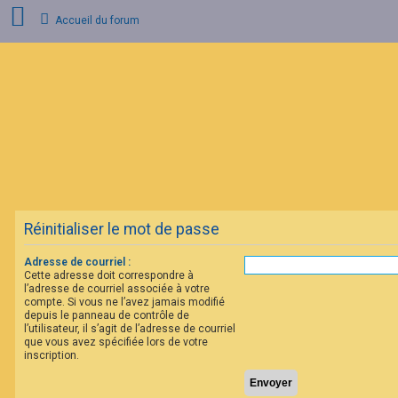
Accueil du forum
C
o
n
n
e
x
i
o
n
Réinitialiser le mot de passe
I
n
s
Adresse de courriel :
c
Cette adresse doit correspondre à
r
l’adresse de courriel associée à votre
i
compte. Si vous ne l’avez jamais modifié
p
depuis le panneau de contrôle de
t
l’utilisateur, il s’agit de l’adresse de courriel
i
que vous avez spécifiée lors de votre
o
inscription.
n