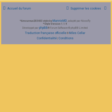
F
A
Accueil du forum
Supprimer les cookies
Q
MannixMD
*
Amoureux203403 style by
, adapté par Nicosfly
*
Style Version 1.1.9
phpBB
Développé par
® Forum Software © phpBB Limited
Traduction française officielle
Miles Cellar
©
Confidentialité
Conditions
|