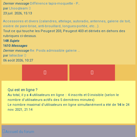
Dernier message
Différence tapis-moquette - P…
Consulter
par
Lhooqteam
le
23 juil. 2026, 15:13
dernier
Accessoires et divers (calandres, attelage, autoradio, antennes, galerie de toit,
message
visière de pare-brise, anti-brouillard, longues-portée, etc...).
Tout ce qui touche les Peugeot 203, Peugeot 403 et dérivés en dehors des
rubriques ci-dessus.
148
Sujets
1610
Messages
Dernier message
Re: Poids admissible galerie …
Consulter
par
latracbar
le
06 août 2026, 10:27
dernier
message
Qui est en ligne ?
Au total, il y a
4
utilisateurs en ligne :: 4 inscrits et 0 invisible (selon le
nombre d’utilisateurs actifs des 5 dernières minutes)
Le nombre maximal d’utilisateurs en ligne simultanément a été de
14
le 24
nov. 2021, 21:14
Accueil du forum