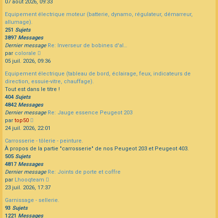
le
07 août 2026, 09:33
dernier
Equipement électrique moteur (batterie, dynamo, régulateur, démarreur,
message
allumage).
251
Sujets
3897
Messages
Dernier message
Re: Inverseur de bobines d'al…
Consulter
par
colorale
le
05 juil. 2026, 09:36
dernier
Equipement électrique (tableau de bord, éclairage, feux, indicateurs de
message
direction, essuie-vitre, chauffage).
Tout est dans le titre !
404
Sujets
4842
Messages
Dernier message
Re: Jauge essence Peugeot 203
Consulter
par
top50
le
24 juil. 2026, 22:01
dernier
Carrosserie - tôlerie - peinture.
message
À propos de la partie "carrosserie" de nos Peugeot 203 et Peugeot 403.
505
Sujets
4817
Messages
Dernier message
Re: Joints de porte et coffre
Consulter
par
Lhooqteam
le
23 juil. 2026, 17:37
dernier
Garnissage - sellerie.
message
93
Sujets
1221
Messages