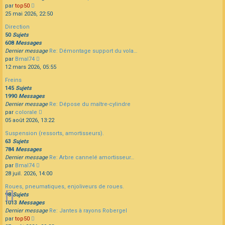
Consulter
par
top50
le
25 mai 2026, 22:50
dernier
Direction
message
50
Sujets
608
Messages
Dernier message
Re: Démontage support du vola…
Consulter
par
Bmal74
le
12 mars 2026, 05:55
dernier
Freins
message
145
Sujets
1990
Messages
Dernier message
Re: Dépose du maître-cylindre
Consulter
par
colorale
le
05 août 2026, 13:22
dernier
Suspension (ressorts, amortisseurs).
message
63
Sujets
784
Messages
Dernier message
Re: Arbre cannelé amortisseur…
Consulter
par
Bmal74
le
28 juil. 2026, 14:00
dernier
Roues, pneumatiques, enjoliveurs de roues.
message
98
Sujets
1013
Messages
Dernier message
Re: Jantes à rayons Robergel
Consulter
par
top50