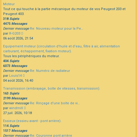
dernier
Moteur
message
Tout ce qui touche à la partie mécanique du moteur de vos Peugeot 203 et
Peugeot 403.
318
Sujets
4475
Messages
Dernier message
Re: Nouveau moteur pour la Pe…
Consulter
par
R-G203
le
06 août 2026, 21:54
dernier
Equipement moteur (circulation d'huile et d'eau, filtre à air, alimentation
message
carburant, échappement, fixation moteur).
Tous les périphériques du moteur.
404
Sujets
6073
Messages
Dernier message
Re: Numéro de radiateur
Consulter
par
Louis14
le
04 août 2026, 16:40
dernier
Transmission (embrayage, boîte de vitesses, transmission).
message
163
Sujets
2199
Messages
Dernier message
Re: Rinçage d'une boîte de vi…
Consulter
par
windmill
le
27 juil. 2026, 10:18
dernier
Essieux (essieu avant - pont arrière).
message
114
Sujets
1517
Messages
Dernier message
Re: Couronne pont arrière