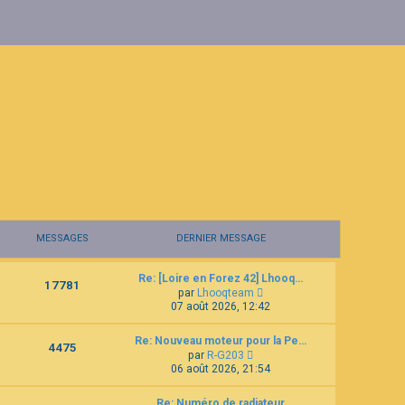
MESSAGES
DERNIER MESSAGE
Re: [Loire en Forez 42] Lhooq…
17781
C
par
Lhooqteam
o
07 août 2026, 12:42
n
s
Re: Nouveau moteur pour la Pe…
u
4475
C
l
par
R-G203
o
t
06 août 2026, 21:54
n
e
s
r
Re: Numéro de radiateur
u
l