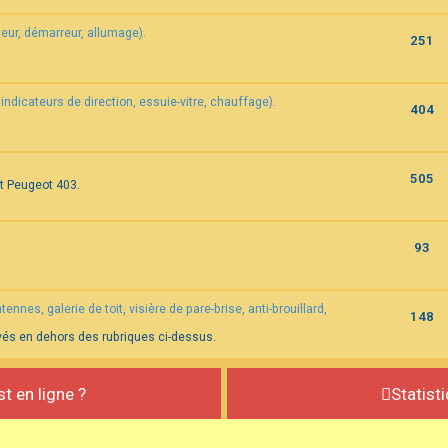
eur, démarreur, allumage).
251
indicateurs de direction, essuie-vitre, chauffage).
404
505
et Peugeot 403.
93
nnes, galerie de toit, visière de pare-brise, anti-brouillard,
148
vés en dehors des rubriques ci-dessus.
st en ligne ?
Statist