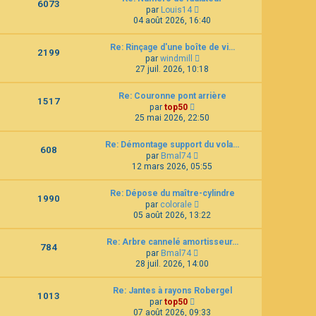
6073
C
l
e
par
Louis14
o
t
d
04 août 2026, 16:40
n
e
e
s
r
r
Re: Rinçage d'une boîte de vi…
u
l
n
2199
C
l
e
par
windmill
i
o
t
d
e
27 juil. 2026, 10:18
n
e
e
r
s
r
r
m
Re: Couronne pont arrière
u
l
n
e
1517
C
l
e
par
top50
i
s
o
t
d
e
25 mai 2026, 22:50
s
n
e
e
r
a
s
r
r
m
g
Re: Démontage support du vola…
u
l
n
e
e
608
C
l
e
par
Bmal74
i
s
o
t
d
e
12 mars 2026, 05:55
s
n
e
e
r
a
s
r
r
m
g
Re: Dépose du maître-cylindre
u
l
n
e
e
1990
C
l
e
par
colorale
i
s
o
t
d
e
05 août 2026, 13:22
s
n
e
e
r
a
s
r
r
m
g
Re: Arbre cannelé amortisseur…
u
l
n
e
e
784
C
l
e
par
Bmal74
i
s
o
t
d
e
28 juil. 2026, 14:00
s
n
e
e
r
a
s
r
r
m
g
Re: Jantes à rayons Robergel
u
l
n
e
e
1013
C
l
e
par
top50
i
s
o
t
d
e
07 août 2026, 09:33
s