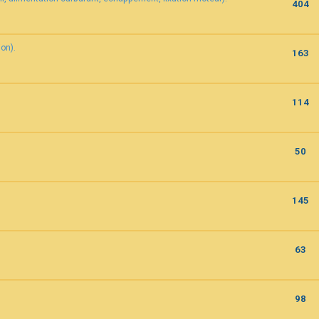
404
on).
163
114
50
145
63
98