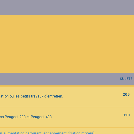
SUJETS
205
tion ou les petits travaux d'entretien.
318
vos Peugeot 203 et Peugeot 403.
air, alimentation carburant, échappement, fixation moteur).