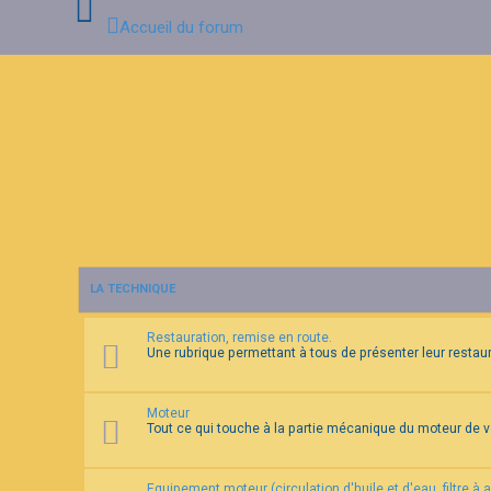
Accueil du forum
C
o
n
n
e
x
i
o
n
LA TECHNIQUE
I
n
Restauration, remise en route.
s
Une rubrique permettant à tous de présenter leur restaura
c
r
i
p
Moteur
t
Tout ce qui touche à la partie mécanique du moteur de 
i
o
n
Equipement moteur (circulation d'huile et d'eau, filtre à 