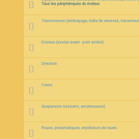
Tous les périphériques du moteur.
F
A
Transmission (embrayage, boîte de vitesses, transmissi
Q
Essieux (essieu avant - pont arrière).
Direction
Freins
Suspension (ressorts, amortisseurs).
Roues, pneumatiques, enjoliveurs de roues.