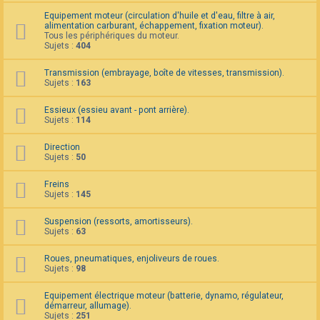
F
Equipement moteur (circulation d'huile et d'eau, filtre à air,
A
alimentation carburant, échappement, fixation moteur).
Q
Tous les périphériques du moteur.
Sujets :
404
Transmission (embrayage, boîte de vitesses, transmission).
Sujets :
163
Essieux (essieu avant - pont arrière).
Sujets :
114
Direction
Sujets :
50
Freins
Sujets :
145
Suspension (ressorts, amortisseurs).
Sujets :
63
Roues, pneumatiques, enjoliveurs de roues.
Sujets :
98
Equipement électrique moteur (batterie, dynamo, régulateur,
démarreur, allumage).
Sujets :
251