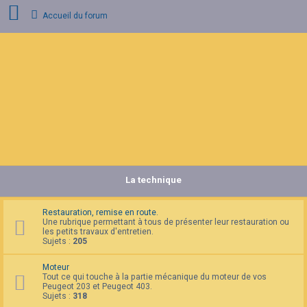
Accueil du forum
C
o
n
n
e
x
i
o
n
La technique
I
n
s
c
Restauration, remise en route.
r
Une rubrique permettant à tous de présenter leur restauration ou
i
les petits travaux d'entretien.
p
Sujets :
205
t
i
Moteur
o
Tout ce qui touche à la partie mécanique du moteur de vos
n
Peugeot 203 et Peugeot 403.
Sujets :
318