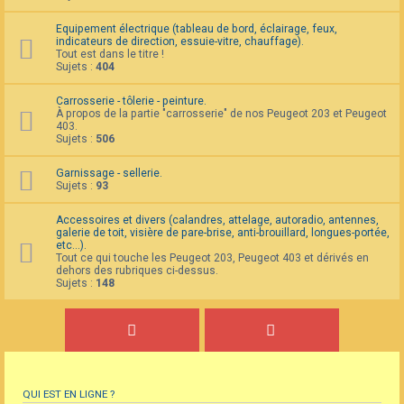
Equipement électrique (tableau de bord, éclairage, feux,
indicateurs de direction, essuie-vitre, chauffage).
Tout est dans le titre !
Sujets :
404
Carrosserie - tôlerie - peinture.
À propos de la partie "carrosserie" de nos Peugeot 203 et Peugeot
403.
Sujets :
506
Garnissage - sellerie.
Sujets :
93
Accessoires et divers (calandres, attelage, autoradio, antennes,
galerie de toit, visière de pare-brise, anti-brouillard, longues-portée,
etc...).
Tout ce qui touche les Peugeot 203, Peugeot 403 et dérivés en
dehors des rubriques ci-dessus.
Sujets :
148
QUI EST EN LIGNE ?