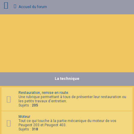
Accueil du forum
C
o
n
n
e
x
i
o
n
La technique
I
n
s
c
Restauration, remise en route.
r
Une rubrique permettant à tous de présenter leur restauration ou
i
les petits travaux d'entretien.
p
Sujets :
205
t
i
Moteur
o
Tout ce qui touche à la partie mécanique du moteur de vos
n
Peugeot 203 et Peugeot 403.
Sujets :
318