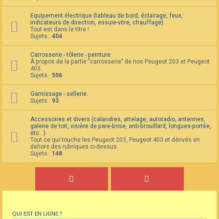
Equipement électrique (tableau de bord, éclairage, feux,
indicateurs de direction, essuie-vitre, chauffage).
Tout est dans le titre !
Sujets :
404
Carrosserie - tôlerie - peinture.
À propos de la partie "carrosserie" de nos Peugeot 203 et Peugeot
403.
Sujets :
506
Garnissage - sellerie.
Sujets :
93
Accessoires et divers (calandres, attelage, autoradio, antennes,
galerie de toit, visière de pare-brise, anti-brouillard, longues-portée,
etc...).
Tout ce qui touche les Peugeot 203, Peugeot 403 et dérivés en
dehors des rubriques ci-dessus.
Sujets :
148
QUI EST EN LIGNE ?