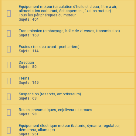
F
Equipement moteur (circulation d'huile et d'eau, filtre à air,
A
alimentation carburant, échappement, fixation moteur).
Q
Tous les périphériques du moteur.
Sujets :
404
Transmission (embrayage, boîte de vitesses, transmission).
Sujets :
163
Essieux (essieu avant - pont arrière).
Sujets :
114
Direction
Sujets :
50
Freins
Sujets :
145
Suspension (ressorts, amortisseurs).
Sujets :
63
Roues, pneumatiques, enjoliveurs de roues.
Sujets :
98
Equipement électrique moteur (batterie, dynamo, régulateur,
démarreur, allumage).
Sujets :
251