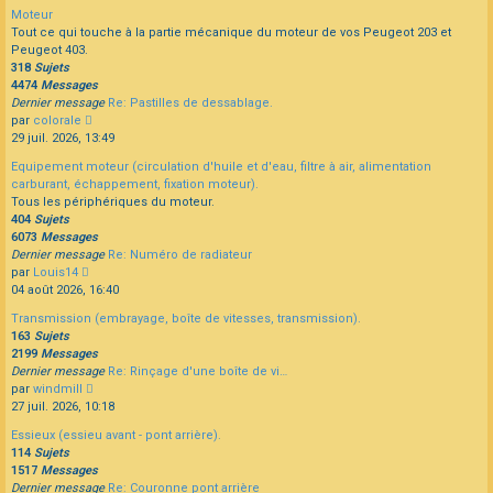
dernier
Moteur
message
Tout ce qui touche à la partie mécanique du moteur de vos Peugeot 203 et
Peugeot 403.
318
Sujets
4474
Messages
Dernier message
Re: Pastilles de dessablage.
Consulter
par
colorale
le
29 juil. 2026, 13:49
dernier
Equipement moteur (circulation d'huile et d'eau, filtre à air, alimentation
message
carburant, échappement, fixation moteur).
Tous les périphériques du moteur.
404
Sujets
6073
Messages
Dernier message
Re: Numéro de radiateur
Consulter
par
Louis14
le
04 août 2026, 16:40
dernier
Transmission (embrayage, boîte de vitesses, transmission).
message
163
Sujets
2199
Messages
Dernier message
Re: Rinçage d'une boîte de vi…
Consulter
par
windmill
le
27 juil. 2026, 10:18
dernier
Essieux (essieu avant - pont arrière).
message
114
Sujets
1517
Messages
Dernier message
Re: Couronne pont arrière