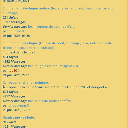
le
06 août 2026, 05:11
dernier
Equipement électrique moteur (batterie, dynamo, régulateur, démarreur,
message
allumage).
251
Sujets
3897
Messages
Dernier message
Re: Inverseur de bobines d'al…
Consulter
par
colorale
le
05 juil. 2026, 09:36
dernier
Equipement électrique (tableau de bord, éclairage, feux, indicateurs de
message
direction, essuie-vitre, chauffage).
Tout est dans le titre !
404
Sujets
4842
Messages
Dernier message
Re: Jauge essence Peugeot 203
Consulter
par
top50
le
24 juil. 2026, 22:01
dernier
Carrosserie - tôlerie - peinture.
message
À propos de la partie "carrosserie" de nos Peugeot 203 et Peugeot 403.
505
Sujets
4817
Messages
Dernier message
Re: Joints de porte et coffre
Consulter
par
Lhooqteam
le
23 juil. 2026, 17:37
dernier
Garnissage - sellerie.
message
93
Sujets
1221
Messages