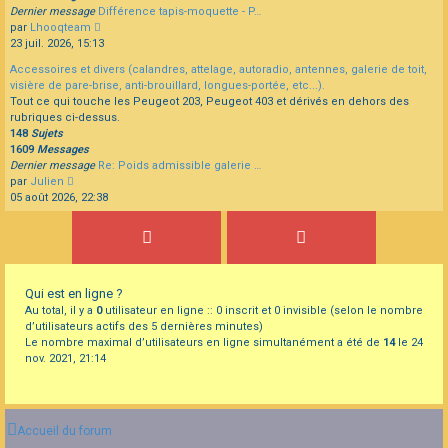
Dernier message
Différence tapis-moquette - P…
Consulter
par
Lhooqteam
le
23 juil. 2026, 15:13
dernier
Accessoires et divers (calandres, attelage, autoradio, antennes, galerie de toit,
message
visière de pare-brise, anti-brouillard, longues-portée, etc...).
Tout ce qui touche les Peugeot 203, Peugeot 403 et dérivés en dehors des
rubriques ci-dessus.
148
Sujets
1609
Messages
Dernier message
Re: Poids admissible galerie …
Consulter
par
Julien
le
05 août 2026, 22:38
dernier
message
Qui est en ligne ?
Au total, il y a
0
utilisateur en ligne :: 0 inscrit et 0 invisible (selon le nombre
d’utilisateurs actifs des 5 dernières minutes)
Le nombre maximal d’utilisateurs en ligne simultanément a été de
14
le 24
nov. 2021, 21:14
Accueil du forum