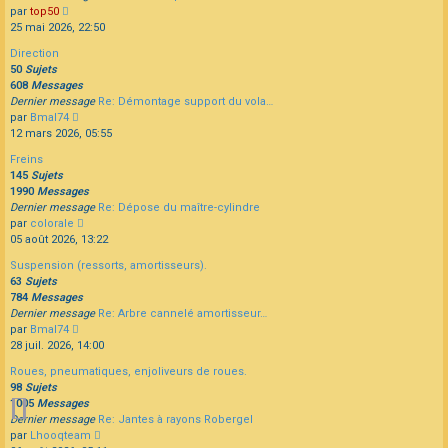
Consulter
par
top50
le
25 mai 2026, 22:50
dernier
Direction
message
50
Sujets
608
Messages
Dernier message
Re: Démontage support du vola…
Consulter
par
Bmal74
le
12 mars 2026, 05:55
dernier
Freins
message
145
Sujets
1990
Messages
Dernier message
Re: Dépose du maître-cylindre
Consulter
par
colorale
le
05 août 2026, 13:22
dernier
Suspension (ressorts, amortisseurs).
message
63
Sujets
784
Messages
Dernier message
Re: Arbre cannelé amortisseur…
Consulter
par
Bmal74
le
28 juil. 2026, 14:00
dernier
Roues, pneumatiques, enjoliveurs de roues.
message
98
Sujets
1005
Messages
Dernier message
Re: Jantes à rayons Robergel
Consulter
par
Lhooqteam