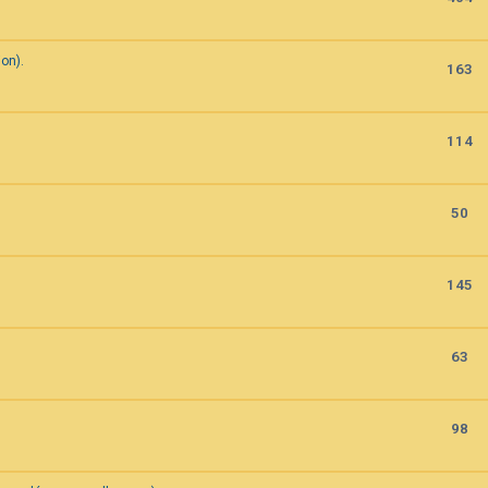
on).
163
114
50
145
63
98