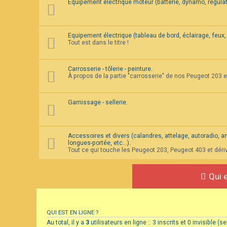
Equipement électrique moteur (batterie, dynamo, régulat
Equipement électrique (tableau de bord, éclairage, feux, 
Tout est dans le titre !
Carrosserie - tôlerie - peinture.
À propos de la partie "carrosserie" de nos Peugeot 203 
Garnissage - sellerie.
Accessoires et divers (calandres, attelage, autoradio, ante
longues-portée, etc...).
Tout ce qui touche les Peugeot 203, Peugeot 403 et déri
Qui e
QUI EST EN LIGNE ?
Au total, il y a
3
utilisateurs en ligne :: 3 inscrits et 0 invisible 