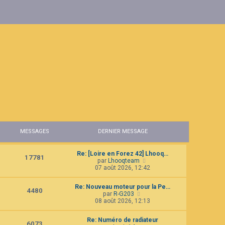
MESSAGES
DERNIER MESSAGE
Re: [Loire en Forez 42] Lhooq…
17781
C
par
Lhooqteam
o
07 août 2026, 12:42
n
s
Re: Nouveau moteur pour la Pe…
u
4480
C
par
R-G203
l
o
08 août 2026, 12:13
t
n
e
s
r
Re: Numéro de radiateur
u
6073
l