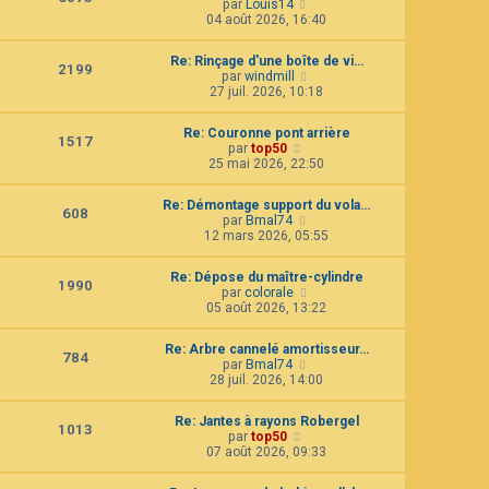
C
par
Louis14
l
e
o
04 août 2026, 16:40
t
d
n
e
e
s
r
r
Re: Rinçage d'une boîte de vi…
u
2199
l
n
C
par
windmill
l
e
i
o
27 juil. 2026, 10:18
t
d
e
n
e
e
r
s
r
r
Re: Couronne pont arrière
m
u
1517
l
n
C
par
top50
e
l
e
i
o
25 mai 2026, 22:50
s
t
d
e
n
s
e
e
r
s
a
r
r
Re: Démontage support du vola…
m
u
g
608
l
n
C
par
Bmal74
e
l
e
e
i
o
12 mars 2026, 05:55
s
t
d
e
n
s
e
e
r
s
a
r
r
Re: Dépose du maître-cylindre
m
u
g
1990
l
n
C
par
colorale
e
l
e
e
i
o
05 août 2026, 13:22
s
t
d
e
n
s
e
e
r
s
a
r
r
Re: Arbre cannelé amortisseur…
m
u
g
784
l
n
C
par
Bmal74
e
l
e
e
i
o
28 juil. 2026, 14:00
s
t
d
e
n
s
e
e
r
s
a
r
r
Re: Jantes à rayons Robergel
m
u
g
1013
l
n
C
par
top50
e
l
e
e
i
o
07 août 2026, 09:33
s
t
d
e
n
s
e
e
r
s
a
r