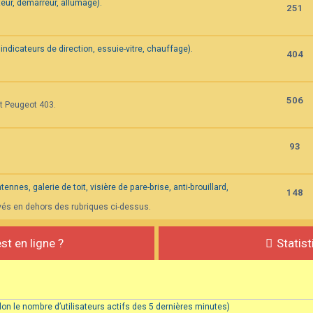
eur, démarreur, allumage).
251
indicateurs de direction, essuie-vitre, chauffage).
404
506
et Peugeot 403.
93
nnes, galerie de toit, visière de pare-brise, anti-brouillard,
148
vés en dehors des rubriques ci-dessus.
st en ligne ?
Statis
(selon le nombre d’utilisateurs actifs des 5 dernières minutes)