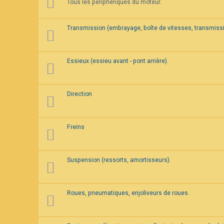
Tous les périphériques du moteur.
F
A
Q
Transmission (embrayage, boîte de vitesses, transmissi
Essieux (essieu avant - pont arrière).
Direction
Freins
Suspension (ressorts, amortisseurs).
Roues, pneumatiques, enjoliveurs de roues.