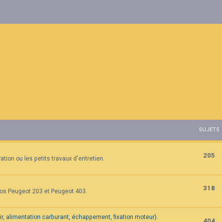
SUJETS
205
tion ou les petits travaux d'entretien.
318
vos Peugeot 203 et Peugeot 403.
air, alimentation carburant, échappement, fixation moteur).
404