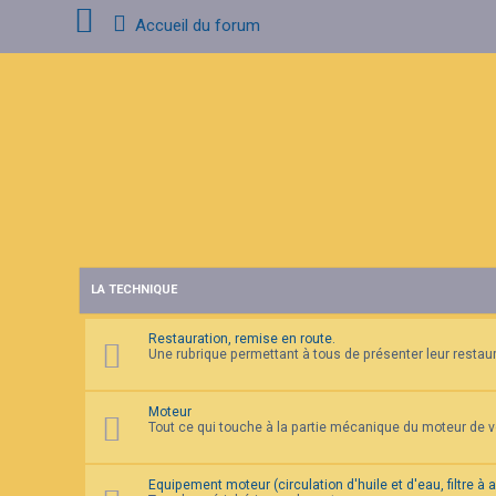
Accueil du forum
C
o
n
n
e
x
i
o
n
LA TECHNIQUE
I
n
s
Restauration, remise en route.
c
Une rubrique permettant à tous de présenter leur restaura
r
i
p
t
Moteur
i
Tout ce qui touche à la partie mécanique du moteur de 
o
n
Equipement moteur (circulation d'huile et d'eau, filtre à 