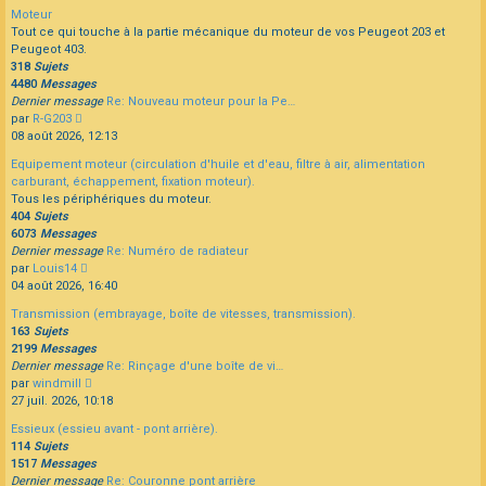
dernier
Moteur
message
Tout ce qui touche à la partie mécanique du moteur de vos Peugeot 203 et
Peugeot 403.
318
Sujets
4480
Messages
Dernier message
Re: Nouveau moteur pour la Pe…
Consulter
par
R-G203
le
08 août 2026, 12:13
dernier
Equipement moteur (circulation d'huile et d'eau, filtre à air, alimentation
message
carburant, échappement, fixation moteur).
Tous les périphériques du moteur.
404
Sujets
6073
Messages
Dernier message
Re: Numéro de radiateur
Consulter
par
Louis14
le
04 août 2026, 16:40
dernier
Transmission (embrayage, boîte de vitesses, transmission).
message
163
Sujets
2199
Messages
Dernier message
Re: Rinçage d'une boîte de vi…
Consulter
par
windmill
le
27 juil. 2026, 10:18
dernier
Essieux (essieu avant - pont arrière).
message
114
Sujets
1517
Messages
Dernier message
Re: Couronne pont arrière