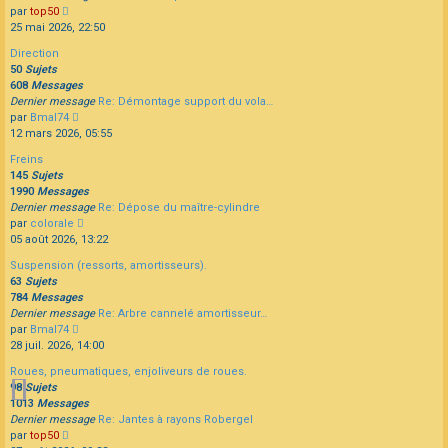
Consulter
par
top50
le
25 mai 2026, 22:50
dernier
Direction
message
50
Sujets
608
Messages
Dernier message
Re: Démontage support du vola…
Consulter
par
Bmal74
le
12 mars 2026, 05:55
dernier
Freins
message
145
Sujets
1990
Messages
Dernier message
Re: Dépose du maître-cylindre
Consulter
par
colorale
le
05 août 2026, 13:22
dernier
Suspension (ressorts, amortisseurs).
message
63
Sujets
784
Messages
Dernier message
Re: Arbre cannelé amortisseur…
Consulter
par
Bmal74
le
28 juil. 2026, 14:00
dernier
Roues, pneumatiques, enjoliveurs de roues.
message
98
Sujets
1013
Messages
Dernier message
Re: Jantes à rayons Robergel
Consulter
par
top50