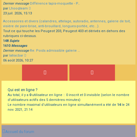
Dernier message
Différence tapis-moquette - P…
Consulter
par
Lhooqteam
le
23 juil. 2026, 15:13
dernier
Accessoires et divers (calandres, attelage, autoradio, antennes, galerie de toit,
message
visière de pare-brise, anti-brouillard, longues-portée, etc...).
Tout ce qui touche les Peugeot 203, Peugeot 403 et dérivés en dehors des
rubriques ci-dessus.
148
Sujets
1610
Messages
Dernier message
Re: Poids admissible galerie …
Consulter
par
latracbar
le
06 août 2026, 10:27
dernier
message
Qui est en ligne ?
Au total, il y a
0
utilisateur en ligne :: 0 inscrit et 0 invisible (selon le nombre
d’utilisateurs actifs des 5 dernières minutes)
Le nombre maximal d’utilisateurs en ligne simultanément a été de
14
le 24
nov. 2021, 21:14
Accueil du forum