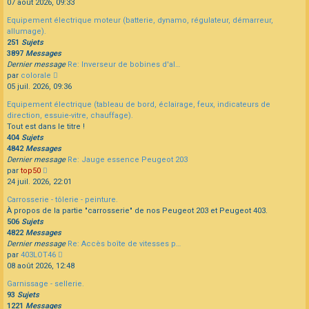
le
07 août 2026, 09:33
dernier
Equipement électrique moteur (batterie, dynamo, régulateur, démarreur,
message
allumage).
251
Sujets
3897
Messages
Dernier message
Re: Inverseur de bobines d'al…
Consulter
par
colorale
le
05 juil. 2026, 09:36
dernier
Equipement électrique (tableau de bord, éclairage, feux, indicateurs de
message
direction, essuie-vitre, chauffage).
Tout est dans le titre !
404
Sujets
4842
Messages
Dernier message
Re: Jauge essence Peugeot 203
Consulter
par
top50
le
24 juil. 2026, 22:01
dernier
Carrosserie - tôlerie - peinture.
message
À propos de la partie "carrosserie" de nos Peugeot 203 et Peugeot 403.
506
Sujets
4822
Messages
Dernier message
Re: Accès boîte de vitesses p…
Consulter
par
403LOT46
le
08 août 2026, 12:48
dernier
Garnissage - sellerie.
message
93
Sujets
1221
Messages