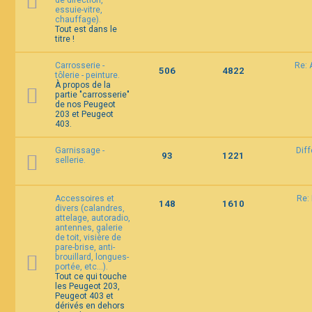
de direction,
essuie-vitre,
chauffage).
Tout est dans le
titre !
Carrosserie -
Re: 
506
4822
tôlerie - peinture.
À propos de la
partie "carrosserie"
de nos Peugeot
203 et Peugeot
403.
Garnissage -
Diff
93
1221
sellerie.
Accessoires et
Re:
148
1610
divers (calandres,
attelage, autoradio,
antennes, galerie
de toit, visière de
pare-brise, anti-
brouillard, longues-
portée, etc...).
Tout ce qui touche
les Peugeot 203,
Peugeot 403 et
dérivés en dehors