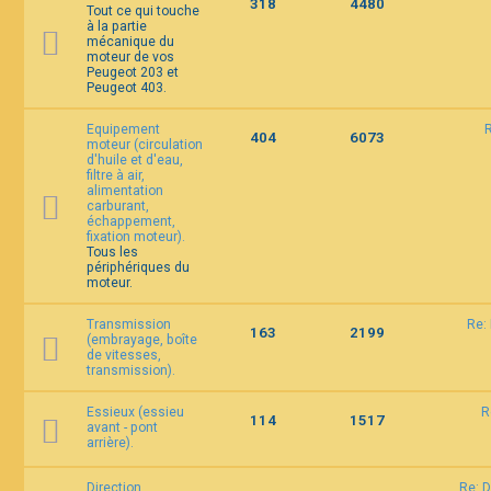
318
4480
Tout ce qui touche
à la partie
mécanique du
F
moteur de vos
A
Peugeot 203 et
Q
Peugeot 403.
Equipement
R
404
6073
moteur (circulation
d'huile et d'eau,
filtre à air,
alimentation
carburant,
échappement,
fixation moteur).
Tous les
périphériques du
moteur.
Transmission
Re:
163
2199
(embrayage, boîte
de vitesses,
transmission).
Essieux (essieu
R
114
1517
avant - pont
arrière).
Direction
Re: 