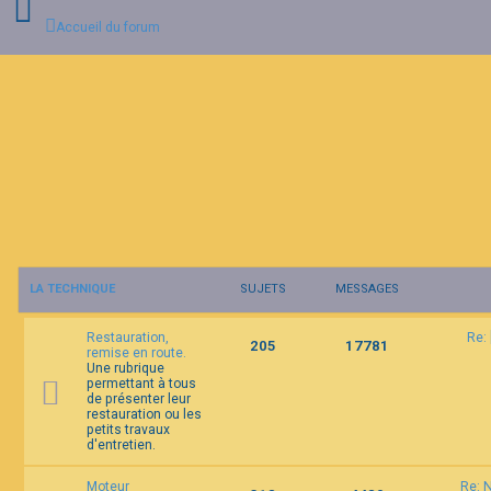
Accueil du forum
C
o
n
n
e
x
i
o
n
LA TECHNIQUE
SUJETS
MESSAGES
I
n
Restauration,
Re:
s
205
17781
remise en route.
c
Une rubrique
r
permettant à tous
i
de présenter leur
p
restauration ou les
t
petits travaux
i
d'entretien.
o
n
Moteur
Re: 