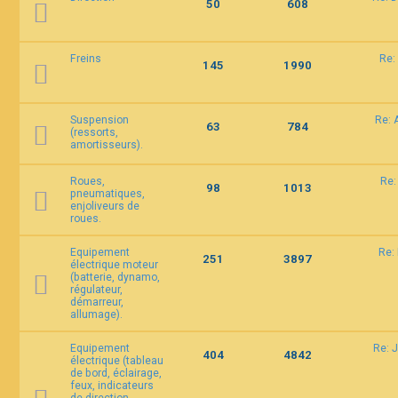
50
608
Freins
Re:
145
1990
Suspension
Re: 
63
784
(ressorts,
amortisseurs).
Roues,
Re:
98
1013
pneumatiques,
enjoliveurs de
roues.
Equipement
Re:
251
3897
électrique moteur
(batterie, dynamo,
régulateur,
démarreur,
allumage).
Equipement
Re: 
404
4842
électrique (tableau
de bord, éclairage,
feux, indicateurs