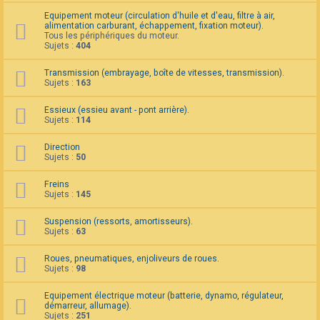
F
Equipement moteur (circulation d'huile et d'eau, filtre à air,
A
alimentation carburant, échappement, fixation moteur).
Q
Tous les périphériques du moteur.
Sujets :
404
Transmission (embrayage, boîte de vitesses, transmission).
Sujets :
163
Essieux (essieu avant - pont arrière).
Sujets :
114
Direction
Sujets :
50
Freins
Sujets :
145
Suspension (ressorts, amortisseurs).
Sujets :
63
Roues, pneumatiques, enjoliveurs de roues.
Sujets :
98
Equipement électrique moteur (batterie, dynamo, régulateur,
démarreur, allumage).
Sujets :
251