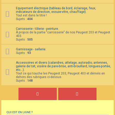
Equipement électrique (tableau de bord, éclairage, feux,
indicateurs de direction, essuie-vitre, chauffage).
Tout est dans le titre !
Sujets :
404
Carrosserie - tôlerie - peinture.
À propos de la partie "carrosserie" de nos Peugeot 203 et Peugeot
403.
Sujets :
505
Garnissage - sellerie.
Sujets :
93
Accessoires et divers (calandres, attelage, autoradio, antennes,
galerie de toit, visière de pare-brise, anti-brouillard, longues-portée,
etc...).
Tout ce qui touche les Peugeot 203, Peugeot 403 et dérivés en
dehors des rubriques ci-dessus.
Sujets :
148
QUI EST EN LIGNE ?