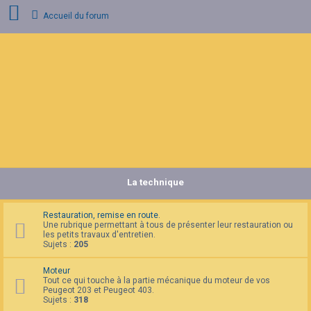
Accueil du forum
C
o
n
n
e
x
i
o
n
La technique
I
n
s
c
Restauration, remise en route.
r
Une rubrique permettant à tous de présenter leur restauration ou
i
les petits travaux d'entretien.
p
Sujets :
205
t
i
Moteur
o
Tout ce qui touche à la partie mécanique du moteur de vos
n
Peugeot 203 et Peugeot 403.
Sujets :
318