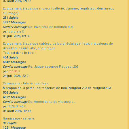
le
07 août 2026, 09:33
dernier
Equipement électrique moteur (batterie, dynamo, régulateur, démarreur,
message
allumage).
251
Sujets
3897
Messages
Dernier message
Re: Inverseur de bobines d'al…
Consulter
par
colorale
le
05 juil. 2026, 09:36
dernier
Equipement électrique (tableau de bord, éclairage, feux, indicateurs de
message
direction, essuie-vitre, chauffage).
Tout est dans le titre !
404
Sujets
4842
Messages
Dernier message
Re: Jauge essence Peugeot 203
Consulter
par
top50
le
24 juil. 2026, 22:01
dernier
Carrosserie - tôlerie - peinture.
message
À propos de la partie "carrosserie" de nos Peugeot 203 et Peugeot 403.
506
Sujets
4822
Messages
Dernier message
Re: Accès boîte de vitesses p…
Consulter
par
403LOT46
le
08 août 2026, 12:48
dernier
Garnissage - sellerie.
message
93
Sujets
1221
Messages