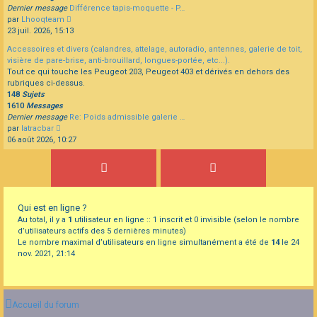
Dernier message
Différence tapis-moquette - P…
Consulter
par
Lhooqteam
le
23 juil. 2026, 15:13
dernier
Accessoires et divers (calandres, attelage, autoradio, antennes, galerie de toit,
message
visière de pare-brise, anti-brouillard, longues-portée, etc...).
Tout ce qui touche les Peugeot 203, Peugeot 403 et dérivés en dehors des
rubriques ci-dessus.
148
Sujets
1610
Messages
Dernier message
Re: Poids admissible galerie …
Consulter
par
latracbar
le
06 août 2026, 10:27
dernier
message
Qui est en ligne ?
Au total, il y a
1
utilisateur en ligne :: 1 inscrit et 0 invisible (selon le nombre
d’utilisateurs actifs des 5 dernières minutes)
Le nombre maximal d’utilisateurs en ligne simultanément a été de
14
le 24
nov. 2021, 21:14
Accueil du forum