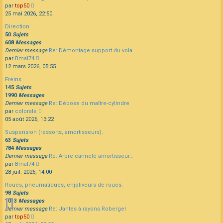
Consulter
par
top50
le
25 mai 2026, 22:50
dernier
Direction
message
50
Sujets
608
Messages
Dernier message
Re: Démontage support du vola…
Consulter
par
Bmal74
le
12 mars 2026, 05:55
dernier
Freins
message
145
Sujets
1990
Messages
Dernier message
Re: Dépose du maître-cylindre
Consulter
par
colorale
le
05 août 2026, 13:22
dernier
Suspension (ressorts, amortisseurs).
message
63
Sujets
784
Messages
Dernier message
Re: Arbre cannelé amortisseur…
Consulter
par
Bmal74
le
28 juil. 2026, 14:00
dernier
Roues, pneumatiques, enjoliveurs de roues.
message
98
Sujets
1013
Messages
Dernier message
Re: Jantes à rayons Robergel
Consulter
par
top50