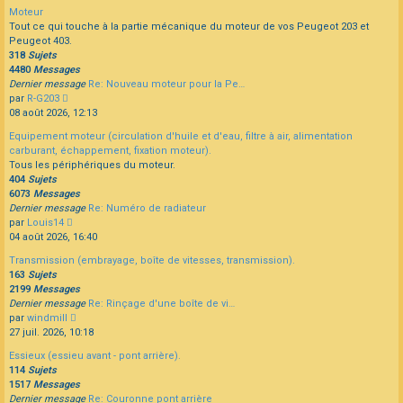
dernier
Moteur
message
Tout ce qui touche à la partie mécanique du moteur de vos Peugeot 203 et
Peugeot 403.
318
Sujets
4480
Messages
Dernier message
Re: Nouveau moteur pour la Pe…
Consulter
par
R-G203
le
08 août 2026, 12:13
dernier
Equipement moteur (circulation d'huile et d'eau, filtre à air, alimentation
message
carburant, échappement, fixation moteur).
Tous les périphériques du moteur.
404
Sujets
6073
Messages
Dernier message
Re: Numéro de radiateur
Consulter
par
Louis14
le
04 août 2026, 16:40
dernier
Transmission (embrayage, boîte de vitesses, transmission).
message
163
Sujets
2199
Messages
Dernier message
Re: Rinçage d'une boîte de vi…
Consulter
par
windmill
le
27 juil. 2026, 10:18
dernier
Essieux (essieu avant - pont arrière).
message
114
Sujets
1517
Messages
Dernier message
Re: Couronne pont arrière