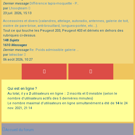
Dernier message
Différence tapis-moquette - P…
Consulter
par
Lhooqteam
le
23 juil. 2026, 15:13
dernier
Accessoires et divers (calandres, attelage, autoradio, antennes, galerie de toit,
message
visière de pare-brise, anti-brouillard, longues-portée, etc...).
Tout ce qui touche les Peugeot 203, Peugeot 403 et dérivés en dehors des
rubriques ci-dessus.
148
Sujets
1610
Messages
Dernier message
Re: Poids admissible galerie …
Consulter
par
latracbar
le
06 août 2026, 10:27
dernier
message
Qui est en ligne ?
Au total, il y a
2
utilisateurs en ligne :: 2 inscrits et 0 invisible (selon le
nombre d’utilisateurs actifs des 5 dernières minutes)
Le nombre maximal d’utilisateurs en ligne simultanément a été de
14
le 24
nov. 2021, 21:14
Accueil du forum