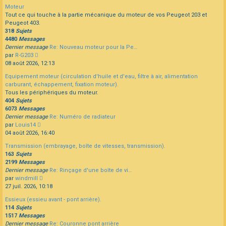
dernier
Moteur
message
Tout ce qui touche à la partie mécanique du moteur de vos Peugeot 203 et
Peugeot 403.
318
Sujets
4480
Messages
Dernier message
Re: Nouveau moteur pour la Pe…
Consulter
par
R-G203
le
08 août 2026, 12:13
dernier
Equipement moteur (circulation d'huile et d'eau, filtre à air, alimentation
message
carburant, échappement, fixation moteur).
Tous les périphériques du moteur.
404
Sujets
6073
Messages
Dernier message
Re: Numéro de radiateur
Consulter
par
Louis14
le
04 août 2026, 16:40
dernier
Transmission (embrayage, boîte de vitesses, transmission).
message
163
Sujets
2199
Messages
Dernier message
Re: Rinçage d'une boîte de vi…
Consulter
par
windmill
le
27 juil. 2026, 10:18
dernier
Essieux (essieu avant - pont arrière).
message
114
Sujets
1517
Messages
Dernier message
Re: Couronne pont arrière