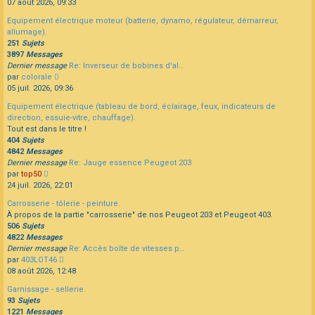
le
07 août 2026, 09:33
dernier
Equipement électrique moteur (batterie, dynamo, régulateur, démarreur,
message
allumage).
251
Sujets
3897
Messages
Dernier message
Re: Inverseur de bobines d'al…
Consulter
par
colorale
le
05 juil. 2026, 09:36
dernier
Equipement électrique (tableau de bord, éclairage, feux, indicateurs de
message
direction, essuie-vitre, chauffage).
Tout est dans le titre !
404
Sujets
4842
Messages
Dernier message
Re: Jauge essence Peugeot 203
Consulter
par
top50
le
24 juil. 2026, 22:01
dernier
Carrosserie - tôlerie - peinture.
message
À propos de la partie "carrosserie" de nos Peugeot 203 et Peugeot 403.
506
Sujets
4822
Messages
Dernier message
Re: Accès boîte de vitesses p…
Consulter
par
403LOT46
le
08 août 2026, 12:48
dernier
Garnissage - sellerie.
message
93
Sujets
1221
Messages