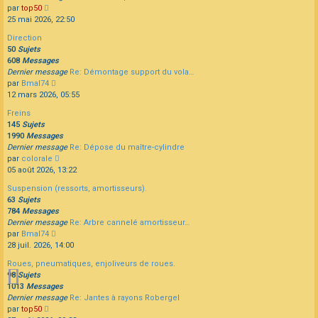
Consulter
par
top50
le
25 mai 2026, 22:50
dernier
Direction
message
50
Sujets
608
Messages
Dernier message
Re: Démontage support du vola…
Consulter
par
Bmal74
le
12 mars 2026, 05:55
dernier
Freins
message
145
Sujets
1990
Messages
Dernier message
Re: Dépose du maître-cylindre
Consulter
par
colorale
le
05 août 2026, 13:22
dernier
Suspension (ressorts, amortisseurs).
message
63
Sujets
784
Messages
Dernier message
Re: Arbre cannelé amortisseur…
Consulter
par
Bmal74
le
28 juil. 2026, 14:00
dernier
Roues, pneumatiques, enjoliveurs de roues.
message
98
Sujets
1013
Messages
Dernier message
Re: Jantes à rayons Robergel
Consulter
par
top50